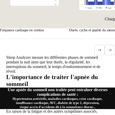
Charg
Fréquence cardiaque en continu
Durée, cycles et qualité du somm
Sleep Analyzer mesure les différentes phases de sommeil
pendant la nuit ainsi que leur durée, la régularité, les
interruptions du sommeil, le temps d'endormissement et de
réveil.
L'importance de traiter l'apnée du
sommeil
Une apnée du sommeil non traitée peut entraîner diverses
complications de santé :
Hypertension artérielle, maladies cardiaques, crise cardiaque,
insuffisance cardiaque, AVC, diabète de type 2, dépression,
risque accru d'accidents dû à la somnolence diurne...
En raison de la fatigue et des autres symptômes associés.