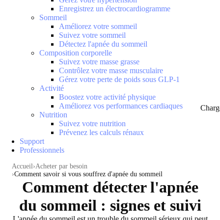
Enregistrez un électrocardiogramme
Sommeil
Améliorez votre sommeil
Suivez votre sommeil
Détectez l'apnée du sommeil
Composition corporelle
Suivez votre masse grasse
Contrôlez votre masse musculaire
Gérez votre perte de poids sous GLP-1
Activité
Boostez votre activité physique
Améliorez vos performances cardiaques
Charg
Nutrition
Suivez votre nutrition
Prévenez les calculs rénaux
Support
Professionnels
Accueil
Acheter par besoin
Comment savoir si vous souffrez d'apnée du sommeil
Comment détecter l'apnée
du sommeil : signes et suivi
L'apnée du sommeil est un trouble du sommeil sérieux qui peut