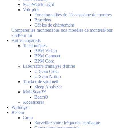
ScanWatch Light
Voir plus
Fonctionnalités de l'écosystème de montres
Bracelets
Câbles de chargement
Comparer les montres
Tous nos modèles de montres
Pour
elle
Pour lui
Autres appareils
Tensiomètres
BPM Vision
BPM Connect
BPM Core
Laboratoire d'analyse d'urine
U-Scan Calci
U-Scan Nutrio
Tracker de sommeil
Sleep Analyzer
MultiScan™
BeamO
Accessoires
Withings+
Besoin
Cœur
Surveillez votre fréquence cardiaque
Gérez votre hypertension