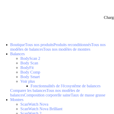
Charg
Boutique
Tous nos produits
Produits reconditionnés
Tous nos
modèles de balances
Tous nos modèles de montres
Balances
BodyScan 2
Body Scan
BodyFit
Body Comp
Body Smart
Voir plus
Fonctionnalités de l'écosystème de balances
Comparer les balances
Tous nos modèles de
balances
Composition corporelle saine
Taux de masse grasse
Montres
ScanWatch Nova
ScanWatch Nova Brilliant
ScanWatch 2