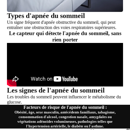
Types d'apnée du sommeil
Un signe fréquent d'apnée obstructive du sommeil, qui peut
entraîner une obstruction des voies respiratoires supérieures.
Le capteur qui détecte l'apnée du sommeil, sans
rien porter
Les signes de l'apnée du sommeil
Les troubles du sommeil peuvent influencer le métabolisme du
glucose.
Facteurs de risque de l'apnée du sommeil :
Obésité, âge, sexe masculin, antécédents familiaux, tabagisme,
consommation d'alcool, congestion nasale, amygdales ou
végétations adénoïdes volumineuses, pathologies telles que
l'hypertension artérielle, le diabète ou l'asthme.
Au