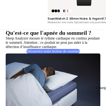
ScanWatch 2 38mm Noire & Argent
€3
Restaurez vos nuits. Dynamisez vos journées
Qu'est-ce que l'apnée du sommeil ?
Sleep Analyzer mesure le rythme cardiaque en continu pendant
le sommeil. Attention : ce produit ne peut pas aider à la
détection d’insuffisance cardiaque.
Découvrez notre lecteur de sommeil
Charg