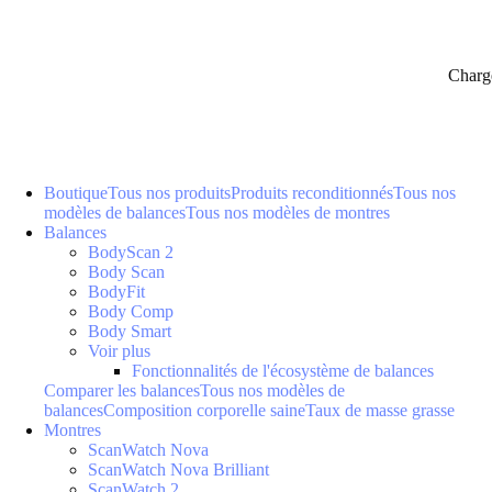
Charg
Boutique
Tous nos produits
Produits reconditionnés
Tous nos
modèles de balances
Tous nos modèles de montres
Balances
BodyScan 2
Body Scan
BodyFit
Body Comp
Body Smart
Voir plus
Fonctionnalités de l'écosystème de balances
Comparer les balances
Tous nos modèles de
balances
Composition corporelle saine
Taux de masse grasse
Montres
ScanWatch Nova
ScanWatch Nova Brilliant
ScanWatch 2