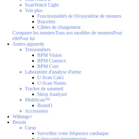
ScanWatch Light
Voir plus
Fonctionnalités de l'écosystème de montres
Bracelets
Câbles de chargement
Comparer les montres
Tous nos modèles de montres
Pour
elle
Pour lui
Autres appareils
Tensiomètres
BPM Vision
BPM Connect
BPM Core
Laboratoire d'analyse d'urine
U-Scan Calci
U-Scan Nutrio
Tracker de sommeil
Sleep Analyzer
MultiScan™
BeamO
Accessoires
Withings+
Besoin
Cœur
Surveillez votre fréquence cardiaque
Gérez votre hypertension