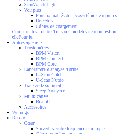
ScanWatch Light
Voir plus
Fonctionnalités de l'écosystème de montres
Bracelets
Câbles de chargement
Comparer les montres
Tous nos modèles de montres
Pour
elle
Pour lui
Autres appareils
Tensiomètres
BPM Vision
BPM Connect
BPM Core
Laboratoire d'analyse d'urine
U-Scan Calci
U-Scan Nutrio
Tracker de sommeil
Sleep Analyzer
MultiScan™
BeamO
Accessoires
Withings+
Besoin
Cœur
Surveillez votre fréquence cardiaque
Gérez votre hypertension