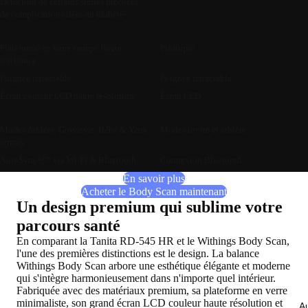
Détection de certains signes précoces
—
de complications liées au diabète²
Plateforme en verre trempé haute
Plastique
résistance
Poignée rétractable
Poignée rétractable
Écran couleur LCD haute résolution
Écran LED
Modes Athlète, Grossesse, Bébé & Yeux
Modes invité et athlète
fermés
AutoSync+™ via Wi-Fi & Bluetooth
Connexion Bluetooth
En savoir plus
Acheter le Body Scan maintenant
Un design premium qui sublime votre
parcours santé
En comparant la Tanita RD-545 HR et le Withings Body Scan,
l'une des premières distinctions est le design. La balance
Withings Body Scan arbore une esthétique élégante et moderne
qui s'intègre harmonieusement dans n'importe quel intérieur.
Fabriquée avec des matériaux premium, sa plateforme en verre
minimaliste, son grand écran LCD couleur haute résolution et
Au