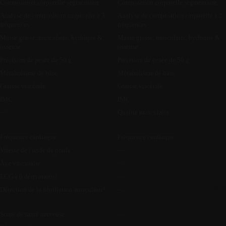
Composition corporelle segmentaire
Composition corporelle segmentaire
Analyse de composition corporelle à 3
Analyse de composition corporelle à 2
fréquences
fréquences
Masse grasse, musculaire, hydrique &
Masse grasse, musculaire, hydrique &
osseuse
osseuse
Précision de pesée de 50 g
Précision de pesée de 50 g
Métabolisme de base
Métabolisme de base
Graisse viscérale
Graisse viscérale
IMC
IMC
—
Qualité musculaire
Fréquence cardiaque
Fréquence cardiaque
Vitesse de l'onde de pouls
—
Âge vasculaire
—
ECG à 6 dérivations¹
—
Charg
Détection de la fibrillation auriculaire¹
—
Score de santé nerveuse
—