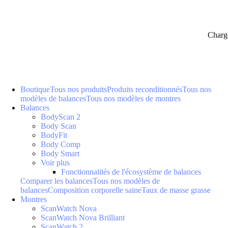
Charg
Boutique
Tous nos produits
Produits reconditionnés
Tous nos
modèles de balances
Tous nos modèles de montres
Balances
BodyScan 2
Body Scan
BodyFit
Body Comp
Body Smart
Voir plus
Fonctionnalités de l'écosystème de balances
Comparer les balances
Tous nos modèles de
balances
Composition corporelle saine
Taux de masse grasse
Montres
ScanWatch Nova
ScanWatch Nova Brilliant
ScanWatch 2