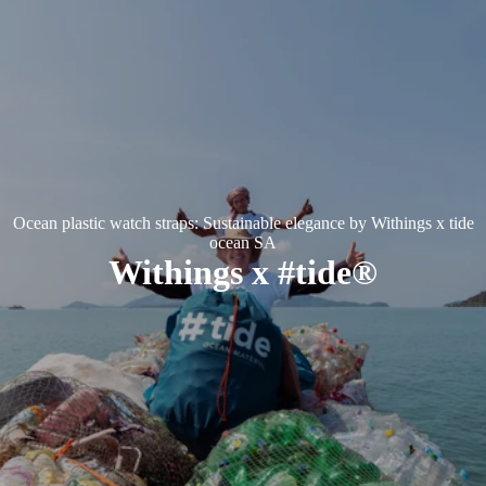
Ocean plastic watch straps: Sustainable elegance by Withings x tide
ocean SA
Withings x #tide®