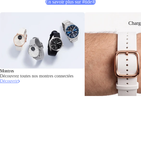
En savoir plus sur #tide®
Charg
Montres
Découvrez toutes nos montres connectées
Découvrir
Bracelets
Découvrez notre collection de b
Découvrir