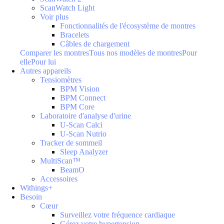
ScanWatch Light
Voir plus
Fonctionnalités de l'écosystème de montres
Bracelets
Câbles de chargement
Comparer les montres
Tous nos modèles de montres
Pour
elle
Pour lui
Autres appareils
Tensiomètres
BPM Vision
BPM Connect
BPM Core
Laboratoire d'analyse d'urine
U-Scan Calci
U-Scan Nutrio
Tracker de sommeil
Sleep Analyzer
MultiScan™
BeamO
Accessoires
Withings+
Besoin
Cœur
Surveillez votre fréquence cardiaque
Gérez votre hypertension