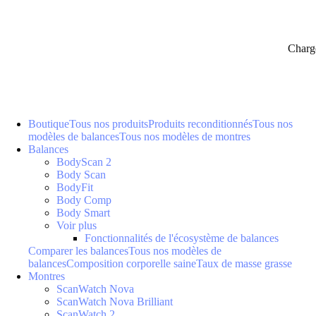
Charg
Boutique
Tous nos produits
Produits reconditionnés
Tous nos
modèles de balances
Tous nos modèles de montres
Balances
BodyScan 2
Body Scan
BodyFit
Body Comp
Body Smart
Voir plus
Fonctionnalités de l'écosystème de balances
Comparer les balances
Tous nos modèles de
balances
Composition corporelle saine
Taux de masse grasse
Montres
ScanWatch Nova
ScanWatch Nova Brilliant
ScanWatch 2