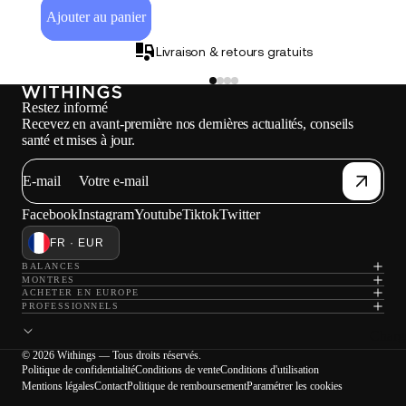
Ajouter au panier
Livraison & retours gratuits
Restez informé
Recevez en avant-première nos dernières actualités, conseils
santé et mises à jour.
E-mail
Facebook
Instagram
Youtube
Tiktok
Twitter
FR · EUR
BALANCES
MONTRES
ACHETER EN EUROPE
PROFESSIONNELS
Charg
© 2026 Withings — Tous droits réservés.
Politique de confidentialité
Conditions de vente
Conditions d'utilisation
Mentions légales
Contact
Politique de remboursement
Paramétrer les cookies