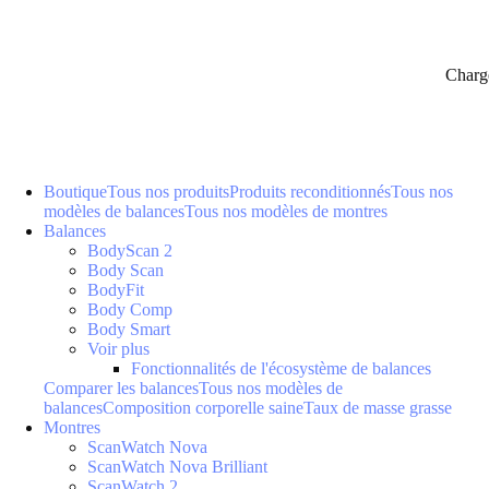
Charg
Boutique
Tous nos produits
Produits reconditionnés
Tous nos
modèles de balances
Tous nos modèles de montres
Balances
BodyScan 2
Body Scan
BodyFit
Body Comp
Body Smart
Voir plus
Fonctionnalités de l'écosystème de balances
Comparer les balances
Tous nos modèles de
balances
Composition corporelle saine
Taux de masse grasse
Montres
ScanWatch Nova
ScanWatch Nova Brilliant
ScanWatch 2