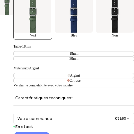
Vert
Bleu
Noir
Taille
•
18mm
18mm
20mm
Matériaux
•
Argent
Argent
Or rose
Vérifier la compatibilité avec votre montre
Caractéristiques techniques
Votre commande
€39,95
En stock