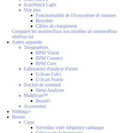
ScanWatch Light
Voir plus
Fonctionnalités de l'écosystème de montres
Bracelets
Câbles de chargement
Comparer les montres
Tous nos modèles de montres
Pour
elle
Pour lui
Autres appareils
Tensiomètres
BPM Vision
BPM Connect
BPM Core
Laboratoire d'analyse d'urine
U-Scan Calci
U-Scan Nutrio
Tracker de sommeil
Sleep Analyzer
MultiScan™
BeamO
Accessoires
Withings+
Besoin
Cœur
Surveillez votre fréquence cardiaque
Gérez votre hypertension