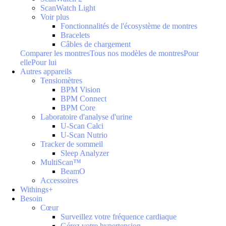
ScanWatch Light
Voir plus
Fonctionnalités de l'écosystème de montres
Bracelets
Câbles de chargement
Comparer les montres
Tous nos modèles de montres
Pour
elle
Pour lui
Autres appareils
Tensiomètres
BPM Vision
BPM Connect
BPM Core
Laboratoire d'analyse d'urine
U-Scan Calci
U-Scan Nutrio
Tracker de sommeil
Sleep Analyzer
MultiScan™
BeamO
Accessoires
Withings+
Besoin
Cœur
Surveillez votre fréquence cardiaque
Gérez votre hypertension