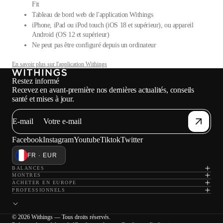
Fit
Tableau de bord web de l'application Withings
iPhone, iPad ou iPod touch (iOS 18 et supérieur), ou appareil
Android (OS 12 et supérieur)
Ne peut pas être configuré depuis un ordinateur
En savoir plus sur l'application Withings
Restez informé
Recevez en avant-première nos dernières actualités, conseils
santé et mises à jour.
E-mail
Facebook
Instagram
Youtube
Tiktok
Twitter
FR · EUR
BALANCES
MONTRES
ACHETER EN EUROPE
PROFESSIONNELS
© 2026 Withings — Tous droits réservés.