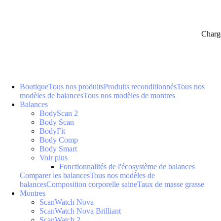
Charg
Boutique
Tous nos produits
Produits reconditionnés
Tous nos
modèles de balances
Tous nos modèles de montres
Balances
BodyScan 2
Body Scan
BodyFit
Body Comp
Body Smart
Voir plus
Fonctionnalités de l'écosystème de balances
Comparer les balances
Tous nos modèles de
balances
Composition corporelle saine
Taux de masse grasse
Montres
ScanWatch Nova
ScanWatch Nova Brilliant
ScanWatch 2