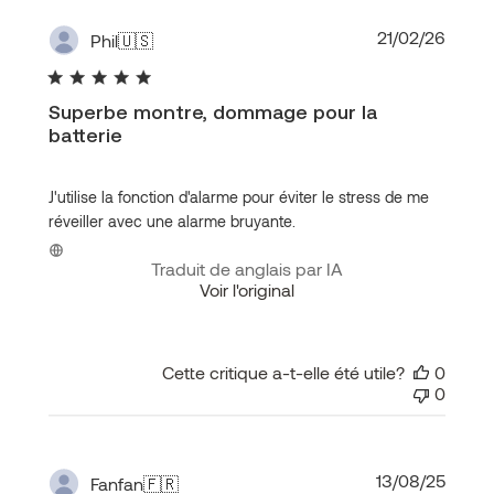
Date
21/02/26
Phil
🇺🇸
de
public
Superbe montre, dommage pour la
batterie
J'utilise la fonction d'alarme pour éviter le stress de me
réveiller avec une alarme bruyante.
Traduit de anglais par IA
Voir l'original
Cette critique a-t-elle été utile?
0
0
Date
13/08/25
Fanfan
🇫🇷