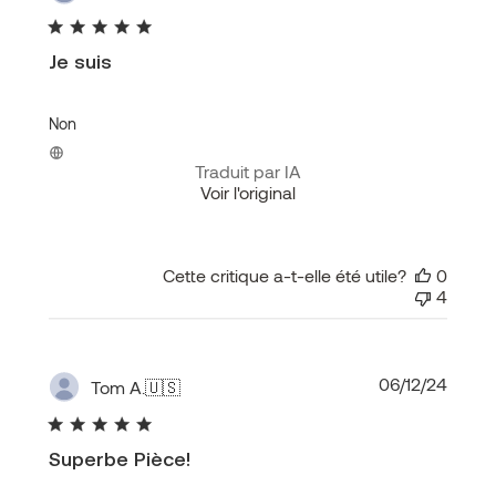
de
public
Je suis
Non
Traduit par IA
Voir l'original
Cette critique a-t-elle été utile?
0
4
Date
06/12/24
Tom A.
🇺🇸
de
public
Superbe Pièce!