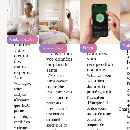
Cardio Check-Up
Confiez
With
Énergie
Assistant Santé
votre
P
Optimisez
Transformez
cœur à
à
votre
vos données
des
l
récupération
en plan de
mains
d
nocturne
santé
expertes
é
Withings+ vous
L'Assistant
Avec
W
aide à bien
Santé devient
Withings+,
P
démarrer la
encore plus
faites
ga
journée grâce à
intelligent, vous
analyser
bé
l'indicateur
permettant de
n'importe
no
d'Énergie ! Il
poser des
quel ECG
d
évalue votre
questions sur
Charg
par un
or
niveau de repos
une nuit de
cardiologue
l
et d'effort,
sommeil
certifié en
vo
propose des
spécifique ou
seulement
a