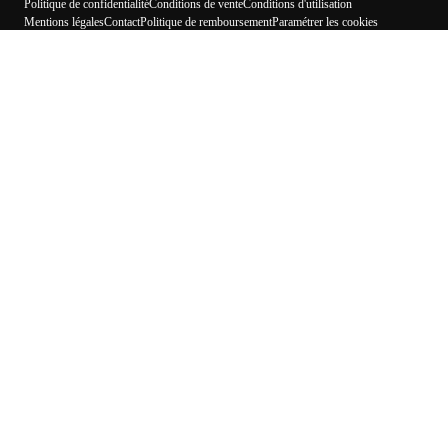
Politique de confidentialité
Conditions de vente
Conditions d'utilisation
Mentions légales
Contact
Politique de remboursement
Paramétrer les cookies