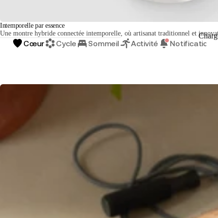
Intemporelle par essence
Une montre hybride connectée intemporelle, où artisanat traditionnel et innova
Charg
Cœur
Cycle
Sommeil
Activité
Notifications