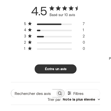
4.5
Basé sur 10 avis
5
7
4
1
3
2
2
0
1
0
P
Écrire un avis
Filtres
Rechercher
Trier par
:
Note la plus élevée
des
avis