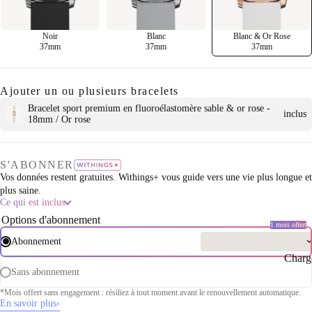
Noir
Blanc
Blanc & Or Rose
37mm
37mm
37mm
Ajouter un ou plusieurs bracelets
Bracelet sport premium en fluoroélastomère sable & or rose -
inclus
18mm / Or rose
S'ABONNER
Vos données restent gratuites. Withings+ vous guide vers une vie plus longue et
plus saine.
Ce qui est inclus
Options d'abonnement
1 mois offert
Abonnement
Charg
Sans abonnement
*Mois offert sans engagement : résiliez à tout moment avant le renouvellement automatique.
En savoir plus
›