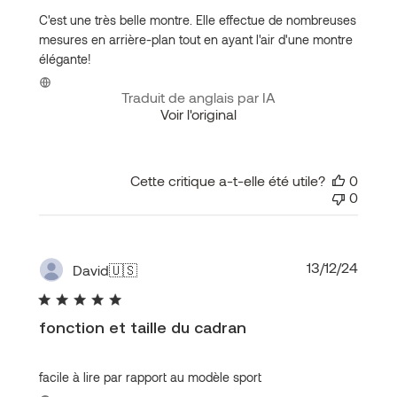
C'est une très belle montre. Elle effectue de nombreuses
mesures en arrière-plan tout en ayant l'air d'une montre
élégante!
Traduit de anglais par IA
Voir l'original
Cette critique a-t-elle été utile?
0
0
Date
13/12/24
David
🇺🇸
de
public
fonction et taille du cadran
facile à lire par rapport au modèle sport