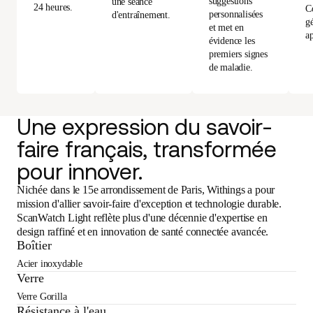
suggestions
une séance
24 heures.
C
personnalisées
d'entraînement.
gé
et met en
ap
évidence les
premiers signes
de maladie.
Une expression du savoir-
faire français, transformée
pour innover.
Nichée dans le 15e arrondissement de Paris, Withings a pour
mission d'allier savoir-faire d'exception et technologie durable.
ScanWatch Light reflète plus d'une décennie d'expertise en
design raffiné et en innovation de santé connectée avancée.
Boîtier
Acier inoxydable
Verre
Verre Gorilla
Résistance à l'eau