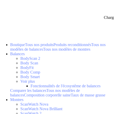
Charg
Boutique
Tous nos produits
Produits reconditionnés
Tous nos
modèles de balances
Tous nos modèles de montres
Balances
BodyScan 2
Body Scan
BodyFit
Body Comp
Body Smart
Voir plus
Fonctionnalités de l'écosystème de balances
Comparer les balances
Tous nos modèles de
balances
Composition corporelle saine
Taux de masse grasse
Montres
ScanWatch Nova
ScanWatch Nova Brilliant
ScanWatch 2