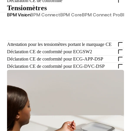
Déclaration CE de conformité
Tensiomètres
BPM Vision
BPM Connect
BPM Core
BPM Connect Pro
BPM 
Attestation pour les tensiomètres portant le marquage CE
Déclaration CE de conformité pour ECGSW2
Déclaration CE de conformité pour ECG-APP-DSP
Déclaration CE de conformité pour ECG-DVC-DSP