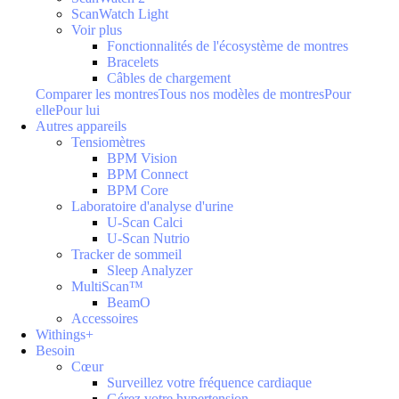
ScanWatch Light
Voir plus
Fonctionnalités de l'écosystème de montres
Bracelets
Câbles de chargement
Comparer les montres
Tous nos modèles de montres
Pour
elle
Pour lui
Autres appareils
Tensiomètres
BPM Vision
BPM Connect
BPM Core
Laboratoire d'analyse d'urine
U-Scan Calci
U-Scan Nutrio
Tracker de sommeil
Sleep Analyzer
MultiScan™
BeamO
Accessoires
Withings+
Besoin
Cœur
Surveillez votre fréquence cardiaque
Gérez votre hypertension