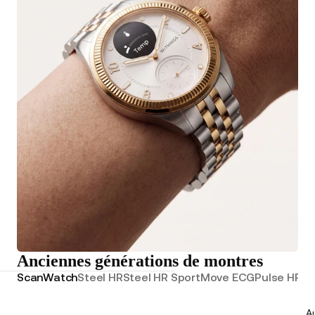
Anciennes générations de montres
ScanWatch
Steel HR
Steel HR Sport
Move ECG
Pulse HR
Wi
Au