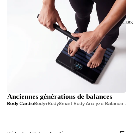
Charg
Anciennes générations de balances
Body Cardio
Body+
Body
Smart Body Analyzer
Balance sans