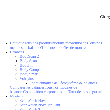
Charg
Boutique
Tous nos produits
Produits reconditionnés
Tous nos
modèles de balances
Tous nos modèles de montres
Balances
BodyScan 2
Body Scan
BodyFit
Body Comp
Body Smart
Voir plus
Fonctionnalités de l'écosystème de balances
Comparer les balances
Tous nos modèles de
balances
Composition corporelle saine
Taux de masse grasse
Montres
ScanWatch Nova
ScanWatch Nova Brilliant
ScanWatch 2