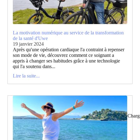
La motivation numérique au service de la transformation
de la santé d'Uwe
19 janvier 2024
Après qu'une opération cardiaque l'a contraint à repenser
son mode de vie, découvrez comment ce soignant a
appris à changer ses habitudes grâce à une technologie
qui l'a soutenu dans...
Lire la suite...
Charg