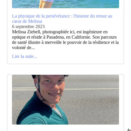
La physique de la persévérance : l'histoire du retour au
cœur de Melissa
6 septembre 2023
Melissa Ziebell, photographiée ici, est ingénieure en
optique et réside à Pasadena, en Californie. Son parcours
de santé illustre à merveille le pouvoir de la résilience et la
volonté de...
Lire la suite...
Au