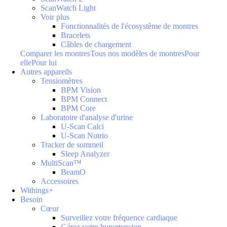
ScanWatch Light
Voir plus
Fonctionnalités de l'écosystème de montres
Bracelets
Câbles de chargement
Comparer les montres
Tous nos modèles de montres
Pour
elle
Pour lui
Autres appareils
Tensiomètres
BPM Vision
BPM Connect
BPM Core
Laboratoire d'analyse d'urine
U-Scan Calci
U-Scan Nutrio
Tracker de sommeil
Sleep Analyzer
MultiScan™
BeamO
Accessoires
Withings+
Besoin
Cœur
Surveillez votre fréquence cardiaque
Gérez votre hypertension