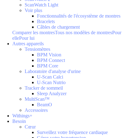
ScanWatch Light
Voir plus
Fonctionnalités de l'écosystème de montres
Bracelets
Câbles de chargement
Comparer les montres
Tous nos modèles de montres
Pour
elle
Pour lui
Autres appareils
Tensiomètres
BPM Vision
BPM Connect
BPM Core
Laboratoire d'analyse d'urine
U-Scan Calci
U-Scan Nutrio
Tracker de sommeil
Sleep Analyzer
MultiScan™
BeamO
Accessoires
Withings+
Besoin
Cœur
Surveillez votre fréquence cardiaque
Gérez votre hypertension