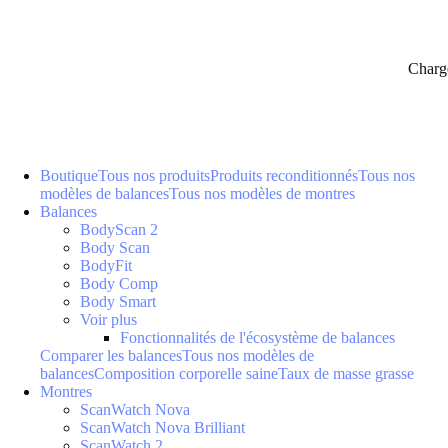
Charg
Boutique
Tous nos produits
Produits reconditionnés
Tous nos
modèles de balances
Tous nos modèles de montres
Balances
BodyScan 2
Body Scan
BodyFit
Body Comp
Body Smart
Voir plus
Fonctionnalités de l'écosystème de balances
Comparer les balances
Tous nos modèles de
balances
Composition corporelle saine
Taux de masse grasse
Montres
ScanWatch Nova
ScanWatch Nova Brilliant
ScanWatch 2