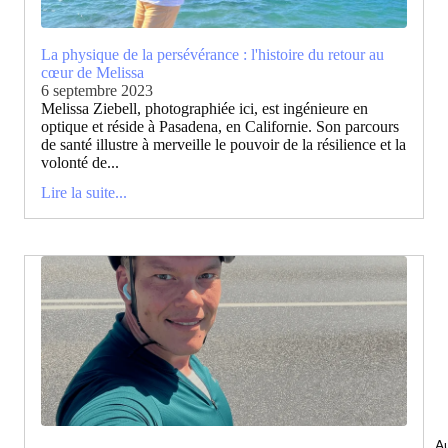
La physique de la persévérance : l'histoire du retour au
cœur de Melissa
6 septembre 2023
Melissa Ziebell, photographiée ici, est ingénieure en
optique et réside à Pasadena, en Californie. Son parcours
de santé illustre à merveille le pouvoir de la résilience et la
volonté de...
Lire la suite...
Au