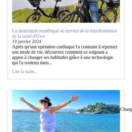
La motivation numérique au service de la transformation
de la santé d'Uwe
19 janvier 2024
Après qu'une opération cardiaque l'a contraint à repenser
son mode de vie, découvrez comment ce soignant a
appris à changer ses habitudes grâce à une technologie
qui l'a soutenu dans...
Lire la suite...
Charg