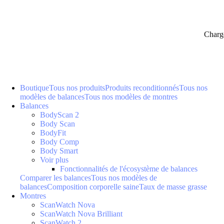
Charg
Boutique
Tous nos produits
Produits reconditionnés
Tous nos
modèles de balances
Tous nos modèles de montres
Balances
BodyScan 2
Body Scan
BodyFit
Body Comp
Body Smart
Voir plus
Fonctionnalités de l'écosystème de balances
Comparer les balances
Tous nos modèles de
balances
Composition corporelle saine
Taux de masse grasse
Montres
ScanWatch Nova
ScanWatch Nova Brilliant
ScanWatch 2