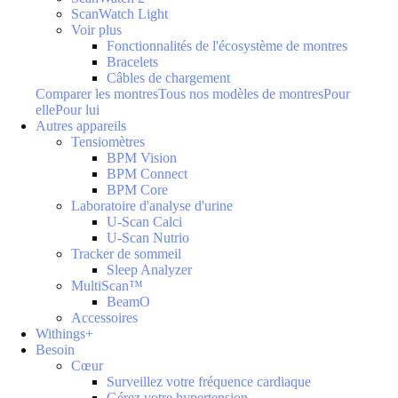
ScanWatch Light
Voir plus
Fonctionnalités de l'écosystème de montres
Bracelets
Câbles de chargement
Comparer les montres
Tous nos modèles de montres
Pour
elle
Pour lui
Autres appareils
Tensiomètres
BPM Vision
BPM Connect
BPM Core
Laboratoire d'analyse d'urine
U-Scan Calci
U-Scan Nutrio
Tracker de sommeil
Sleep Analyzer
MultiScan™
BeamO
Accessoires
Withings+
Besoin
Cœur
Surveillez votre fréquence cardiaque
Gérez votre hypertension