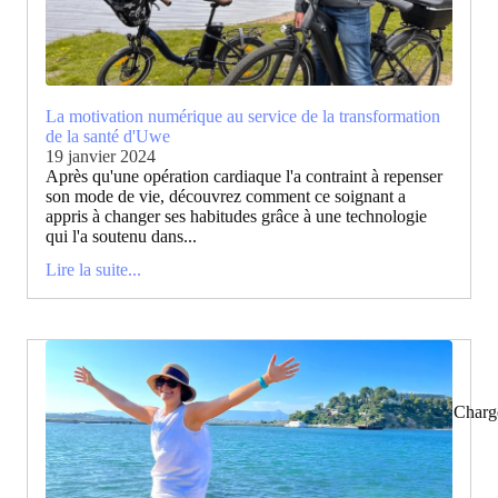
La motivation numérique au service de la transformation
de la santé d'Uwe
19 janvier 2024
Après qu'une opération cardiaque l'a contraint à repenser
son mode de vie, découvrez comment ce soignant a
appris à changer ses habitudes grâce à une technologie
qui l'a soutenu dans...
Lire la suite...
Charg