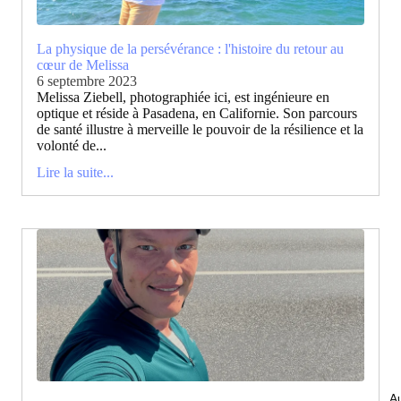
La physique de la persévérance : l'histoire du retour au
cœur de Melissa
6 septembre 2023
Melissa Ziebell, photographiée ici, est ingénieure en
optique et réside à Pasadena, en Californie. Son parcours
de santé illustre à merveille le pouvoir de la résilience et la
volonté de...
Lire la suite...
Au