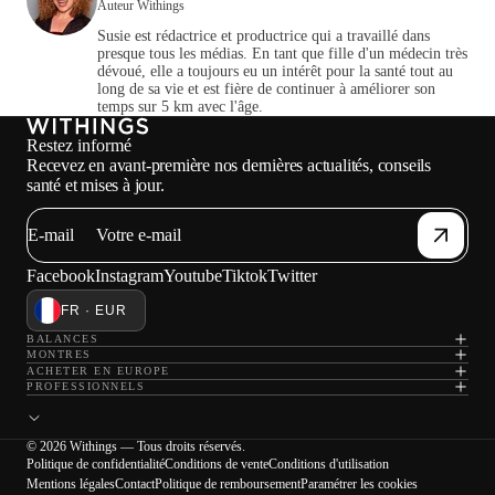
Auteur Withings
Susie est rédactrice et productrice qui a travaillé dans
presque tous les médias. En tant que fille d'un médecin très
dévoué, elle a toujours eu un intérêt pour la santé tout au
long de sa vie et est fière de continuer à améliorer son
temps sur 5 km avec l'âge.
Restez informé
Recevez en avant-première nos dernières actualités, conseils
santé et mises à jour.
E-mail
Facebook
Instagram
Youtube
Tiktok
Twitter
FR · EUR
BALANCES
MONTRES
ACHETER EN EUROPE
PROFESSIONNELS
© 2026 Withings — Tous droits réservés.
Politique de confidentialité
Conditions de vente
Conditions d'utilisation
Mentions légales
Contact
Politique de remboursement
Paramétrer les cookies