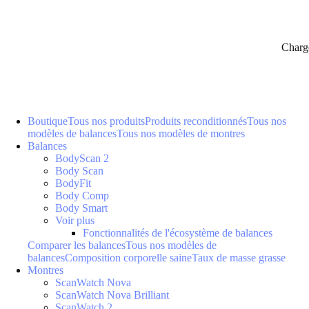
Charg
Boutique
Tous nos produits
Produits reconditionnés
Tous nos
modèles de balances
Tous nos modèles de montres
Balances
BodyScan 2
Body Scan
BodyFit
Body Comp
Body Smart
Voir plus
Fonctionnalités de l'écosystème de balances
Comparer les balances
Tous nos modèles de
balances
Composition corporelle saine
Taux de masse grasse
Montres
ScanWatch Nova
ScanWatch Nova Brilliant
ScanWatch 2