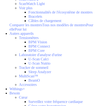
ScanWatch Light
Voir plus
Fonctionnalités de l'écosystème de montres
Bracelets
Câbles de chargement
Comparer les montres
Tous nos modèles de montres
Pour
elle
Pour lui
Autres appareils
Tensiomètres
BPM Vision
BPM Connect
BPM Core
Laboratoire d'analyse d'urine
U-Scan Calci
U-Scan Nutrio
Tracker de sommeil
Sleep Analyzer
MultiScan™
BeamO
Accessoires
Withings+
Besoin
Cœur
Surveillez votre fréquence cardiaque
Gérez votre hypertension