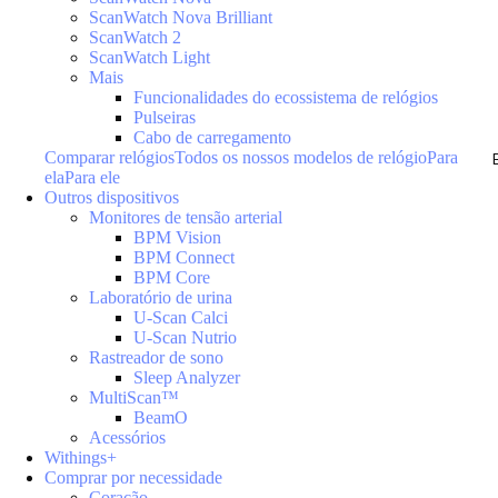
ScanWatch Nova Brilliant
ScanWatch 2
ScanWatch Light
Mais
Funcionalidades do ecossistema de relógios
Pulseiras
Cabo de carregamento
Comparar relógios
Todos os nossos modelos de relógio
Para
ela
Para ele
Outros dispositivos
Monitores de tensão arterial
BPM Vision
BPM Connect
BPM Core
Laboratório de urina
U-Scan Calci
U-Scan Nutrio
Rastreador de sono
Sleep Analyzer
MultiScan™
BeamO
Acessórios
Withings+
Comprar por necessidade
Coração