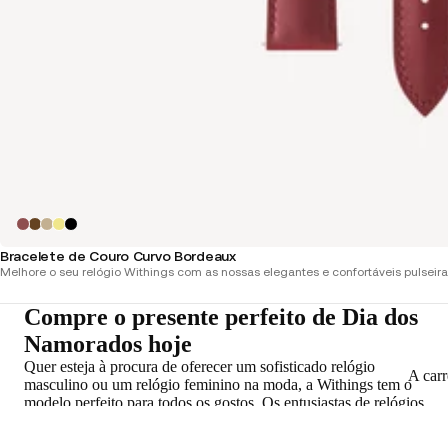
Bracelete de Couro Curvo Bordeaux
Melhore o seu relógio Withings com as nossas elegantes e confortáveis pulseira
Compre o presente perfeito de Dia dos
Namorados hoje
Quer esteja à procura de oferecer um sofisticado relógio
A car
masculino ou um relógio feminino na moda, a Withings tem o
modelo perfeito para todos os gostos. Os entusiastas de relógios
podem adorar o design atemporal dos nossos relógios híbridos,
enquanto os amantes do fitness irão apreciar as nossas