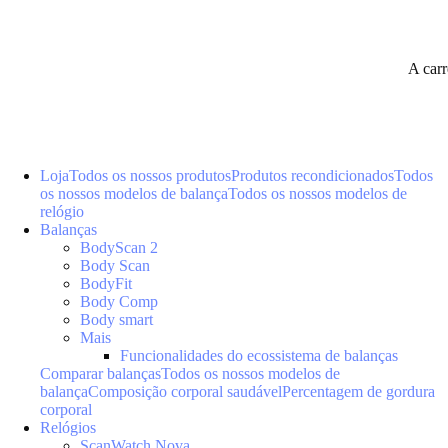
A car
Loja
Todos os nossos produtos
Produtos recondicionados
Todos
os nossos modelos de balança
Todos os nossos modelos de
relógio
Balanças
BodyScan 2
Body Scan
BodyFit
Body Comp
Body smart
Mais
Funcionalidades do ecossistema de balanças
Comparar balanças
Todos os nossos modelos de
balança
Composição corporal saudável
Percentagem de gordura
corporal
Relógios
ScanWatch Nova