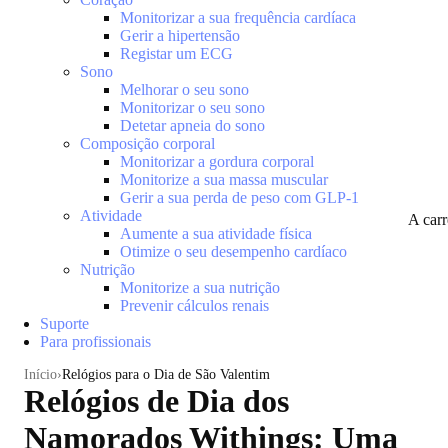
Monitorizar a sua frequência cardíaca
Gerir a hipertensão
Registar um ECG
Sono
Melhorar o seu sono
Monitorizar o seu sono
Detetar apneia do sono
Composição corporal
Monitorizar a gordura corporal
Monitorize a sua massa muscular
Gerir a sua perda de peso com GLP-1
Atividade
A car
Aumente a sua atividade física
Otimize o seu desempenho cardíaco
Nutrição
Monitorize a sua nutrição
Prevenir cálculos renais
Suporte
Para profissionais
Início
Relógios para o Dia de São Valentim
Relógios de Dia dos
Namorados Withings: Uma