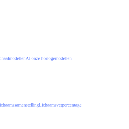
chaalmodellen
Al onze horlogemodellen
ichaamssamenstelling
Lichaamsvetpercentage