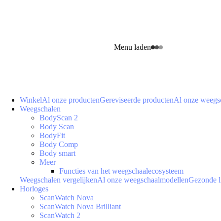
Menu laden
Winkel
Al onze producten
Gereviseerde producten
Al onze weegs
Weegschalen
BodyScan 2
Body Scan
BodyFit
Body Comp
Body smart
Meer
Functies van het weegschaalecosysteem
Weegschalen vergelijken
Al onze weegschaalmodellen
Gezonde l
Horloges
ScanWatch Nova
ScanWatch Nova Brilliant
ScanWatch 2