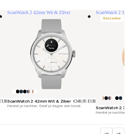
ScanWatch 2 42mm Wit & Zilver
ScanWatch 2 38mm
Bestseller
ScanWatch 2 42mm Wit & Zilver
 EUR
€349,95 EUR
Herstel je nachten. Geef je dagen een boost.
ScanWatch 2 38mm
Herstel je nachten. Su