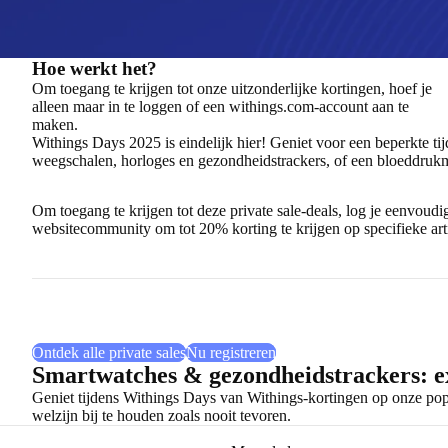
Hoe werkt het?
Om toegang te krijgen tot onze uitzonderlijke kortingen, hoef je
alleen maar in te loggen of een withings.com-account aan te
maken.
Withings Days 2025 is eindelijk hier! Geniet voor een beperkte 
weegschalen, horloges en gezondheidstrackers, of een bloeddrukmo
Om toegang te krijgen tot deze private sale-deals, log je eenvou
websitecommunity om tot 20% korting te krijgen op specifieke ar
ScanWatch
ScanWatch
BPM
ScanWatch
Sleep
Nova
2
Core
Light
Analyzer
Nu
Nu
Kopen
Nu
Nu
kopen
kopen
kopen
kopen
Ontdek alle private sales
Nu registreren
Smartwatches & gezondheidstrackers: ex
Geniet tijdens Withings Days van Withings-kortingen op onze pop
welzijn bij te houden zoals nooit tevoren.