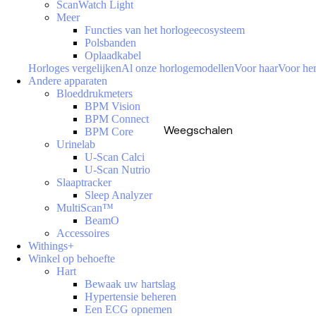
ScanWatch Light
Meer
Functies van het horlogeecosysteem
Polsbanden
Oplaadkabel
Horloges vergelijken
Al onze horlogemodellen
Voor haar
Voor h
Andere apparaten
Bloeddrukmeters
BPM Vision
BPM Connect
Weegschalen
BPM Core
Urinelab
U-Scan Calci
U-Scan Nutrio
Slaaptracker
Sleep Analyzer
MultiScan™
BeamO
Accessoires
Withings+
Winkel op behoefte
Hart
Bewaak uw hartslag
Hypertensie beheren
Een ECG opnemen