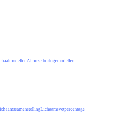
chaalmodellen
Al onze horlogemodellen
ichaamssamenstelling
Lichaamsvetpercentage