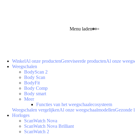
Menu laden
Winkel
Al onze producten
Gereviseerde producten
Al onze weegs
Weegschalen
BodyScan 2
Body Scan
BodyFit
Body Comp
Body smart
Meer
Functies van het weegschaalecosysteem
Weegschalen vergelijken
Al onze weegschaalmodellen
Gezonde l
Horloges
ScanWatch Nova
ScanWatch Nova Brilliant
ScanWatch 2