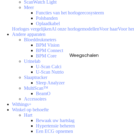
ScanWatch Light
Meer
Functies van het horlogeecosysteem
Polsbanden
Oplaadkabel
Horloges vergelijken
Al onze horlogemodellen
Voor haar
Voor h
Andere apparaten
Bloeddrukmeters
BPM Vision
BPM Connect
Weegschalen
BPM Core
Urinelab
U-Scan Calci
U-Scan Nutrio
Slaaptracker
Sleep Analyzer
MultiScan™
BeamO
Accessoires
Withings+
Winkel op behoefte
Hart
Bewaak uw hartslag
Hypertensie beheren
Een ECG opnemen