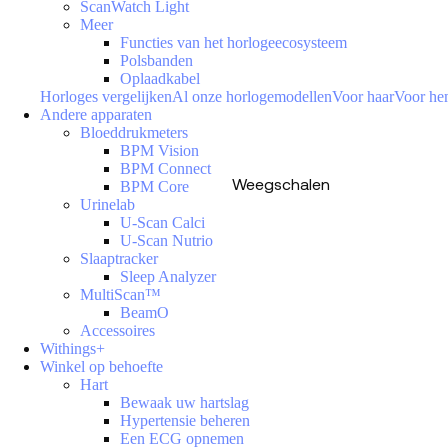
ScanWatch Light
Meer
Functies van het horlogeecosysteem
Polsbanden
Oplaadkabel
Horloges vergelijken
Al onze horlogemodellen
Voor haar
Voor h
Andere apparaten
Bloeddrukmeters
BPM Vision
BPM Connect
Weegschalen
BPM Core
Urinelab
U-Scan Calci
U-Scan Nutrio
Slaaptracker
Sleep Analyzer
MultiScan™
BeamO
Accessoires
Withings+
Winkel op behoefte
Hart
Bewaak uw hartslag
Hypertensie beheren
Een ECG opnemen