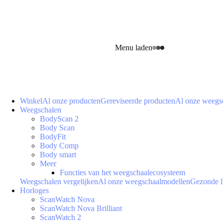
Menu laden
Winkel
Al onze producten
Gereviseerde producten
Al onze weegs
Weegschalen
BodyScan 2
Body Scan
BodyFit
Body Comp
Body smart
Meer
Functies van het weegschaalecosysteem
Weegschalen vergelijken
Al onze weegschaalmodellen
Gezonde l
Horloges
ScanWatch Nova
ScanWatch Nova Brilliant
ScanWatch 2