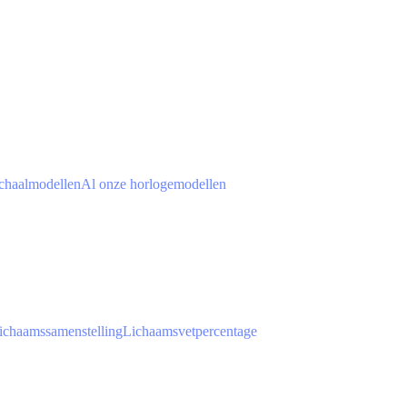
chaalmodellen
Al onze horlogemodellen
ichaamssamenstelling
Lichaamsvetpercentage