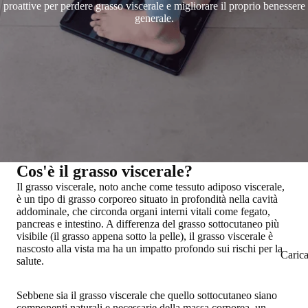
proattive per perdere grasso viscerale e migliorare il proprio benessere
generale.
Cos'è il grasso viscerale?
Il grasso viscerale, noto anche come tessuto adiposo viscerale,
è un
tipo di grasso corporeo situato in profondità nella cavità
addominale
, che circonda
organi interni vitali come fegato,
pancreas e intestino
. A differenza del grasso sottocutaneo più
visibile (il grasso appena sotto la pelle), il grasso viscerale è
nascosto alla vista ma
ha un impatto profondo sui rischi per la
Caric
salute
.
Sebbene sia il grasso viscerale che quello sottocutaneo siano
componenti naturali e necessarie della massa corporea, un