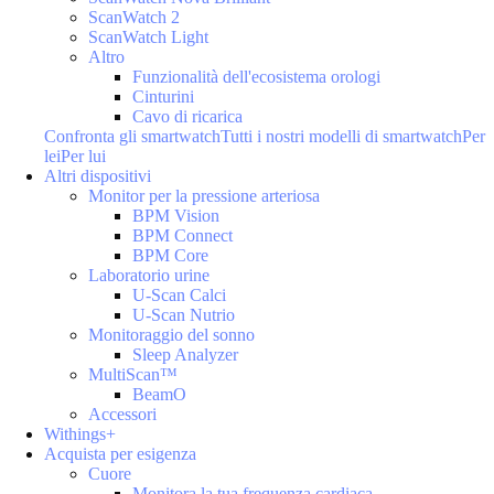
ScanWatch 2
ScanWatch Light
Altro
Funzionalità dell'ecosistema orologi
Cinturini
Cavo di ricarica
Confronta gli smartwatch
Tutti i nostri modelli di smartwatch
Per
lei
Per lui
Altri dispositivi
Monitor per la pressione arteriosa
BPM Vision
BPM Connect
BPM Core
Laboratorio urine
U-Scan Calci
U-Scan Nutrio
Monitoraggio del sonno
Sleep Analyzer
MultiScan™
BeamO
Accessori
Withings+
Acquista per esigenza
Cuore
Monitora la tua frequenza cardiaca