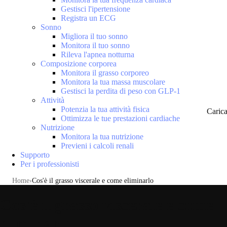
Gestisci l'ipertensione
Registra un ECG
Sonno
Migliora il tuo sonno
Monitora il tuo sonno
Rileva l'apnea notturna
Composizione corporea
Monitora il grasso corporeo
Monitora la tua massa muscolare
Gestisci la perdita di peso con GLP-1
Attività
Potenzia la tua attività fisica
Caric
Ottimizza le tue prestazioni cardiache
Nutrizione
Monitora la tua nutrizione
Previeni i calcoli renali
Supporto
Per i professionisti
Home
Cos'è il grasso viscerale e come eliminarlo
Cos'è il grasso viscerale e come
eliminarlo