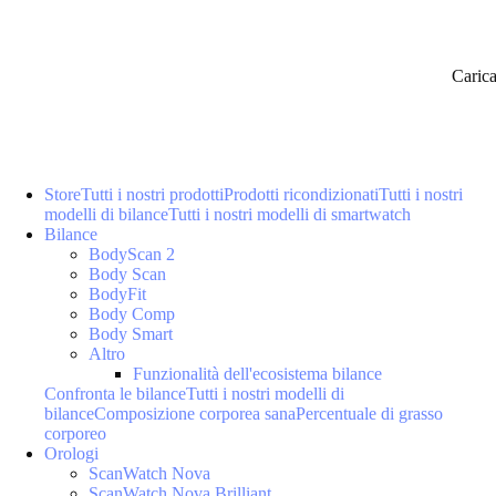
Caric
Store
Tutti i nostri prodotti
Prodotti ricondizionati
Tutti i nostri
modelli di bilance
Tutti i nostri modelli di smartwatch
Bilance
BodyScan 2
Body Scan
BodyFit
Body Comp
Body Smart
Altro
Funzionalità dell'ecosistema bilance
Confronta le bilance
Tutti i nostri modelli di
bilance
Composizione corporea sana
Percentuale di grasso
corporeo
Orologi
ScanWatch Nova
ScanWatch Nova Brilliant