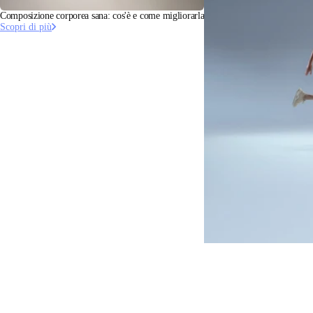
Composizione corporea sana: cos'è e come migliorarla
Scopri di più
Cos'è il BMI? Capire il nor
Scopri di più