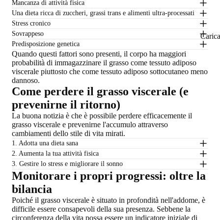
Mancanza di attività fisica
Una dieta ricca di zuccheri, grassi trans e alimenti ultra-processati
Stress cronico
Sovrappeso
Caric
Predisposizione genetica
Quando questi fattori sono presenti, il corpo ha maggiori
probabilità di immagazzinare il grasso come tessuto adiposo
viscerale piuttosto che come tessuto adiposo sottocutaneo meno
dannoso.
Come perdere il grasso viscerale (e
prevenirne il ritorno)
La buona notizia è che è possibile perdere efficacemente il
grasso viscerale e prevenirne l'accumulo attraverso
cambiamenti dello stile di vita mirati.
1. Adotta una dieta sana
2. Aumenta la tua attività fisica
3. Gestire lo stress e migliorare il sonno
Monitorare i propri progressi: oltre la
bilancia
Poiché il grasso viscerale è situato in profondità nell'addome, è
difficile essere consapevoli della sua presenza. Sebbene la
circonferenza della vita possa essere un indicatore iniziale di