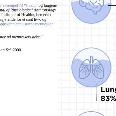
for eksempel 73 % vann
, og lungene
nal of Physiological Anthropology
 Indicator of Health», bemerket
jørende for et sunt liv», og
roppsvann enn usunne mennesker
.
kator på menneskers helse."
an Sci.
2000