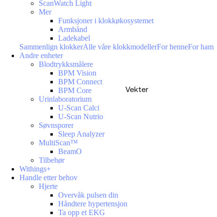
ScanWatch Light
Mer
Funksjoner i klokkøkosystemet
Armbånd
Ladekabel
Sammenlign klokker
Alle våre klokkmodeller
For henne
For ham
Andre enheter
Blodtrykksmålere
BPM Vision
BPM Connect
Vekter
BPM Core
Urinlaboratorium
U-Scan Calci
U-Scan Nutrio
Søvnsporer
Sleep Analyzer
MultiScan™
BeamO
Tilbehør
Withings+
Handle etter behov
Hjerte
Overvåk pulsen din
Håndtere hypertensjon
Ta opp et EKG