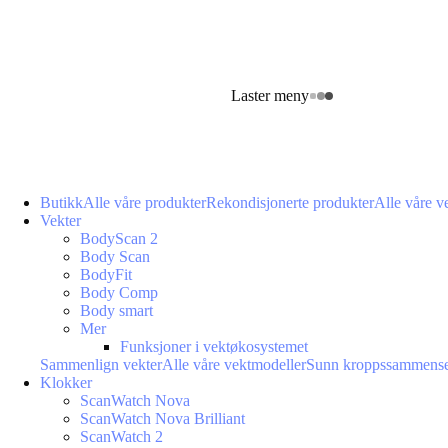
Laster meny
Butikk
Alle våre produkter
Rekondisjonerte produkter
Alle våre v
Vekter
BodyScan 2
Body Scan
BodyFit
Body Comp
Body smart
Mer
Funksjoner i vektøkosystemet
Sammenlign vekter
Alle våre vektmodeller
Sunn kroppssammense
Klokker
ScanWatch Nova
ScanWatch Nova Brilliant
ScanWatch 2