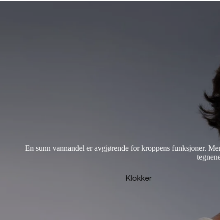
En sunn vannandel er avgjørende for kroppens funksjoner. Men
tegnene
Klokker