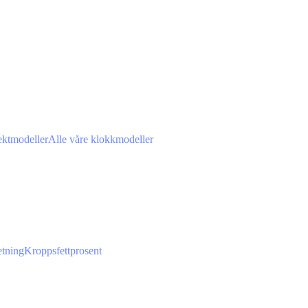
ektmodeller
Alle våre klokkmodeller
tning
Kroppsfettprosent