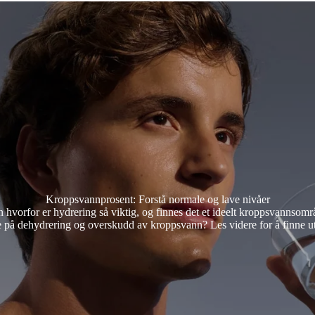
Kroppsvannprosent: Forstå normale og lave nivåer
 hvorfor er hydrering så viktig, og finnes det et ideelt kroppsvanns
 på dehydrering og overskudd av kroppsvann? Les videre for å finne ut