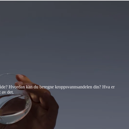
område? Hvordan kan du beregne kroppsvannsandelen din? Hva er
 av det.