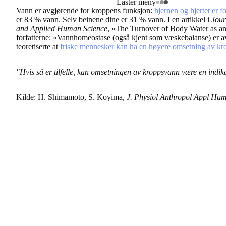
Laster meny
Vann er avgjørende for kroppens funksjon:
hjernen og hjertet er 
er 83 % vann. Selv beinene dine er 31 % vann. I en artikkel i
Jour
and Applied Human Science
, «The Turnover of Body Water as an
forfatterne: «Vannhomeostase (også kjent som væskebalanse) er avg
teoretiserte at
friske mennesker kan ha en høyere omsetning av k
"Hvis så er tilfelle, kan omsetningen av kroppsvann være en indi
Kilde: H. Shimamoto, S. Koyima,
J. Physiol Anthropol Appl Hum