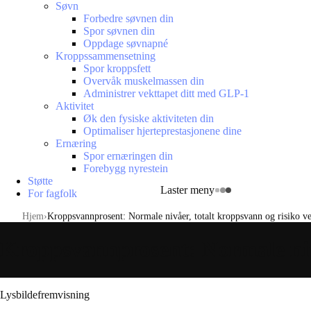
Søvn
Forbedre søvnen din
Spor søvnen din
Oppdage søvnapné
Kroppssammensetning
Spor kroppsfett
Overvåk muskelmassen din
Administrer vekttapet ditt med GLP-1
Aktivitet
Øk den fysiske aktiviteten din
Optimaliser hjerteprestasjonene dine
Ernæring
Spor ernæringen din
Forebygg nyrestein
Støtte
Laster meny
For fagfolk
Hjem
Kroppsvannprosent: Normale nivåer, totalt kroppsvann og risiko v
Kroppsvannprosent: Normale nivå
Lysbildefremvisning