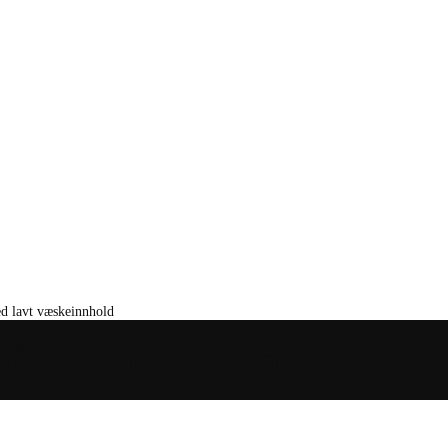
ed lavt væskeinnhold
er, totalt kroppsvann og risiko