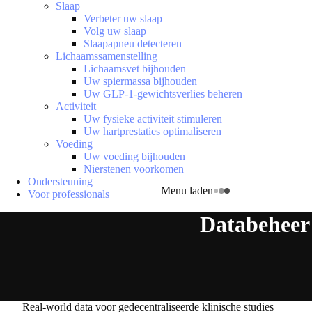
Slaap
Verbeter uw slaap
Volg uw slaap
Slaapapneu detecteren
Lichaamssamenstelling
Lichaamsvet bijhouden
Uw spiermassa bijhouden
Uw GLP-1-gewichtsverlies beheren
Activiteit
Uw fysieke activiteit stimuleren
Uw hartprestaties optimaliseren
Voeding
Uw voeding bijhouden
Nierstenen voorkomen
Ondersteuning
Menu laden
Voor professionals
Databeheer
Real-world data voor gedecentraliseerde klinische studies