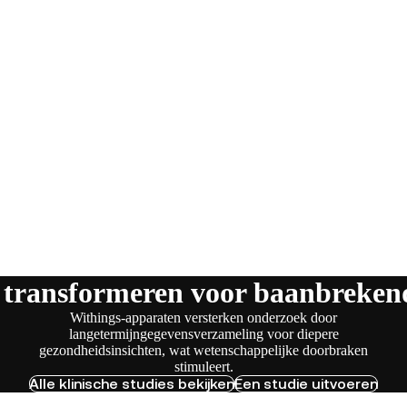
 transformeren voor baanbreken
Withings-apparaten versterken onderzoek door
langetermijngegevensverzameling voor diepere
gezondheidsinsichten, wat wetenschappelijke doorbraken
stimuleert.
Alle klinische studies bekijken
Een studie uitvoeren