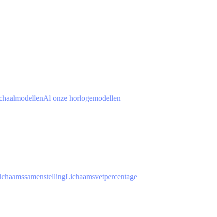
chaalmodellen
Al onze horlogemodellen
ichaamssamenstelling
Lichaamsvetpercentage