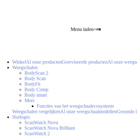
Menu laden
Winkel
Al onze producten
Gereviseerde producten
Al onze weegs
Weegschalen
BodyScan 2
Body Scan
BodyFit
Body Comp
Body smart
Meer
Functies van het weegschaalecosysteem
Weegschalen vergelijken
Al onze weegschaalmodellen
Gezonde l
Horloges
ScanWatch Nova
ScanWatch Nova Brilliant
ScanWatch 2