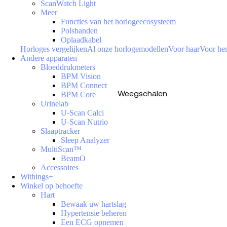
ScanWatch Light
Meer
Functies van het horlogeecosysteem
Polsbanden
Oplaadkabel
Horloges vergelijken
Al onze horlogemodellen
Voor haar
Voor h
Andere apparaten
Bloeddrukmeters
BPM Vision
BPM Connect
Weegschalen
BPM Core
Urinelab
U-Scan Calci
U-Scan Nutrio
Slaaptracker
Sleep Analyzer
MultiScan™
BeamO
Accessoires
Withings+
Winkel op behoefte
Hart
Bewaak uw hartslag
Hypertensie beheren
Een ECG opnemen