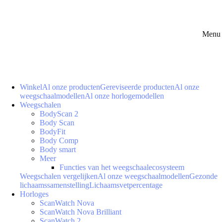
Menu 
Winkel
Al onze producten
Gereviseerde producten
Al onze
weegschaalmodellen
Al onze horlogemodellen
Weegschalen
BodyScan 2
Body Scan
BodyFit
Body Comp
Body smart
Meer
Functies van het weegschaalecosysteem
Weegschalen vergelijken
Al onze weegschaalmodellen
Gezonde
lichaamssamenstelling
Lichaamsvetpercentage
Horloges
ScanWatch Nova
ScanWatch Nova Brilliant
ScanWatch 2