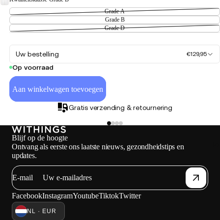
Grade A
Grade B
Grade D
Uw bestelling
€129,95
Op voorraad
Aan winkelwagen toevoegen
Gratis verzending & retournering
Blijf op de hoogte
Ho
Ontvang als eerste ons laatste nieuws, gezondheidstips en
updates.
E-mail
Facebook
Instagram
Youtube
Tiktok
Twitter
NL · EUR