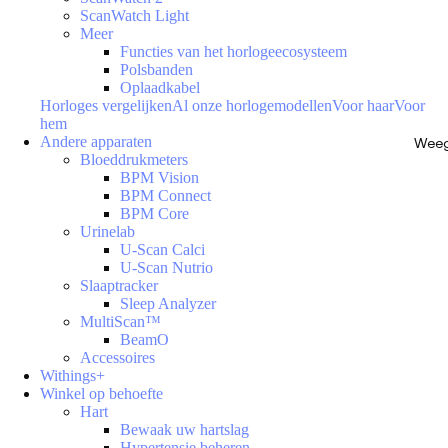
ScanWatch Light
Meer
Functies van het horlogeecosysteem
Polsbanden
Oplaadkabel
Horloges vergelijken
Al onze horlogemodellen
Voor haar
Voor
hem
Andere apparaten
Weeg
Bloeddrukmeters
BPM Vision
BPM Connect
BPM Core
Urinelab
U-Scan Calci
U-Scan Nutrio
Slaaptracker
Sleep Analyzer
MultiScan™
BeamO
Accessoires
Withings+
Winkel op behoefte
Hart
Bewaak uw hartslag
Hypertensie beheren