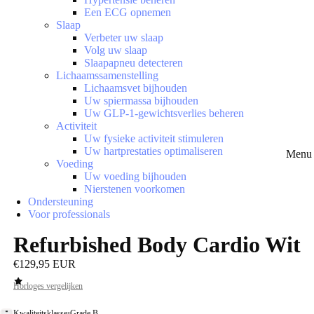
Een ECG opnemen
Slaap
Verbeter uw slaap
Volg uw slaap
Slaapapneu detecteren
Lichaamssamenstelling
Lichaamsvet bijhouden
Uw spiermassa bijhouden
Uw GLP-1-gewichtsverlies beheren
Activiteit
Uw fysieke activiteit stimuleren
Uw hartprestaties optimaliseren
Menu 
Voeding
Uw voeding bijhouden
Nierstenen voorkomen
Ondersteuning
Voor professionals
Refurbished Body Cardio Wit
€129,95 EUR
Horloges vergelijken
Kwaliteitsklasse
•
Grade B