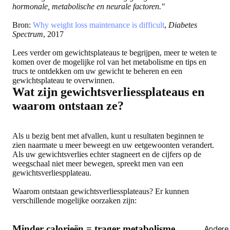
hormonale, metabolische en neurale factoren."
Bron:
Why weight loss maintenance is difficult
,
Diabetes
Spectrum
, 2017
Lees verder om
gewichtsplateaus te begrijpen
, meer te weten te
komen over
de mogelijke rol van het metabolisme
en
tips en
trucs te ontdekken om uw gewicht te beheren
en een
gewichtsplateau te overwinnen.
Wat zijn gewichtsverliessplateaus en
waarom ontstaan ze?
Als u bezig bent met afvallen, kunt u resultaten beginnen te
zien naarmate u meer beweegt en uw eetgewoonten verandert.
Als uw gewichtsverlies echter stagneert en de cijfers op de
weegschaal niet meer bewegen, spreekt men van een
gewichtsverliespplateau.
Waarom ontstaan gewichtsverliessplateaus? Er kunnen
verschillende mogelijke oorzaken zijn:
Minder calorieën = trager metabolisme
Andere