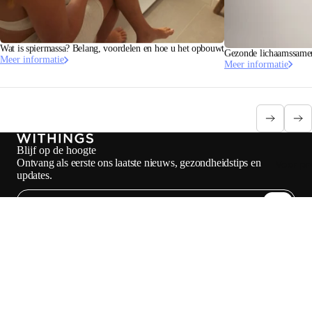
Wat is spiermassa? Belang, voordelen en hoe u het opbouwt
Gezonde lichaamssamens
Meer informatie
Meer informatie
Blijf op de hoogte
Ontvang als eerste ons laatste nieuws, gezondheidstips en
Voor pr
updates.
E-mail
Facebook
Instagram
Youtube
Tiktok
Twitter
NL · EUR
WEEGSCHALEN
HORLOGES
WINKELEN IN EUROPA
PROFESSIONALS