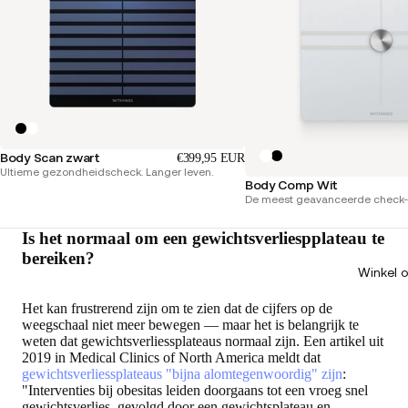
Body Scan zwart
€399,95 EUR
Ultieme gezondheidscheck. Langer leven.
Body Comp Wit
De meest geavanceerde check-u
Is het normaal om een gewichtsverliespplateau te
bereiken?
Winkel 
Het kan frustrerend zijn om te zien dat de cijfers op de
weegschaal niet meer bewegen — maar het is belangrijk te
weten dat gewichtsverliessplateaus normaal zijn. Een artikel uit
2019 in Medical Clinics of North America meldt dat
gewichtsverliessplateaus "bijna alomtegenwoordig" zijn
:
"Interventies bij obesitas leiden doorgaans tot een vroeg snel
gewichtsverlies, gevolgd door een gewichtsplateau en