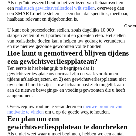
Als u geïnteresseerd bent in het verliezen van lichaamsvet en
een
realistisch gewichtsverliesdoel wilt stellen
, overweeg dan
een SMART-doel te stellen — een doel dat specifiek, meetbaar,
haalbaar, relevant en tijdgebonden is.
Onder
U kunt ook procesdoelen stellen, zoals dagelijks 10.000
stappen zetten of vijf porties fruit en groenten eten. Het stellen
van realistische doelen kan u helpen uw gedrag te veranderen
en uw nieuwe gezonde gewoonten vol te houden.
Hoe kunt u gemotiveerd blijven tijdens
een gewichtsverliespplateau?
Ten eerste is het belangrijk te begrijpen dat 1)
gewichtsverliessplateaus normaal zijn en vaak voorkomen
tijdens afslanktrajecten, en 2) een gewichtsverliespplateau niet
uw schuld hoeft te zijn — uw lichaam past zich mogelijk aan
aan de nieuwe bewegings- en voedingsgewoonten die u heeft
aangenomen.
Overweeg uw routine te veranderen en
nieuwe bronnen van
motivatie te vinden
om u op de goede weg te houden.
Een plan om een
gewichtsverliespplateau te doorbreken
Als u niet weet waar u moet beginnen, hebben we een aantal