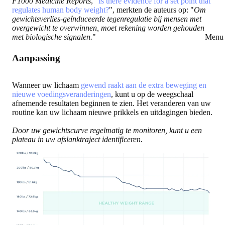
F1000 Medicine Reports
, "
Is there evidence for a set point that
regulates human body weight?
", merkten de auteurs op: "
Om
gewichtsverlies-geïnduceerde tegenregulatie bij mensen met
overgewicht te overwinnen, moet rekening worden gehouden
met biologische signalen.
"
Menu 
Aanpassing
Wanneer uw lichaam
gewend raakt aan de extra beweging en
nieuwe voedingsveranderingen
, kunt u op de weegschaal
afnemende resultaten beginnen te zien. Het veranderen van uw
routine kan uw lichaam nieuwe prikkels en uitdagingen bieden.
Door uw gewichtscurve regelmatig te monitoren, kunt u een
plateau in uw afslanktraject identificeren.