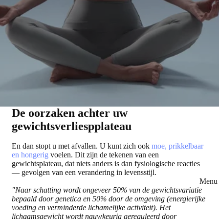
De oorzaken achter uw
gewichtsverliespplateau
En dan stopt u met afvallen. U kunt zich ook
moe, prikkelbaar
en hongerig
voelen. Dit zijn de tekenen van een
gewichtsplateau, dat niets anders is dan fysiologische reacties
— gevolgen van een verandering in levensstijl.
Menu 
"Naar schatting wordt ongeveer 50% van de gewichtsvariatie
bepaald door genetica en 50% door de omgeving (energierijke
voeding en verminderde lichamelijke activiteit). Het
lichaamsgewicht wordt nauwkeurig gereguleerd door