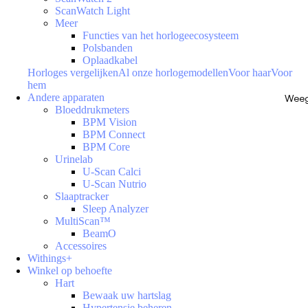
ScanWatch Light
Meer
Functies van het horlogeecosysteem
Polsbanden
Oplaadkabel
Horloges vergelijken
Al onze horlogemodellen
Voor haar
Voor
hem
Andere apparaten
Weeg
Bloeddrukmeters
BPM Vision
BPM Connect
BPM Core
Urinelab
U-Scan Calci
U-Scan Nutrio
Slaaptracker
Sleep Analyzer
MultiScan™
BeamO
Accessoires
Withings+
Winkel op behoefte
Hart
Bewaak uw hartslag
Hypertensie beheren