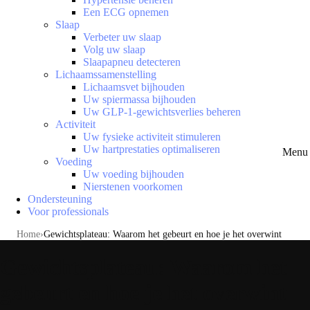
Een ECG opnemen
Slaap
Verbeter uw slaap
Volg uw slaap
Slaapapneu detecteren
Lichaamssamenstelling
Lichaamsvet bijhouden
Uw spiermassa bijhouden
Uw GLP-1-gewichtsverlies beheren
Activiteit
Uw fysieke activiteit stimuleren
Uw hartprestaties optimaliseren
Menu 
Voeding
Uw voeding bijhouden
Nierstenen voorkomen
Ondersteuning
Voor professionals
Home
Gewichtsplateau: Waarom het gebeurt en hoe je het overwint
Gewichtsplateau: Waarom het
gebeurt en hoe je het overwint