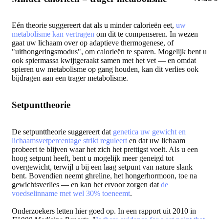
Eén theorie suggereert dat als u minder calorieën eet,
uw
metabolisme kan vertragen
om dit te compenseren. In wezen
gaat uw lichaam over op adaptieve thermogenese, of
"uithongeringsmodus", om calorieën te sparen. Mogelijk bent u
ook spiermassa kwijtgeraakt samen met het vet — en omdat
spieren uw metabolisme op gang houden, kan dit verlies ook
bijdragen aan een trager metabolisme.
Setpunttheorie
De setpunttheorie suggereert dat
genetica uw gewicht en
lichaamsvetpercentage strikt reguleert
en dat uw lichaam
probeert te blijven waar het zich het prettigst voelt. Als u een
hoog setpunt heeft, bent u mogelijk meer geneigd tot
overgewicht, terwijl u bij een laag setpunt van nature slank
bent. Bovendien neemt ghreline, het hongerhormoon, toe na
gewichtsverlies — en kan het ervoor zorgen dat
de
voedselinname met wel 30% toeneemt
.
Onderzoekers letten hier goed op. In een rapport uit 2010 in