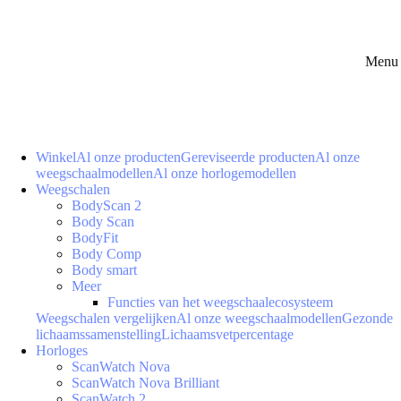
Menu 
Winkel
Al onze producten
Gereviseerde producten
Al onze
weegschaalmodellen
Al onze horlogemodellen
Weegschalen
BodyScan 2
Body Scan
BodyFit
Body Comp
Body smart
Meer
Functies van het weegschaalecosysteem
Weegschalen vergelijken
Al onze weegschaalmodellen
Gezonde
lichaamssamenstelling
Lichaamsvetpercentage
Horloges
ScanWatch Nova
ScanWatch Nova Brilliant
ScanWatch 2