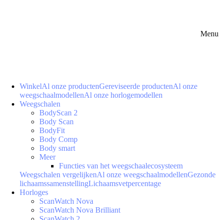
Menu 
Winkel
Al onze producten
Gereviseerde producten
Al onze
weegschaalmodellen
Al onze horlogemodellen
Weegschalen
BodyScan 2
Body Scan
BodyFit
Body Comp
Body smart
Meer
Functies van het weegschaalecosysteem
Weegschalen vergelijken
Al onze weegschaalmodellen
Gezonde
lichaamssamenstelling
Lichaamsvetpercentage
Horloges
ScanWatch Nova
ScanWatch Nova Brilliant
ScanWatch 2