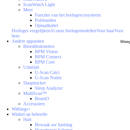
ScanWatch Light
Meer
Functies van het horlogeecosysteem
Polsbanden
Oplaadkabel
Horloges vergelijken
Al onze horlogemodellen
Voor haar
Voor
hem
Andere apparaten
Weeg
Bloeddrukmeters
BPM Vision
BPM Connect
BPM Core
Urinelab
U-Scan Calci
U-Scan Nutrio
Slaaptracker
Sleep Analyzer
MultiScan™
BeamO
Accessoires
Withings+
Winkel op behoefte
Hart
Bewaak uw hartslag
Hypertensie beheren