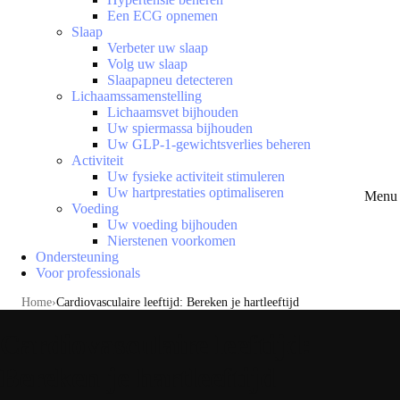
Een ECG opnemen
Slaap
Verbeter uw slaap
Volg uw slaap
Slaapapneu detecteren
Lichaamssamenstelling
Lichaamsvet bijhouden
Uw spiermassa bijhouden
Uw GLP-1-gewichtsverlies beheren
Activiteit
Uw fysieke activiteit stimuleren
Uw hartprestaties optimaliseren
Menu 
Voeding
Uw voeding bijhouden
Nierstenen voorkomen
Ondersteuning
Voor professionals
Home
Cardiovasculaire leeftijd: Bereken je hartleeftijd
Cardiovasculaire leeftijd:
Bereken je hartleeftijd