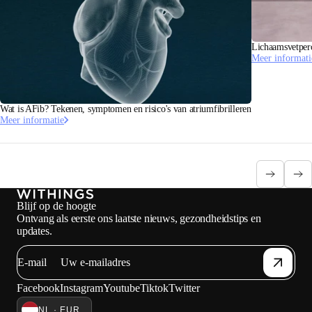
Lichaamsvetperc
Meer informati
Wat is AFib? Tekenen, symptomen en risico's van atriumfibrilleren
Meer informatie
Blijf op de hoogte
Ontvang als eerste ons laatste nieuws, gezondheidstips en
updates.
E-mail
Facebook
Instagram
Youtube
Tiktok
Twitter
NL · EUR