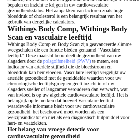
bepalen en inzicht te krijgen in uw cardiovasculaire
gezondheidsstatus. Het aanpakken van factoren zoals hoge
bloeddruk of cholesterol is een belangrijk resultaat van het
gebruik van dergelijke calculators.
Withings Body Comp, Withings Body
Scan en vasculaire leeftijd
Withings Body Comp en Body Scan zijn geavanceerde slimme
weegschalen die een functie bieden genaamd "Vasculaire
leeftijd." Deze maatstaf beoordeelt de gezondheid van uw
slagaders door de
polsgolfsnelheid (PWV)
te meten, een
indicator van arteriële stijfheid die de bloedstroom en
bloeddruk kan beïnvloeden. Vasculaire leeftijd vergelijkt uw
arteriële gezondheid met de gemiddelde waarden voor uw
chronologische leeftijdsgroep en geeft inzicht in of uw
slagaders sneller of langzamer verouderen dan verwacht, wat
van invloed is op uw algehele cardiovasculaire leeftijd. Het is
belangrijk op te merken dat hoewel Vasculaire leeftijd
waardevolle informatie biedt voor uw cardiovasculaire
gezondheid, het beschouwd moet worden als een
welzijnsindicator en niet als een diagnostisch hulpmiddel voor
hart- en vaatziekten.
Het belang van vroege detectie voor
cardiovasculaire gezondheid