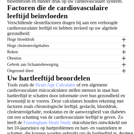
bloedstroom en minder druk op uw cardiovasculaire systeem.
Factoren die de cardiovasculaire
leeftijd beïnvloeden
Verschillende sleutelfactoren dragen bij aan een verhoogde
cardiovasculaire leeftijd en hebben invloed op uw algehele
gezondheid:
Hoge bloeddruk
Hoge cholesterolgehaltes
Roken
Obesitas
Gebrek aan lichaamsbeweging
Ongezond dieet
Uw hartleeftijd beoordelen
Tools zoals de
Heart Age Calculator
of een algemene
cardiovasculaire risicocalculator stellen mensen in staat hun
hartleeftijd te schatten door informatie over hun gezondheid en
levensstijl in te voeren. Deze calculators houden rekening met
factoren zoals chronologische leeftijd, geslacht, bloeddruk,
cholesterolgehalte, rookstatus en de aanwezigheid van diabetes
om een schatting van de cardiovasculaire leeftijd te geven. Zo
heeft de
Framingham Heart Study
risicofuncties ontwikkeld om
het 10-jaarsrisico op hartproblemen en hart- en vaatziekten te
schatten, die kunnen worden gebruikt om de hartleeftijd te
Andere