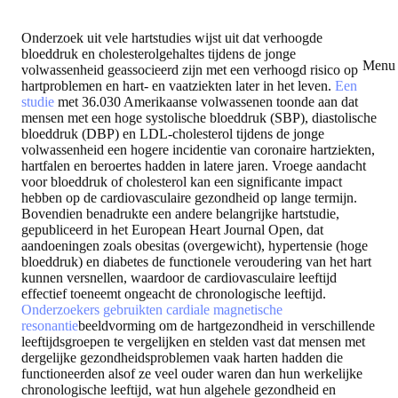
Onderzoek uit vele hartstudies wijst uit dat verhoogde
bloeddruk en cholesterolgehaltes tijdens de jonge
Menu 
volwassenheid geassocieerd zijn met een verhoogd risico op
hartproblemen en hart- en vaatziekten later in het leven.
Een
studie
met 36.030 Amerikaanse volwassenen toonde aan dat
mensen met een hoge systolische bloeddruk (SBP), diastolische
bloeddruk (DBP) en LDL-cholesterol tijdens de jonge
volwassenheid een hogere incidentie van coronaire hartziekten,
hartfalen en beroertes hadden in latere jaren. Vroege aandacht
voor bloeddruk of cholesterol kan een significante impact
hebben op de cardiovasculaire gezondheid op lange termijn.
Bovendien benadrukte een andere belangrijke hartstudie,
gepubliceerd in het European Heart Journal Open, dat
aandoeningen zoals obesitas (overgewicht), hypertensie (hoge
bloeddruk) en diabetes de functionele veroudering van het hart
kunnen versnellen, waardoor de cardiovasculaire leeftijd
effectief toeneemt ongeacht de chronologische leeftijd.
Onderzoekers gebruikten cardiale magnetische
resonantie
beeldvorming om de hartgezondheid in verschillende
leeftijdsgroepen te vergelijken en stelden vast dat mensen met
dergelijke gezondheidsproblemen vaak harten hadden die
functioneerden alsof ze veel ouder waren dan hun werkelijke
chronologische leeftijd, wat hun algehele gezondheid en