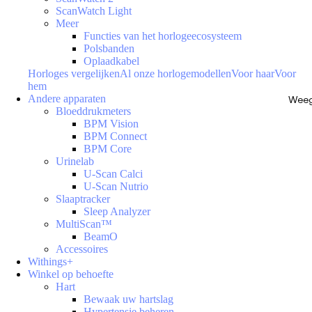
ScanWatch Light
Meer
Functies van het horlogeecosysteem
Polsbanden
Oplaadkabel
Horloges vergelijken
Al onze horlogemodellen
Voor haar
Voor
hem
Andere apparaten
Weeg
Bloeddrukmeters
BPM Vision
BPM Connect
BPM Core
Urinelab
U-Scan Calci
U-Scan Nutrio
Slaaptracker
Sleep Analyzer
MultiScan™
BeamO
Accessoires
Withings+
Winkel op behoefte
Hart
Bewaak uw hartslag
Hypertensie beheren