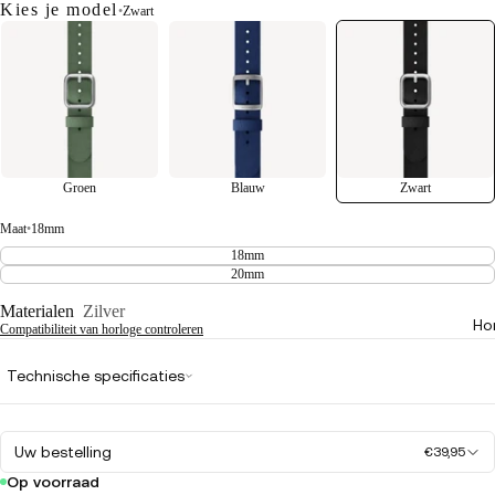
Kies je model
•
Zwart
Groen
Blauw
Zwart
Maat
•
18mm
18mm
20mm
Materialen
Zilver
Ho
Compatibiliteit van horloge controleren
Technische specificaties
Uw bestelling
€39,95
Op voorraad