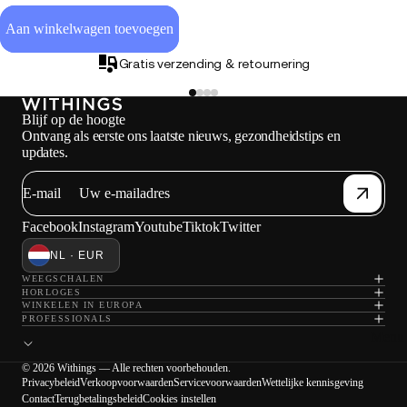
Aan winkelwagen toevoegen
Gratis verzending & retournering
Blijf op de hoogte
Ontvang als eerste ons laatste nieuws, gezondheidstips en
updates.
E-mail
Facebook
Instagram
Youtube
Tiktok
Twitter
NL · EUR
WEEGSCHALEN
HORLOGES
WINKELEN IN EUROPA
PROFESSIONALS
Menu 
© 2026 Withings — Alle rechten voorbehouden.
Privacybeleid
Verkoopvoorwaarden
Servicevoorwaarden
Wettelijke kennisgeving
Contact
Terugbetalingsbeleid
Cookies instellen