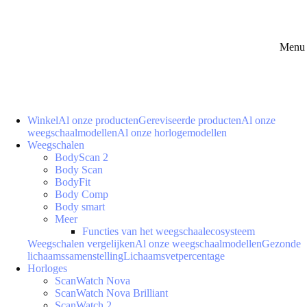
Menu 
Winkel
Al onze producten
Gereviseerde producten
Al onze
weegschaalmodellen
Al onze horlogemodellen
Weegschalen
BodyScan 2
Body Scan
BodyFit
Body Comp
Body smart
Meer
Functies van het weegschaalecosysteem
Weegschalen vergelijken
Al onze weegschaalmodellen
Gezonde
lichaamssamenstelling
Lichaamsvetpercentage
Horloges
ScanWatch Nova
ScanWatch Nova Brilliant
ScanWatch 2