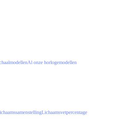
chaalmodellen
Al onze horlogemodellen
ichaamssamenstelling
Lichaamsvetpercentage