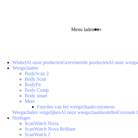
Menu laden
Winkel
Al onze producten
Gereviseerde producten
Al onze weegs
Weegschalen
BodyScan 2
Body Scan
BodyFit
Body Comp
Body smart
Meer
Functies van het weegschaalecosysteem
Weegschalen vergelijken
Al onze weegschaalmodellen
Gezonde l
Horloges
ScanWatch Nova
ScanWatch Nova Brilliant
ScanWatch 2