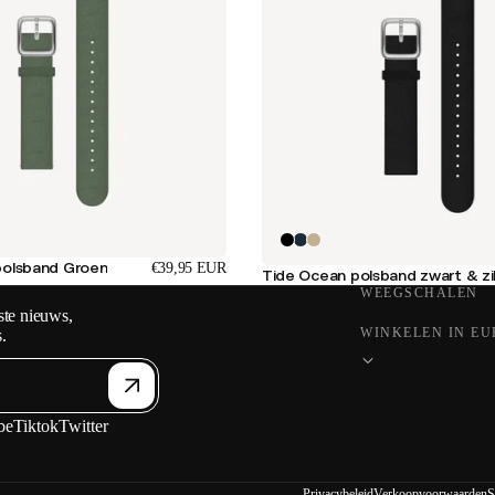
polsband Groen
€39,95 EUR
Tide Ocean polsband zwart & zi
WEEGSCHALEN
ste nieuws,
WINKELEN IN E
.
be
Tiktok
Twitter
Privacybeleid
Verkoopvoorwaarden
S