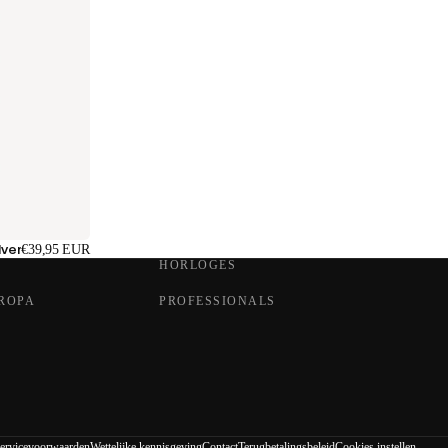
lver
€39,95 EUR
HORLOGES
UROPA
PROFESSIONALS
ervicevoorwaarden
Wettelijke kennisgeving
Contact
Terugbetalingsbeleid
Cookies instellen