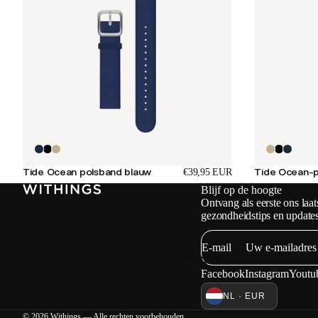
Tide Ocean polsband blauw
Tide Ocean-
€39,95 EUR
Blijf op de hoogte
Ontvang als eerste ons laat
gezondheidstips en updates
E-mail
Horloges
Facebook
Instagram
Youtu
NL · EUR
© 2026 Withings — Alle rechten voorbehouden.