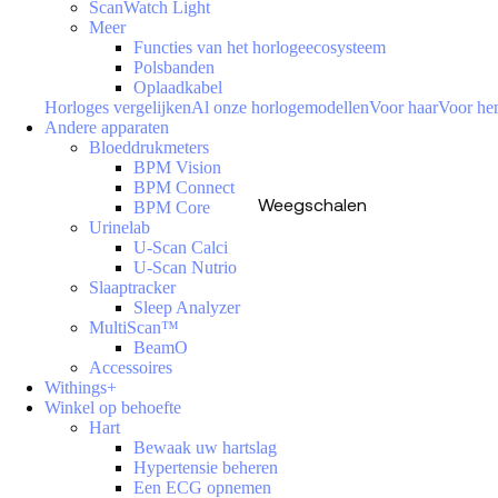
ScanWatch Light
Meer
Functies van het horlogeecosysteem
Polsbanden
Oplaadkabel
Horloges vergelijken
Al onze horlogemodellen
Voor haar
Voor h
Andere apparaten
Bloeddrukmeters
BPM Vision
BPM Connect
Weegschalen
BPM Core
Urinelab
U-Scan Calci
U-Scan Nutrio
Slaaptracker
Sleep Analyzer
MultiScan™
BeamO
Accessoires
Withings+
Winkel op behoefte
Hart
Bewaak uw hartslag
Hypertensie beheren
Een ECG opnemen