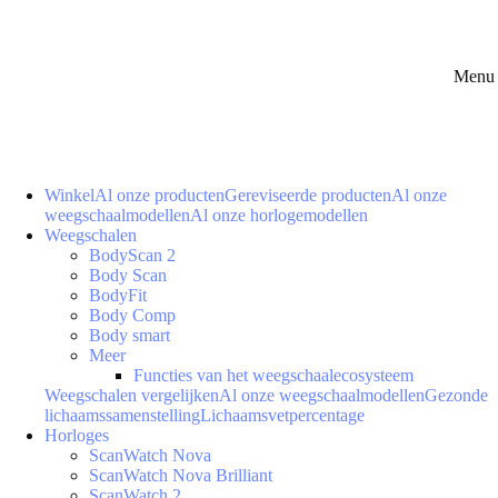
Menu 
Winkel
Al onze producten
Gereviseerde producten
Al onze
weegschaalmodellen
Al onze horlogemodellen
Weegschalen
BodyScan 2
Body Scan
BodyFit
Body Comp
Body smart
Meer
Functies van het weegschaalecosysteem
Weegschalen vergelijken
Al onze weegschaalmodellen
Gezonde
lichaamssamenstelling
Lichaamsvetpercentage
Horloges
ScanWatch Nova
ScanWatch Nova Brilliant
ScanWatch 2