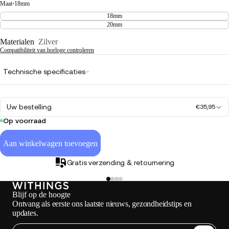
Maat
•
18mm
18mm
20mm
Materialen
Zilver
Compatibiliteit van horloge controleren
Technische specificaties
Uw bestelling
€35,95
Op voorraad
Aan winkelwagen toevoegen
Gratis verzending & retournering
Menu 
Blijf op de hoogte
Ontvang als eerste ons laatste nieuws, gezondheidstips en
updates.