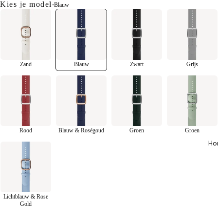
Kies je model
•
Blauw
Zand
Blauw
Zwart
Grijs
Rood
Blauw & Roségoud
Groen
Groen
Ho
Lichtblauw & Rose
Gold