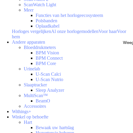
ScanWatch Light
Meer
Functies van het horlogeecosysteem
Polsbanden
Oplaadkabel
Horloges vergelijken
Al onze horlogemodellen
Voor haar
Voor
hem
Andere apparaten
Weeg
Bloeddrukmeters
BPM Vision
BPM Connect
BPM Core
Urinelab
U-Scan Calci
U-Scan Nutrio
Slaaptracker
Sleep Analyzer
MultiScan™
BeamO
Accessoires
Withings+
Winkel op behoefte
Hart
Bewaak uw hartslag
Hypertensie beheren