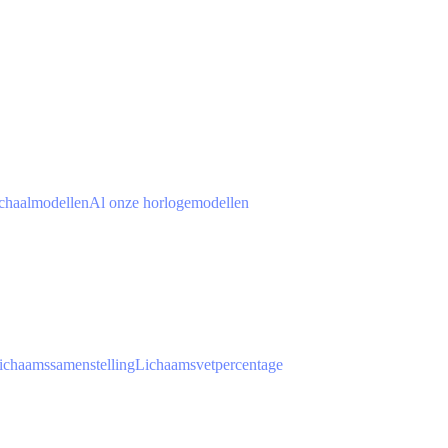
chaalmodellen
Al onze horlogemodellen
ichaamssamenstelling
Lichaamsvetpercentage