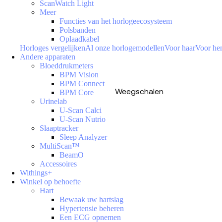
ScanWatch Light
Meer
Functies van het horlogeecosysteem
Polsbanden
Oplaadkabel
Horloges vergelijken
Al onze horlogemodellen
Voor haar
Voor h
Andere apparaten
Bloeddrukmeters
BPM Vision
BPM Connect
Weegschalen
BPM Core
Urinelab
U-Scan Calci
U-Scan Nutrio
Slaaptracker
Sleep Analyzer
MultiScan™
BeamO
Accessoires
Withings+
Winkel op behoefte
Hart
Bewaak uw hartslag
Hypertensie beheren
Een ECG opnemen