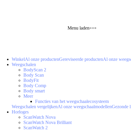
Menu laden
Winkel
Al onze producten
Gereviseerde producten
Al onze weegs
Weegschalen
BodyScan 2
Body Scan
BodyFit
Body Comp
Body smart
Meer
Functies van het weegschaalecosysteem
Weegschalen vergelijken
Al onze weegschaalmodellen
Gezonde l
Horloges
ScanWatch Nova
ScanWatch Nova Brilliant
ScanWatch 2