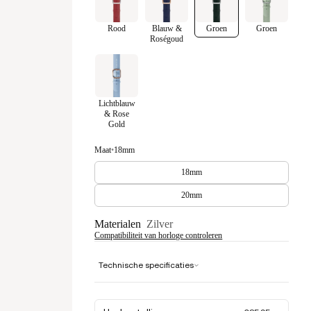
Rood
Blauw &
Groen
Groen
Roségoud
Lichtblauw
& Rose
Gold
Maat
•
18mm
18mm
20mm
Materialen
Zilver
Compatibiliteit van horloge controleren
Technische specificaties