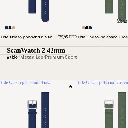
Menu 
Tide Ocean polsband blauw
Tide Ocean-polsband Gro
€39,95 EUR
ScanWatch 2 42mm
#tide®
Metaal
Leer
Premium Sport
Tide Ocean polsband blauw
Tide Ocean-polsband Groen