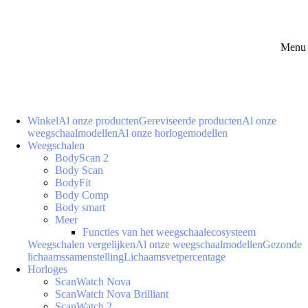
Menu 
Winkel
Al onze producten
Gereviseerde producten
Al onze
weegschaalmodellen
Al onze horlogemodellen
Weegschalen
BodyScan 2
Body Scan
BodyFit
Body Comp
Body smart
Meer
Functies van het weegschaalecosysteem
Weegschalen vergelijken
Al onze weegschaalmodellen
Gezonde
lichaamssamenstelling
Lichaamsvetpercentage
Horloges
ScanWatch Nova
ScanWatch Nova Brilliant
ScanWatch 2