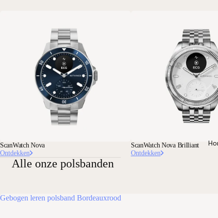
Ho
ScanWatch Nova
ScanWatch Nova Brilliant
Ontdekken
Ontdekken
Alle onze polsbanden
Gebogen leren polsband Bordeauxrood