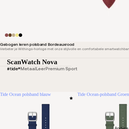
Gebogen leren polsband Bordeauxrood
Verbeter je Withings-horloge met onze stijlvolle en comfortabele smartwatchband
ScanWatch Nova
#tide®
Metaal
Leer
Premium Sport
Tide Ocean polsband blauw
Tide Ocean-polsband Groen
Andere