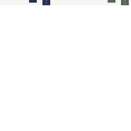
Tide Ocean polsband blauw
Tide Ocean-polsband Gro
€39,95 EUR
ScanWatch Light
#tide®
Metaal
Leer
Premium Sport
Tide Ocean polsband blauw
Tide Ocean-polsband Groen