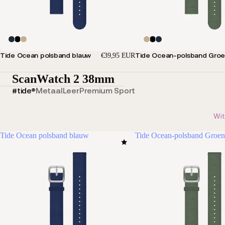
Tide Ocean polsband blauw
Tide Ocean-polsband Gro
€39,95 EUR
ScanWatch 2 38mm
#tide®
Metaal
Leer
Premium Sport
Wit
Tide Ocean polsband blauw
Tide Ocean-polsband Groen