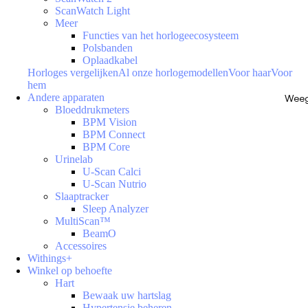
ScanWatch Light
Meer
Functies van het horlogeecosysteem
Polsbanden
Oplaadkabel
Horloges vergelijken
Al onze horlogemodellen
Voor haar
Voor
hem
Andere apparaten
Weeg
Bloeddrukmeters
BPM Vision
BPM Connect
BPM Core
Urinelab
U-Scan Calci
U-Scan Nutrio
Slaaptracker
Sleep Analyzer
MultiScan™
BeamO
Accessoires
Withings+
Winkel op behoefte
Hart
Bewaak uw hartslag
Hypertensie beheren