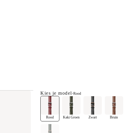
Kies je model
•
Rood
Rood
Kaki Groen
Zwart
Bruin