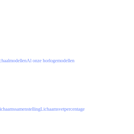
chaalmodellen
Al onze horlogemodellen
ichaamssamenstelling
Lichaamsvetpercentage