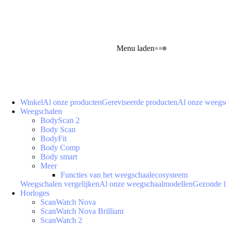
Menu laden
Winkel
Al onze producten
Gereviseerde producten
Al onze weegs
Weegschalen
BodyScan 2
Body Scan
BodyFit
Body Comp
Body smart
Meer
Functies van het weegschaalecosysteem
Weegschalen vergelijken
Al onze weegschaalmodellen
Gezonde l
Horloges
ScanWatch Nova
ScanWatch Nova Brilliant
ScanWatch 2