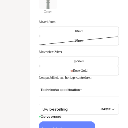
Groen
Maat
•
18mm
18mm
20mm
Materialen
•
Zilver
Zilver
Rose Gold
Compatibiliteit van horloge controleren
Technische specificaties
Uw bestelling
€49,95
Op voorraad