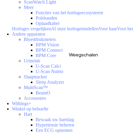
ScanWatch Light
Meer
Functies van het horlogeecosysteem
Polsbanden
Oplaadkabel
Horloges vergelijken
Al onze horlogemodellen
Voor haar
Voor h
Andere apparaten
Bloeddrukmeters
BPM Vision
BPM Connect
Weegschalen
BPM Core
Urinelab
U-Scan Calci
U-Scan Nutrio
Slaaptracker
Sleep Analyzer
MultiScan™
BeamO
Accessoires
Withings+
Winkel op behoefte
Hart
Bewaak uw hartslag
Hypertensie beheren
Een ECG opnemen