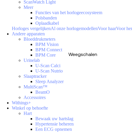
ScanWatch Light
Meer
Functies van het horlogeecosysteem
Polsbanden
Oplaadkabel
Horloges vergelijken
Al onze horlogemodellen
Voor haar
Voor h
Andere apparaten
Bloeddrukmeters
BPM Vision
BPM Connect
Weegschalen
BPM Core
Urinelab
U-Scan Calci
U-Scan Nutrio
Slaaptracker
Sleep Analyzer
MultiScan™
BeamO
Accessoires
Withings+
Winkel op behoefte
Hart
Bewaak uw hartslag
Hypertensie beheren
Een ECG opnemen