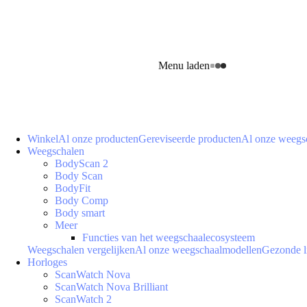
Menu laden
Winkel
Al onze producten
Gereviseerde producten
Al onze weegs
Weegschalen
BodyScan 2
Body Scan
BodyFit
Body Comp
Body smart
Meer
Functies van het weegschaalecosysteem
Weegschalen vergelijken
Al onze weegschaalmodellen
Gezonde l
Horloges
ScanWatch Nova
ScanWatch Nova Brilliant
ScanWatch 2