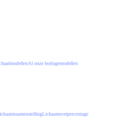
chaalmodellen
Al onze horlogemodellen
ichaamssamenstelling
Lichaamsvetpercentage