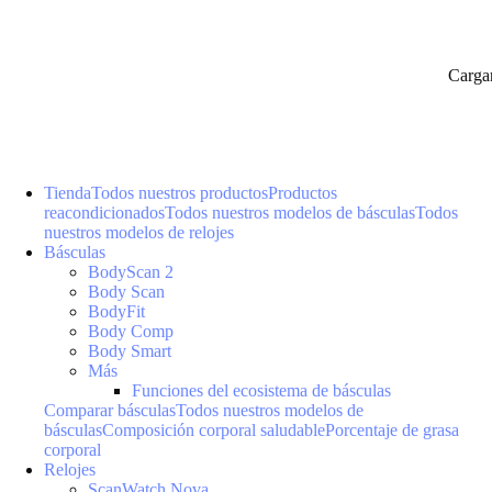
Carga
Tienda
Todos nuestros productos
Productos
reacondicionados
Todos nuestros modelos de básculas
Todos
nuestros modelos de relojes
Básculas
BodyScan 2
Body Scan
BodyFit
Body Comp
Body Smart
Más
Funciones del ecosistema de básculas
Comparar básculas
Todos nuestros modelos de
básculas
Composición corporal saludable
Porcentaje de grasa
corporal
Relojes
ScanWatch Nova