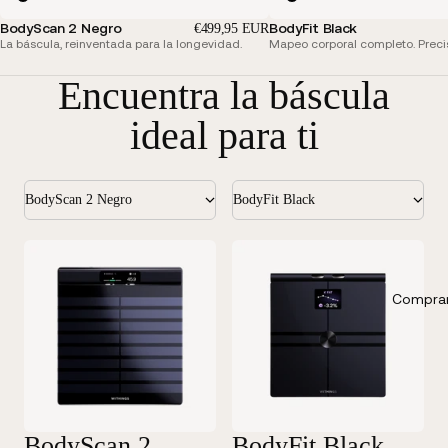
BodyScan 2 Negro
BodyFit Black
€499,95 EUR
La báscula, reinventada para la longevidad.
Mapeo corporal completo. Preci
Encuentra la báscula
ideal para ti
BodyScan 2 Negro
BodyFit Black
Comprar
BodyScan 2
BodyFit Black