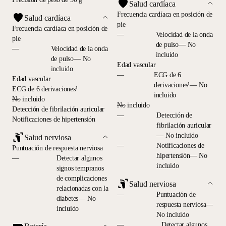
Salud cardíaca
Frecuencia cardíaca en posición de
Salud cardíaca
pie
Frecuencia cardíaca en posición de
—
Velocidad de la onda
pie
de pulso— No
—
Velocidad de la onda
incluido
de pulso— No
Edad vascular
incluido
—
ECG de 6
Edad vascular
derivaciones¹— No
ECG de 6 derivaciones¹
incluido
—
No incluido
—
No incluido
Detección de fibrilación auricular
—
Detección de
Notificaciones de hipertensión
fibrilación auricular
— No incluido
Salud nerviosa
—
Notificaciones de
Puntuación de respuesta nerviosa
hipertensión— No
—
Detectar algunos
incluido
signos tempranos
de complicaciones
Salud nerviosa
relacionadas con la
—
Puntuación de
diabetes— No
respuesta nerviosa—
incluido
No incluido
—
Detectar algunos