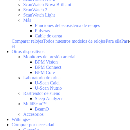
ScanWatch Nova Brilliant
ScanWatch 2
ScanWatch Light
Más
Funciones del ecosistema de relojes
Pulseras
Cable de carga
Comparar relojes
Todos nuestros modelos de relojes
Para ella
Para
él
Otros dispositivos
Monitores de presión arterial
BPM Vision
BPM Connect
BPM Core
Laboratorio de orina
U-Scan Calci
U-Scan Nutrio
Rastreador de sueño
Sleep Analyzer
MultiScan™
BeamO
Accesorios
Withings+
Comprar por necesidad
Corazón