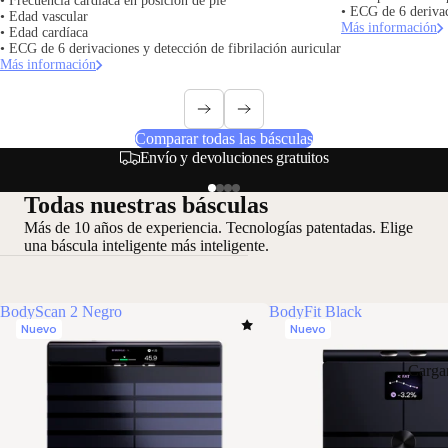
• Frecuencia cardíaca en posición de pie
• ECG de 6 deriva
• Edad vascular
Más información
• Edad cardíaca
• ECG de 6 derivaciones y detección de fibrilación auricular
Más información
Comparar todas las básculas
Opciones de pago seguras y flexibles
Todas nuestras básculas
Más de 10 años de experiencia. Tecnologías patentadas. Elige
una báscula inteligente más inteligente.
BodyScan 2 Negro
BodyFit Black
Nuevo
Nuevo
Carga