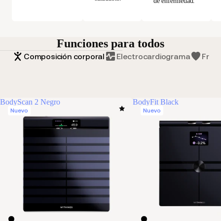
de enfermedad.
Funciones para todos
Composición corporal
Electrocardiograma
Frecu
BodyScan 2 Negro
BodyFit Black
Nuevo
Nuevo