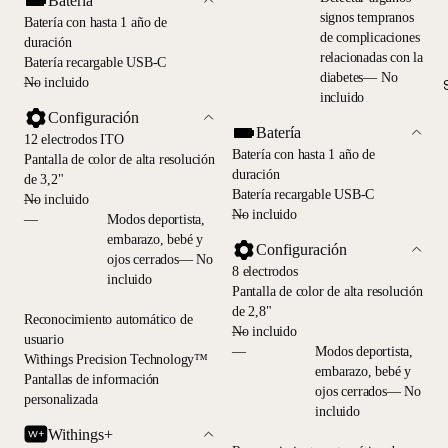
Batería
signos tempranos
Batería con hasta 1 año de
de complicaciones
duración
relacionadas con la
Batería recargable USB-C
diabetes— No
—
No incluido
incluido
Configuración
Batería
12 electrodos ITO
Batería con hasta 1 año de
Pantalla de color de alta resolución
duración
de 3,2"
Batería recargable USB-C
—
No incluido
—
No incluido
—
Modos deportista,
embarazo, bebé y
Configuración
ojos cerrados— No
8 electrodos
incluido
Pantalla de color de alta resolución
de 2,8"
Reconocimiento automático de
—
No incluido
usuario
—
Modos deportista,
Withings Precision Technology™
embarazo, bebé y
Pantallas de información
ojos cerrados— No
personalizada
incluido
Withings+