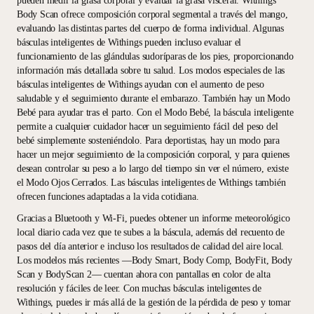
pueden medir la grasa corporal y evaluar la grasa visceral. Withings
Body Scan ofrece composición corporal segmental a través del mango,
evaluando las distintas partes del cuerpo de forma individual. Algunas
básculas inteligentes de Withings pueden incluso evaluar el
funcionamiento de las glándulas sudoríparas de los pies, proporcionando
información más detallada sobre tu salud. Los modos especiales de las
básculas inteligentes de Withings ayudan con el aumento de peso
saludable y el seguimiento durante el embarazo. También hay un Modo
Bebé para ayudar tras el parto. Con el Modo Bebé, la báscula inteligente
permite a cualquier cuidador hacer un seguimiento fácil del peso del
bebé simplemente sosteniéndolo. Para deportistas, hay un modo para
hacer un mejor seguimiento de la composición corporal, y para quienes
desean controlar su peso a lo largo del tiempo sin ver el número, existe
el Modo Ojos Cerrados. Las básculas inteligentes de Withings también
ofrecen funciones adaptadas a la vida cotidiana.
Gracias a Bluetooth y Wi-Fi, puedes obtener un informe meteorológico
local diario cada vez que te subes a la báscula, además del recuento de
pasos del día anterior e incluso los resultados de calidad del aire local.
Los modelos más recientes —Body Smart, Body Comp, BodyFit, Body
Scan y BodyScan 2— cuentan ahora con pantallas en color de alta
resolución y fáciles de leer. Con muchas básculas inteligentes de
Withings, puedes ir más allá de la gestión de la pérdida de peso y tomar