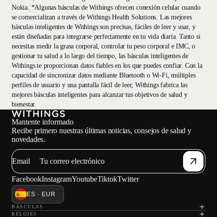
Nokia. *Algunas básculas de Withings ofrecen conexión celular cuando
se comercializan a través de Withings Health Solutions. Las mejores
básculas inteligentes de Withings son precisas, fáciles de leer y usar, y
están diseñadas para integrarse perfectamente en tu vida diaria. Tanto si
necesitas medir la grasa corporal, controlar tu peso corporal e IMC, o
gestionar tu salud a lo largo del tiempo, las básculas inteligentes de
Withings te proporcionan datos fiables en los que puedes confiar. Con la
capacidad de sincronizar datos mediante Bluetooth o Wi-Fi, múltiples
perfiles de usuario y una pantalla fácil de leer, Withings fabrica las
mejores básculas inteligentes para alcanzar tus objetivos de salud y
bienestar.
Mantente informado
Recibe primero nuestras últimas noticias, consejos de salud y
novedades.
Email
Facebook
Instagram
Youtube
Tiktok
Twitter
ES · EUR
BÁSCULAS
RELOJES