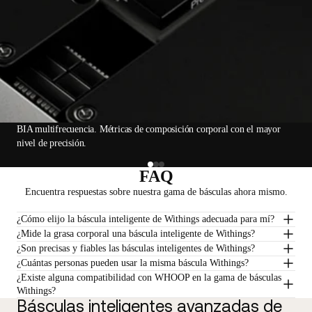
BIA multifrecuencia. Métricas de composición corporal con el mayor
nivel de precisión.
FAQ
Encuentra respuestas sobre nuestra gama de básculas ahora mismo.
¿Cómo elijo la báscula inteligente de Withings adecuada para mí?
¿Mide la grasa corporal una báscula inteligente de Withings?
¿Son precisas y fiables las básculas inteligentes de Withings?
¿Cuántas personas pueden usar la misma báscula Withings?
¿Existe alguna compatibilidad con WHOOP en la gama de básculas
Withings?
Básculas inteligentes avanzadas de