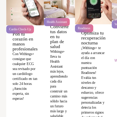
Health Assistant
W
Convierte
Readiness
Cardio Check-Up
tus datos
Optimiza tu
Pon tu
en tu
recuperación
corazón en
plan de
nocturna
manos
salud
¡Withings+ te
profesionales
Withings+
ayuda a arrancar
Con Withings+
lleva tu
el día con
consigue que
W
Health
nuestra
cualquier ECG
Assistant
puntuación
sea revisado por
más lejos,
Readiness!
un cardiólogo
aprendiendo
Evalúa tus
certificado en tan
cada día
niveles de
solo 24 horas.
para
descanso y
¡Atención
construir un
esfuerzo, ofrece
experta, sin
camino más
sugerencias
esperas!
sólido hacia
personalizadas y
un futuro
detecta los
más largo y
primeros signos
saludable.