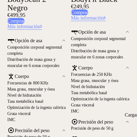
Negro
€249,95
Comprar
€499,95
Más información
Comprar
Más información
Opción de asa
Composición corporal segmental
Opción de asa
completa
Composición corporal segmental
Distribución de masa grasa y
completa
muscular en 6 zonas corporales
Distribución de masa grasa y
muscular en 6 zonas corporales
Cuerpo
Frecuencias de 250 KHz
Cuerpo
Masa grasa, muscular y ósea
Frecuencias de 800 KHz
Nivel de hidratación
Masa grasa, muscular y ósea
Tasa metabólica basal
Nivel de hidratación
Optimización de la ingesta calórica
Tasa metabólica basal
Grasa visceral
Optimización de la ingesta calórica
IMC
Grasa visceral
Carga
IMC
Precisión del peso
Precisión de peso de 50 g
Precisión del peso
Precisión de peso de 50 g