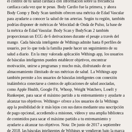
el control de tu salud cardíaca con información sobre la frecuencia
cardíaca cada vez que te pesas. Body Cardio fue la primera, y ahora
Body Comp y Body Scan también ofrecen una métrica de Edad Vascular
para ayudarte a conocer la salud de tus arterias. Según tu región, también
podrías disponer de métricas de Velocidad de Onda de Pulso, la base de
la métrica de Edad Vascular. Body Scan y BodyScan 2 también
proporcionan un ECG de 6 derivaciones durante el pesaje a través del
mango. Cada báscula inteligente de Withings admite hasta 8 perfiles de
usuario, por lo que toda la familia puede hacer un seguimiento de su
salud a diario. En la muy valorada aplicación Withings app, los usuarios
de básculas inteligentes pueden establecer objetivos, encontrar
motivación, unirse a programas y mucho más, disfrutando de un
almacenamiento ilimitado de sus métricas de salud. La Withings app
también permite a los usuarios de básculas inteligentes con conexión
inalámbrica conectarse a cientos de aplicaciones de salud asociadas,
como Apple Health, Google Fit, Whoop, Weight Watchers, LoseIt y
Runkeeper, para sacar el máximo partido a tu entrenamiento y ayudarte a
alcanzar tus objetivos. Withings+ ofrece a los usuarios de la Withings
app la posibilidad de ir más lejos con sus datos mediante una suscripción
de pago opcional, accediendo a misiones, vídeos y una amplia biblioteca
de contenidos para sacar el máximo partido a tu entrenamiento y
ayudarte a alcanzar tus objetivos. Nota: De junio de 2017 a septiembre
de 2018, las básculas inteligentes de Withings se vendieron bajo la marca