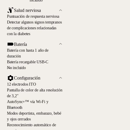
incluido
Salud nerviosa
Puntuación de respuesta nerviosa
Detectar algunos signos tempranos
de complicaciones relacionadas
con la diabetes
Batería
Batería con hasta 1 año de
duración
Batería recargable USB-C
—
No incluido
Configuración
12 electrodos ITO
Pantalla de color de alta resolución
de 3,2"
AutoSync+™ vía Wi-Fi y
Bluetooth
Modos deportista, embarazo, bebé
y ojos cerrados
Reconocimiento automático de