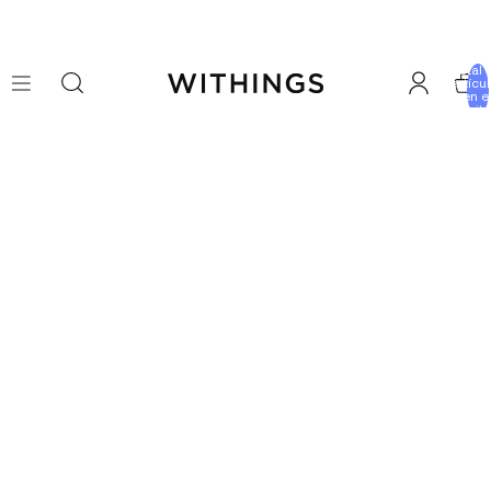
Total 
artícu
en e
carrito