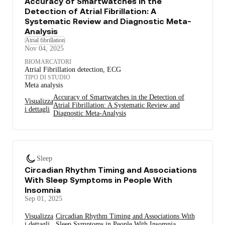
Accuracy of Smartwatches in the
Detection of Atrial Fibrillation: A
Systematic Review and Diagnostic Meta-
Analysis
Atrial fibrillation
Nov 04, 2025
BIOMARCATORI
Atrial Fibrillation detection, ECG
TIPO DI STUDIO
Meta analysis
Accuracy of Smartwatches in the Detection of
Visualizza
Atrial Fibrillation: A Systematic Review and
i dettagli
Diagnostic Meta-Analysis
Sleep
Circadian Rhythm Timing and Associations
With Sleep Symptoms in People With
Insomnia
Sep 01, 2025
Visualizza
Circadian Rhythm Timing and Associations With
i dettagli
Sleep Symptoms in People With Insomnia