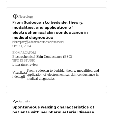
Neurology
From Sudoscan to bedside: theory,
modalities, and application of
electrochemical skin conductance in
medical diagnostics
Neuropathy
Sudomotor function
Sudoscan
Oct 23, 2024
BIOMARCATORI
Electrochemical Skin Conductance (ESC)
TIPO DI STUDIO
Litterature review
From Sudoscan to bedside: theory, modalities, and
Visualizza
application of electrochemical skin conductance in
i dettagli
medical diagnostics
Activity
Spontaneous walking characteristics of
patients with peripheral arterial disease