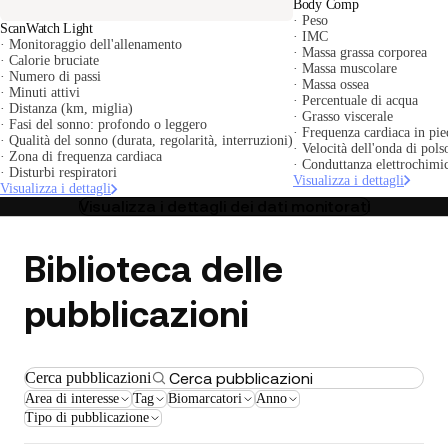
Body Comp
· Peso
ScanWatch Light
· IMC
· Monitoraggio dell'allenamento
· Massa grassa corporea
· Calorie bruciate
· Massa muscolare
· Numero di passi
· Massa ossea
· Minuti attivi
· Percentuale di acqua
· Distanza (km, miglia)
· Grasso viscerale
· Fasi del sonno: profondo o leggero
· Frequenza cardiaca in pie
· Qualità del sonno (durata, regolarità, interruzioni)
· Velocità dell'onda di pols
· Zona di frequenza cardiaca
· Conduttanza elettrochimic
· Disturbi respiratori
Visualizza i dettagli
Visualizza i dettagli
Visualizza i dettagli dei dati monitorati
Biblioteca delle
pubblicazioni
Cerca pubblicazioni
Area di interesse
Tag
Biomarcatori
Anno
Tipo di pubblicazione