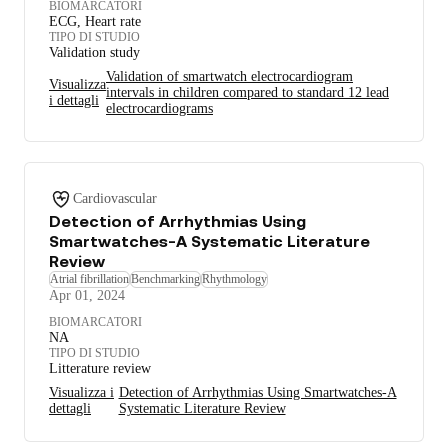
BIOMARCATORI
ECG, Heart rate
TIPO DI STUDIO
Validation study
Validation of smartwatch electrocardiogram
Visualizza
intervals in children compared to standard 12 lead
i dettagli
electrocardiograms
Cardiovascular
Detection of Arrhythmias Using
Smartwatches-A Systematic Literature
Review
Atrial fibrillation
Benchmarking
Rhythmology
Apr 01, 2024
BIOMARCATORI
NA
TIPO DI STUDIO
Litterature review
Visualizza i
Detection of Arrhythmias Using Smartwatches-A
dettagli
Systematic Literature Review