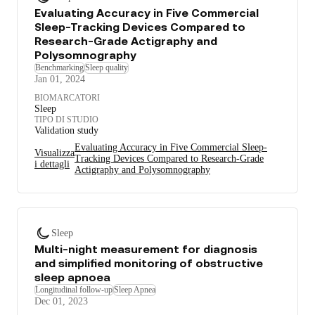
Evaluating Accuracy in Five Commercial
Sleep-Tracking Devices Compared to
Research-Grade Actigraphy and
Polysomnography
Benchmarking
Sleep quality
Jan 01, 2024
BIOMARCATORI
Sleep
TIPO DI STUDIO
Validation study
Evaluating Accuracy in Five Commercial Sleep-
Visualizza
Tracking Devices Compared to Research-Grade
i dettagli
Actigraphy and Polysomnography
Sleep
Multi-night measurement for diagnosis
and simplified monitoring of obstructive
sleep apnoea
Longitudinal follow-up
Sleep Apnea
Dec 01, 2023