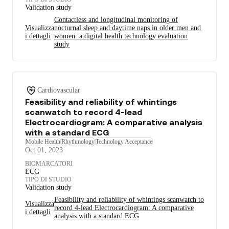
Validation study
Contactless and longitudinal monitoring of
Visualizza
nocturnal sleep and daytime naps in older men and
i dettagli
women: a digital health technology evaluation
study
Cardiovascular
Feasibility and reliability of whintings
scanwatch to record 4-lead
Electrocardiogram: A comparative analysis
with a standard ECG
Mobile Health
Rhythmology
Technology Acceptance
Oct 01, 2023
BIOMARCATORI
ECG
TIPO DI STUDIO
Validation study
Feasibility and reliability of whintings scanwatch to
Visualizza
record 4-lead Electrocardiogram: A comparative
i dettagli
analysis with a standard ECG