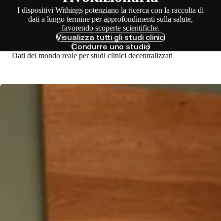
I dispositivi Withings potenziano la ricerca con la raccolta di
dati a lungo termine per approfondimenti sulla salute,
favorendo scoperte scientifiche.
Visualizza tutti gli studi clinici
Condurre uno studio
Dati del mondo reale per studi clinici decentralizzati