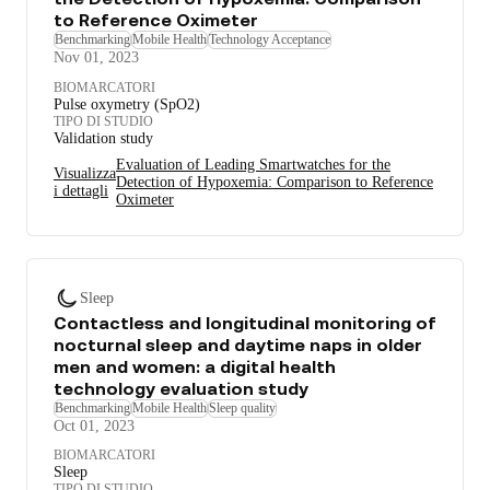
to Reference Oximeter
Benchmarking
Mobile Health
Technology Acceptance
Nov 01, 2023
BIOMARCATORI
Pulse oxymetry (SpO2)
TIPO DI STUDIO
Validation study
Evaluation of Leading Smartwatches for the
Visualizza
Detection of Hypoxemia: Comparison to Reference
i dettagli
Oximeter
Sleep
Contactless and longitudinal monitoring of
nocturnal sleep and daytime naps in older
men and women: a digital health
technology evaluation study
Benchmarking
Mobile Health
Sleep quality
Oct 01, 2023
BIOMARCATORI
Sleep
TIPO DI STUDIO