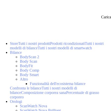
Caric
Store
Tutti i nostri prodotti
Prodotti ricondizionati
Tutti i nostri
modelli di bilance
Tutti i nostri modelli di smartwatch
Bilance
BodyScan 2
Body Scan
BodyFit
Body Comp
Body Smart
Altro
Funzionalità dell'ecosistema bilance
Confronta le bilance
Tutti i nostri modelli di
bilance
Composizione corporea sana
Percentuale di grasso
corporeo
Orologi
ScanWatch Nova
ScanWatch Nova Brilliant