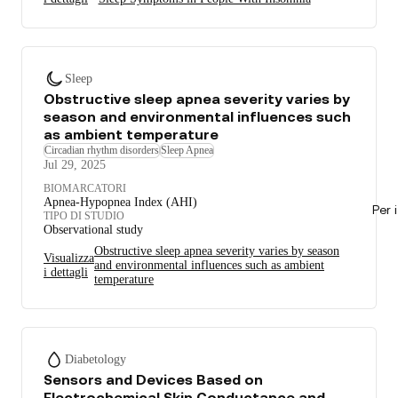
Sleep
Obstructive sleep apnea severity varies by
season and environmental influences such
as ambient temperature
Circadian rhythm disorders
Sleep Apnea
Jul 29, 2025
BIOMARCATORI
Apnea-Hypopnea Index (AHI)
Per 
TIPO DI STUDIO
Observational study
Obstructive sleep apnea severity varies by season
Visualizza
and environmental influences such as ambient
i dettagli
temperature
Diabetology
Sensors and Devices Based on
Electrochemical Skin Conductance and