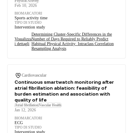
Physical Activity
Feb 10, 2026
BIOMARCATORI
Sports activity time
TIPO DI STUDIO
Intervention study
Determining Cluster-Specific Differences in the
Visualizza
Number of Days Required to Reliably Predict
i dettagli
Habitual Physical Activity: Intraclass Correlation
Resampling Analysis
Cardiovascular
Continuous smartwatch monitoring after
atrial fibrillation ablation: feasibility of
burden estimation and association with
quality of life
Atrial fibrillation
Vascular Health
Jan 12, 2026
BIOMARCATORI
ECG
TIPO DI STUDIO
Intervention study