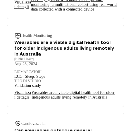
Visualizza
monitoring: a multinational cohort using real-world
i dettagli
data collected with a connected device
Health Monitoring
Wearables are a viable digital health tool
for older Indigenous adults living remotely
in Australia
Public Health
Aug 28, 2024
BIOMARCATORI
ECG, Sleep, Steps
TIPO DI STUDIO
Validation study
Visualizza
Wearables are a viable digital health tool for older
i dettagli
Indigenous adults living remotely in Australia
Cardiovascular
Can wearables outscore general