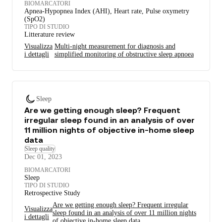
BIOMARCATORI
Apnea-Hypopnea Index (AHI), Heart rate, Pulse oxymetry
(SpO2)
TIPO DI STUDIO
Litterature review
Visualizza
Multi-night measurement for diagnosis and
i dettagli
simplified monitoring of obstructive sleep apnoea
Sleep
Are we getting enough sleep? Frequent
irregular sleep found in an analysis of over
11 million nights of objective in-home sleep
data
Sleep quality
Dec 01, 2023
BIOMARCATORI
Sleep
TIPO DI STUDIO
Retrospective Study
Are we getting enough sleep? Frequent irregular
Visualizza
sleep found in an analysis of over 11 million nights
i dettagli
of objective in-home sleep data