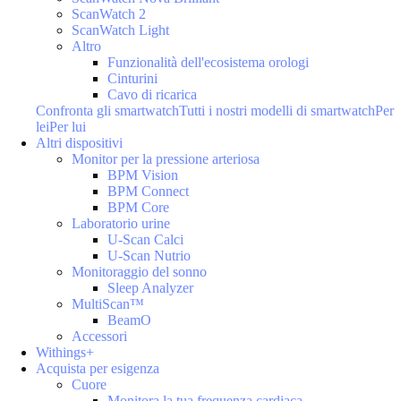
ScanWatch 2
ScanWatch Light
Altro
Funzionalità dell'ecosistema orologi
Cinturini
Cavo di ricarica
Confronta gli smartwatch
Tutti i nostri modelli di smartwatch
Per
lei
Per lui
Altri dispositivi
Monitor per la pressione arteriosa
BPM Vision
BPM Connect
BPM Core
Laboratorio urine
U-Scan Calci
U-Scan Nutrio
Monitoraggio del sonno
Sleep Analyzer
MultiScan™
BeamO
Accessori
Withings+
Acquista per esigenza
Cuore
Monitora la tua frequenza cardiaca