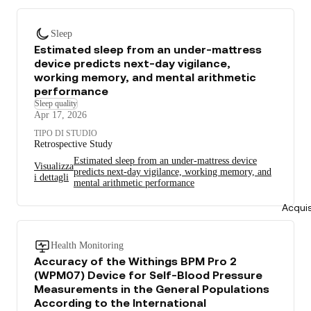
Sleep
Estimated sleep from an under-mattress
device predicts next-day vigilance,
working memory, and mental arithmetic
performance
Sleep quality
Apr 17, 2026
TIPO DI STUDIO
Retrospective Study
Estimated sleep from an under-mattress device
Visualizza
predicts next-day vigilance, working memory, and
i dettagli
mental arithmetic performance
Acquis
Health Monitoring
Accuracy of the Withings BPM Pro 2
(WPM07) Device for Self-Blood Pressure
Measurements in the General Populations
According to the International