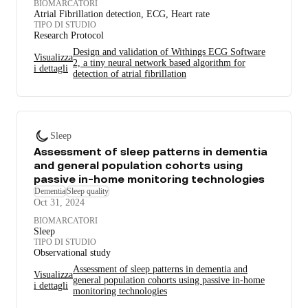
BIOMARCATORI
Atrial Fibrillation detection, ECG, Heart rate
TIPO DI STUDIO
Research Protocol
Design and validation of Withings ECG Software
Visualizza
2, a tiny neural network based algorithm for
i dettagli
detection of atrial fibrillation
Sleep
Assessment of sleep patterns in dementia
and general population cohorts using
passive in-home monitoring technologies
Dementia
Sleep quality
Oct 31, 2024
BIOMARCATORI
Sleep
TIPO DI STUDIO
Observational study
Assessment of sleep patterns in dementia and
Visualizza
general population cohorts using passive in-home
i dettagli
monitoring technologies