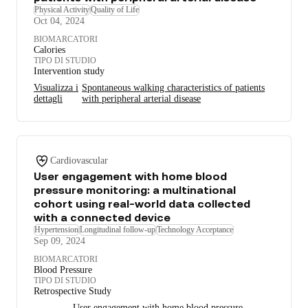
Physical Activity
Quality of Life
Oct 04, 2024
BIOMARCATORI
Calories
TIPO DI STUDIO
Intervention study
Visualizza i
Spontaneous walking characteristics of patients
dettagli
with peripheral arterial disease
Cardiovascular
User engagement with home blood
pressure monitoring: a multinational
cohort using real-world data collected
with a connected device
Hypertension
Longitudinal follow-up
Technology Acceptance
Sep 09, 2024
BIOMARCATORI
Blood Pressure
TIPO DI STUDIO
Retrospective Study
User engagement with home blood pressure