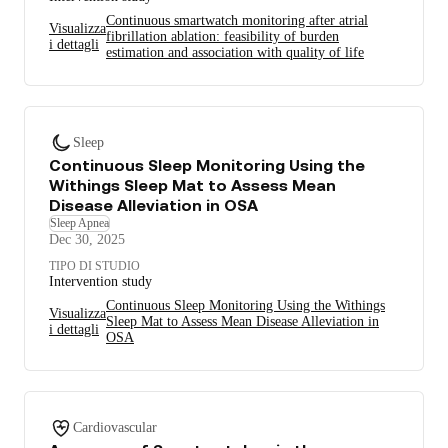
Continuous smartwatch monitoring after atrial
Visualizza
fibrillation ablation: feasibility of burden
i dettagli
estimation and association with quality of life
Sleep
Continuous Sleep Monitoring Using the
Withings Sleep Mat to Assess Mean
Disease Alleviation in OSA
Sleep Apnea
Dec 30, 2025
TIPO DI STUDIO
Intervention study
Continuous Sleep Monitoring Using the Withings
Visualizza
Sleep Mat to Assess Mean Disease Alleviation in
i dettagli
OSA
Cardiovascular