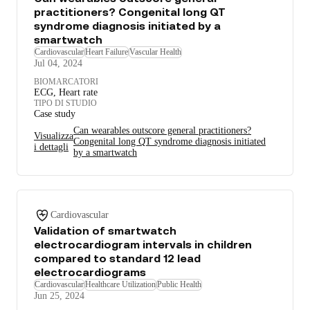
practitioners? Congenital long QT
syndrome diagnosis initiated by a
smartwatch
Cardiovascular
Heart Failure
Vascular Health
Jul 04, 2024
BIOMARCATORI
ECG, Heart rate
TIPO DI STUDIO
Case study
Can wearables outscore general practitioners?
Visualizza
Congenital long QT syndrome diagnosis initiated
i dettagli
by a smartwatch
Cardiovascular
Validation of smartwatch
electrocardiogram intervals in children
compared to standard 12 lead
electrocardiograms
Cardiovascular
Healthcare Utilization
Public Health
Jun 25, 2024