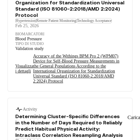
Organization for Standardization Universal
Standard (ISO 81060-2:2018/AMD 2:2024)
Protocol
Hypertension
Remote Patient Monitoring
Technology Acceptance
Feb 25, 2026
BIOMARCATORI
Blood Pressure
TIPO DI STUDIO
Validation study
Accuracy of the Withings BPM Pro 2 (WPM07)
Device for Self-Blood Pressure Measurements in
Visualizza
the General Populations According to the
i dettagli
International Organization for Standardization
Universal Standard (ISO 81060-2:2018/AMD
2:2024) Protocol
Activity
Determining Cluster-Specific Differences
Caric
in the Number of Days Required to Reliably
Predict Habitual Physical Activity:
Intraclass Correlation Resampling Analysis