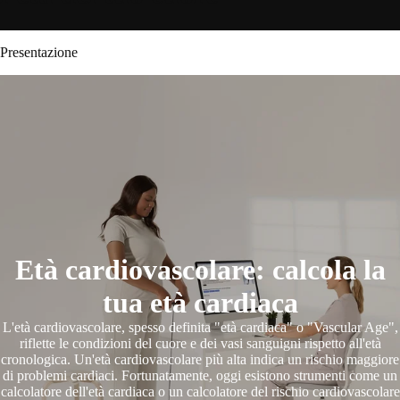
Presentazione
Età cardiovascolare: calcola la
tua età cardiaca
L'età cardiovascolare, spesso definita "età cardiaca" o "Vascular Age",
riflette le condizioni del cuore e dei vasi sanguigni rispetto all'età
cronologica. Un'età cardiovascolare più alta indica un rischio maggiore
di problemi cardiaci. Fortunatamente, oggi esistono strumenti come un
calcolatore dell'età cardiaca o un calcolatore del rischio cardiovascolare