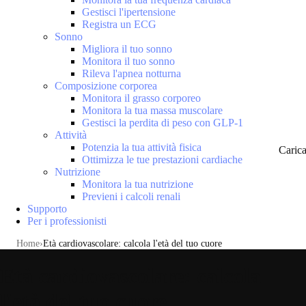
Gestisci l'ipertensione
Registra un ECG
Sonno
Migliora il tuo sonno
Monitora il tuo sonno
Rileva l'apnea notturna
Composizione corporea
Monitora il grasso corporeo
Monitora la tua massa muscolare
Gestisci la perdita di peso con GLP-1
Attività
Potenzia la tua attività fisica
Caric
Ottimizza le tue prestazioni cardiache
Nutrizione
Monitora la tua nutrizione
Previeni i calcoli renali
Supporto
Per i professionisti
Home
Età cardiovascolare: calcola l'età del tuo cuore
Età cardiovascolare: calcola
l'età del tuo cuore