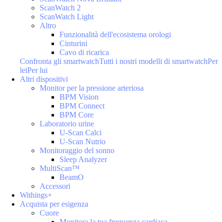
ScanWatch 2
ScanWatch Light
Altro
Funzionalità dell'ecosistema orologi
Cinturini
Cavo di ricarica
Confronta gli smartwatch
Tutti i nostri modelli di smartwatch
Per
lei
Per lui
Altri dispositivi
Monitor per la pressione arteriosa
BPM Vision
BPM Connect
BPM Core
Laboratorio urine
U-Scan Calci
U-Scan Nutrio
Monitoraggio del sonno
Sleep Analyzer
MultiScan™
BeamO
Accessori
Withings+
Acquista per esigenza
Cuore
Monitora la tua frequenza cardiaca