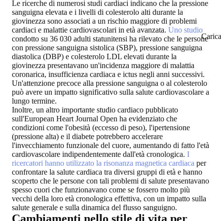
Le ricerche di numerosi studi cardiaci indicano che la pressione
sanguigna elevata e i livelli di colesterolo alti durante la
giovinezza sono associati a un rischio maggiore di problemi
cardiaci e malattie cardiovascolari in età avanzata.
Uno studio
Caric
condotto su 36 030 adulti statunitensi ha rilevato che le persone
con pressione sanguigna sistolica (SBP), pressione sanguigna
diastolica (DBP) e colesterolo LDL elevati durante la
giovinezza presentavano un'incidenza maggiore di malattia
coronarica, insufficienza cardiaca e ictus negli anni successivi.
Un'attenzione precoce alla pressione sanguigna o al colesterolo
può avere un impatto significativo sulla salute cardiovascolare a
lungo termine.
Inoltre, un altro importante studio cardiaco pubblicato
sull'European Heart Journal Open ha evidenziato che
condizioni come l'obesità (eccesso di peso), l'ipertensione
(pressione alta) e il diabete potrebbero accelerare
l'invecchiamento funzionale del cuore, aumentando di fatto l'età
cardiovascolare indipendentemente dall'età cronologica.
I
ricercatori hanno utilizzato la risonanza magnetica cardiaca
per
confrontare la salute cardiaca tra diversi gruppi di età e hanno
scoperto che le persone con tali problemi di salute presentavano
spesso cuori che funzionavano come se fossero molto più
vecchi della loro età cronologica effettiva, con un impatto sulla
salute generale e sulla dinamica del flusso sanguigno.
Cambiamenti nello stile di vita per