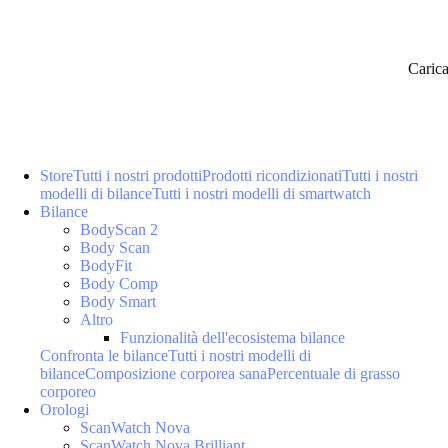
Caric
Store
Tutti i nostri prodotti
Prodotti ricondizionati
Tutti i nostri
modelli di bilance
Tutti i nostri modelli di smartwatch
Bilance
BodyScan 2
Body Scan
BodyFit
Body Comp
Body Smart
Altro
Funzionalità dell'ecosistema bilance
Confronta le bilance
Tutti i nostri modelli di
bilance
Composizione corporea sana
Percentuale di grasso
corporeo
Orologi
ScanWatch Nova
ScanWatch Nova Brilliant