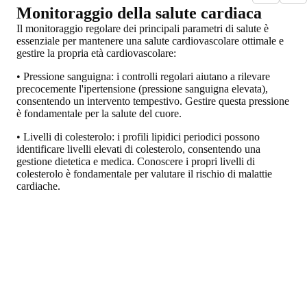
Monitoraggio della salute cardiaca
Il monitoraggio regolare dei principali parametri di salute è
essenziale per mantenere una salute cardiovascolare ottimale e
gestire la propria età cardiovascolare:
• Pressione sanguigna: i controlli regolari aiutano a rilevare
precocemente l'ipertensione (pressione sanguigna elevata),
consentendo un intervento tempestivo. Gestire questa pressione
è fondamentale per la salute del cuore.
• Livelli di colesterolo: i profili lipidici periodici possono
identificare livelli elevati di colesterolo, consentendo una
gestione dietetica e medica. Conoscere i propri livelli di
colesterolo è fondamentale per valutare il rischio di malattie
cardiache.
• Frequenza cardiaca: il monitoraggio della frequenza cardiaca
a riposo può fornire informazioni sulla forma cardiovascolare e
rilevare potenziali problemi cardiaci.
• Peso: tenere traccia del peso corporeo aiuta a gestire i rischi
cardiaci legati all'obesità e a mantenere un'età cardiovascolare
sana.
• Flusso sanguigno: pur non essendo facilmente misurabile a