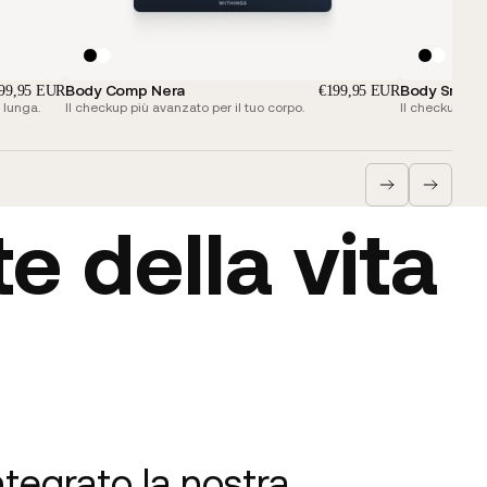
Body Comp Nera
Body Smart 
99,95 EUR
€199,95 EUR
 lunga.
Il checkup più avanzato per il tuo corpo.
Il checkup effi
e della vita
tegrato la nostra