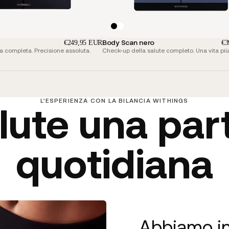
Body Scan nero
€249,95 EUR
€3
 completa. Precisione assoluta.
Check-up della salute completo. Una vita più
L'ESPERIENZA CON LA BILANCIA WITHINGS
alute una part
quotidiana
Abbiamo in