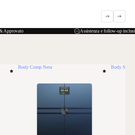
i & Approvato
Assistenza e follow-up inclusi
Body Comp Nera
Body Smart