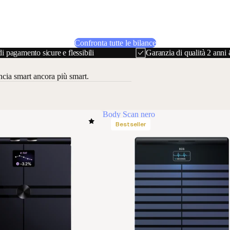
Confronta tutte le bilance
i pagamento sicure e flessibili
Garanzia di qualità 2 ann
ncia smart ancora più smart.
Body Scan nero
Bestseller