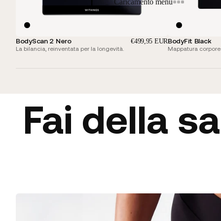
Caricamento menu
BodyScan 2 Nero
BodyFit Black
€499,95 EUR
La bilancia, reinventata per la longevità.
Mappatura corporea
Fai della s