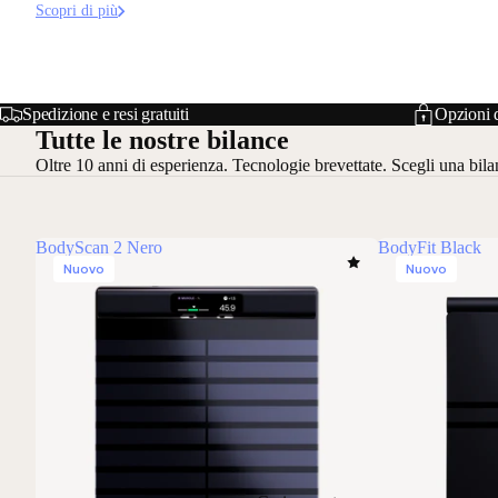
Scopri di più
Spedizione e resi gratuiti
Opzioni d
Tutte le nostre bilance
Oltre 10 anni di esperienza. Tecnologie brevettate. Scegli una bila
BodyScan 2 Nero
BodyFit Black
Nuovo
Nuovo