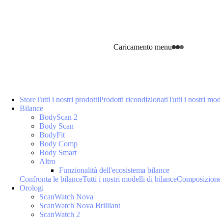
Caricamento menu
Store
Tutti i nostri prodotti
Prodotti ricondizionati
Tutti i nostri mod
Bilance
BodyScan 2
Body Scan
BodyFit
Body Comp
Body Smart
Altro
Funzionalità dell'ecosistema bilance
Confronta le bilance
Tutti i nostri modelli di bilance
Composizione
Orologi
ScanWatch Nova
ScanWatch Nova Brilliant
ScanWatch 2