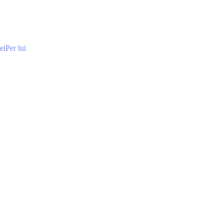
ei
Per lui