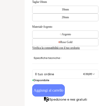
Taglia
•
18mm
18mm
20mm
Materiali
•
Argento
Argento
Rose Gold
Verifica la compatibilità con il tuo orologio
Specifiche tecniche
Il tuo ordine
€39,95
Disponibile
Aggiungi al carrello
Spedizione e resi gratuiti