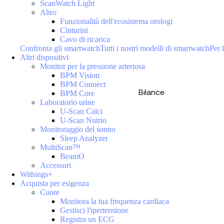
ScanWatch Light
Altro
Funzionalità dell'ecosistema orologi
Cinturini
Cavo di ricarica
Confronta gli smartwatch
Tutti i nostri modelli di smartwatch
Per l
Altri dispositivi
Monitor per la pressione arteriosa
BPM Vision
BPM Connect
Bilance
BPM Core
Laboratorio urine
U-Scan Calci
U-Scan Nutrio
Monitoraggio del sonno
Sleep Analyzer
MultiScan™
BeamO
Accessori
Withings+
Acquista per esigenza
Cuore
Monitora la tua frequenza cardiaca
Gestisci l'ipertensione
Registra un ECG