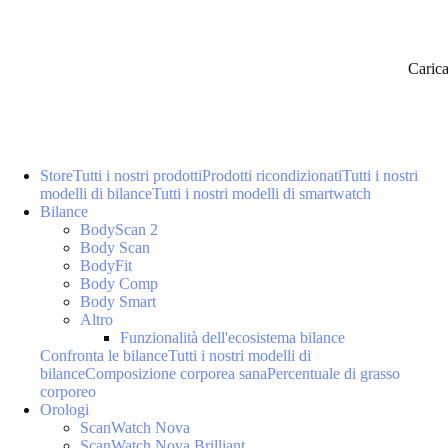
Caric
Store
Tutti i nostri prodotti
Prodotti ricondizionati
Tutti i nostri
modelli di bilance
Tutti i nostri modelli di smartwatch
Bilance
BodyScan 2
Body Scan
BodyFit
Body Comp
Body Smart
Altro
Funzionalità dell'ecosistema bilance
Confronta le bilance
Tutti i nostri modelli di
bilance
Composizione corporea sana
Percentuale di grasso
corporeo
Orologi
ScanWatch Nova
ScanWatch Nova Brilliant