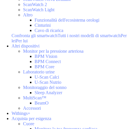
ScanWatch 2
ScanWatch Light
Altro
Funzionalità dell'ecosistema orologi
Cinturini
Cavo di ricarica
Confronta gli smartwatch
Tutti i nostri modelli di smartwatch
Per
lei
Per lui
Altri dispositivi
Monitor per la pressione arteriosa
BPM Vision
BPM Connect
BPM Core
Laboratorio urine
U-Scan Calci
U-Scan Nutrio
Monitoraggio del sonno
Sleep Analyzer
MultiScan™
BeamO
Accessori
Withings+
Acquista per esigenza
Cuore
Monitora la tua frequenza cardiaca