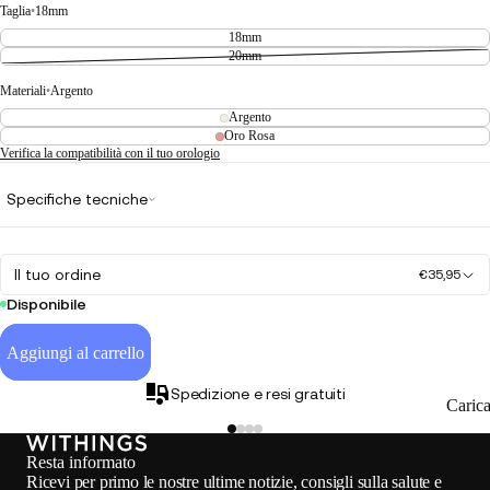
Taglia
•
18mm
18mm
20mm
Materiali
•
Argento
Argento
Oro Rosa
Verifica la compatibilità con il tuo orologio
Specifiche tecniche
Il tuo ordine
€35,95
Disponibile
Aggiungi al carrello
Spedizione e resi gratuiti
Caric
Resta informato
Ricevi per primo le nostre ultime notizie, consigli sulla salute e