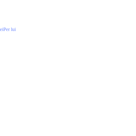
ei
Per lui