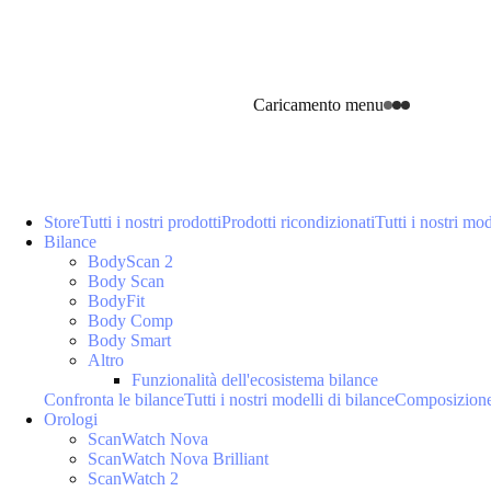
Caricamento menu
Store
Tutti i nostri prodotti
Prodotti ricondizionati
Tutti i nostri mod
Bilance
BodyScan 2
Body Scan
BodyFit
Body Comp
Body Smart
Altro
Funzionalità dell'ecosistema bilance
Confronta le bilance
Tutti i nostri modelli di bilance
Composizione
Orologi
ScanWatch Nova
ScanWatch Nova Brilliant
ScanWatch 2