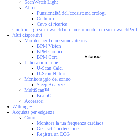
ScanWatch Light
Altro
Funzionalità dell'ecosistema orologi
Cinturini
Cavo di ricarica
Confronta gli smartwatch
Tutti i nostri modelli di smartwatch
Per l
Altri dispositivi
Monitor per la pressione arteriosa
BPM Vision
BPM Connect
Bilance
BPM Core
Laboratorio urine
U-Scan Calci
U-Scan Nutrio
Monitoraggio del sonno
Sleep Analyzer
MultiScan™
BeamO
Accessori
Withings+
Acquista per esigenza
Cuore
Monitora la tua frequenza cardiaca
Gestisci l'ipertensione
Registra un ECG