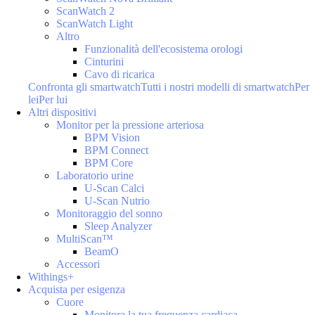
ScanWatch 2
ScanWatch Light
Altro
Funzionalità dell'ecosistema orologi
Cinturini
Cavo di ricarica
Confronta gli smartwatch
Tutti i nostri modelli di smartwatch
Per
lei
Per lui
Altri dispositivi
Monitor per la pressione arteriosa
BPM Vision
BPM Connect
BPM Core
Laboratorio urine
U-Scan Calci
U-Scan Nutrio
Monitoraggio del sonno
Sleep Analyzer
MultiScan™
BeamO
Accessori
Withings+
Acquista per esigenza
Cuore
Monitora la tua frequenza cardiaca