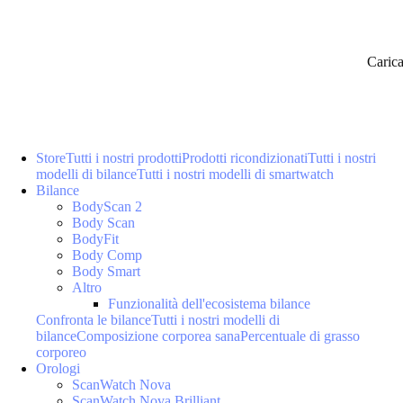
Caric
Store
Tutti i nostri prodotti
Prodotti ricondizionati
Tutti i nostri
modelli di bilance
Tutti i nostri modelli di smartwatch
Bilance
BodyScan 2
Body Scan
BodyFit
Body Comp
Body Smart
Altro
Funzionalità dell'ecosistema bilance
Confronta le bilance
Tutti i nostri modelli di
bilance
Composizione corporea sana
Percentuale di grasso
corporeo
Orologi
ScanWatch Nova
ScanWatch Nova Brilliant