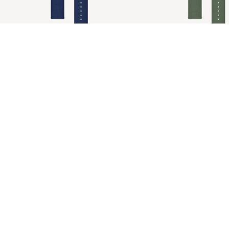
Cinturino Tide Ocean Blu
Cinturino Tide Ocean Verd
€39,95 EUR
ScanWatch Light
#tide®
Metallo
Pelle
Premium Sport
Cinturino Tide Ocean Blu
Cinturino Tide Ocean Verde