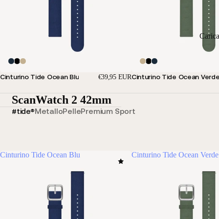
Caric
Cinturino Tide Ocean Blu
Cinturino Tide Ocean Verd
€39,95 EUR
ScanWatch 2 42mm
#tide®
Metallo
Pelle
Premium Sport
Cinturino Tide Ocean Blu
Cinturino Tide Ocean Verde