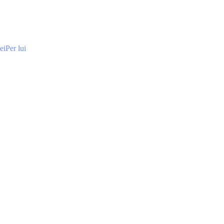
ei
Per lui