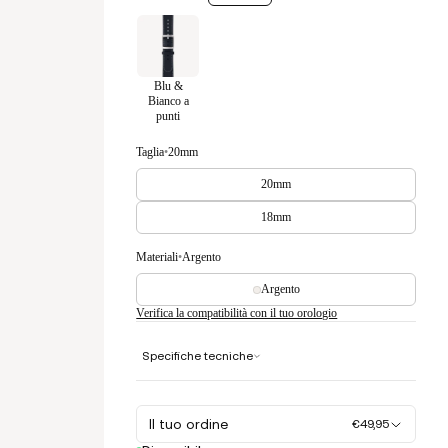
Blu &
Bianco a
punti
Taglia
•
20mm
20mm
18mm
Materiali
•
Argento
Argento
Verifica la compatibilità con il tuo orologio
Specifiche tecniche
Il tuo ordine
€49,95