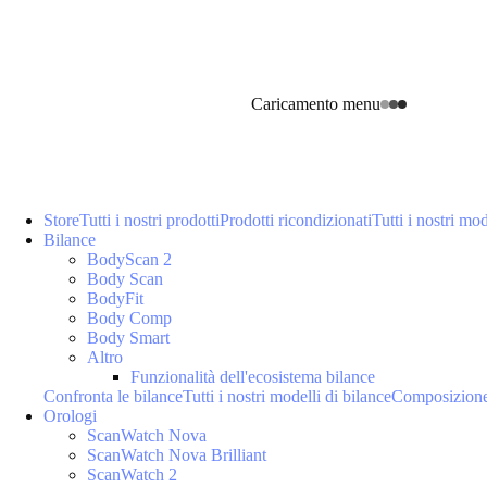
Caricamento menu
Store
Tutti i nostri prodotti
Prodotti ricondizionati
Tutti i nostri mod
Bilance
BodyScan 2
Body Scan
BodyFit
Body Comp
Body Smart
Altro
Funzionalità dell'ecosistema bilance
Confronta le bilance
Tutti i nostri modelli di bilance
Composizione
Orologi
ScanWatch Nova
ScanWatch Nova Brilliant
ScanWatch 2