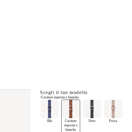
Scegli il tuo modello
•
Cuciture marroni e bianche
Blu
Cuciture
Nero
Pesca
marroni e
bianche