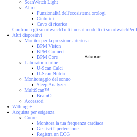
ScanWatch Light
Altro
Funzionalità dell'ecosistema orologi
Cinturini
Cavo di ricarica
Confronta gli smartwatch
Tutti i nostri modelli di smartwatch
Per l
Altri dispositivi
Monitor per la pressione arteriosa
BPM Vision
BPM Connect
Bilance
BPM Core
Laboratorio urine
U-Scan Calci
U-Scan Nutrio
Monitoraggio del sonno
Sleep Analyzer
MultiScan™
BeamO
Accessori
Withings+
Acquista per esigenza
Cuore
Monitora la tua frequenza cardiaca
Gestisci l'ipertensione
Registra un ECG