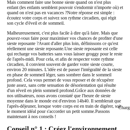
Mais comment faire une bonne sieste quand on n'est plus
enfant (les enfants semblent pouvoir s'endormir n'importe où) et
quand on n'est pas en vacances ?Notre réponse est simple :
écoutez votre corps et suivez son rythme circadien, qui régit
son cycle d'éveil et de sommeil.
Malheureusement, c'est plus facile à dire qu'à faire. Mais que
pouvez-vous
faire pour maximiser vos chances de profiter d'une
sieste reposante ?
Avant d'aller plus loin, définissons ce qu'est
réellement une sieste reposante.
Une sieste reposante est celle
qui recharge vos batteries sans vous laisser groggy pour le reste
de l'après-midi. Pour cela, et afin de respecter votre rythme
circadien, il convient souvent de garder votre sieste courte,
environ 20 minutes. L'idée est de passer l'intégralité de la sieste
en phase de sommeil léger, sans sombrer dans le sommeil
profond. Cela vous permet de vous reposer et de récupérer
juste assez, sans cette sensation de désorientation qui résulte
d'un réveil en plein sommeil profond.Grâce aux données de
nos utilisateurs, nous avons constaté que l'heure de sieste
moyenne dans le monde est d'environ 14h40. Il semblerait que
l'après-déjeuner, lorsque votre corps est en train de digérer, soit
Charg
le moment idéal pour s'accorder un petit somme.Passons
maintenant à nos conseils !
Conseil n° 1 : Créez l'environnement