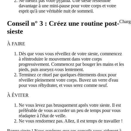
Ne mettez pas votre pyjama. Une sieste ressemble
davantage à une mini-pause pour votre corps et votre
esprit qu'à une véritable nuit de sommeil.
Charg
Conseil n° 3 : Créez une routine post-
sieste
À FAIRE
Dès que vous vous réveillez de votre sieste, commencez
à réintroduire le mouvement dans votre corps
progressivement. Commencez par bouger les mains et les
pieds, puis asseyez-vous lentement.
Terminez ce rituel par quelques étirements doux pour
réveiller pleinement votre corps. Buvez un verre d'eau
pour vous réhydrater, et vous serez comme neuf.
À ÉVITER
Ne vous levez pas brusquement après votre sieste. Il est
préférable de vous accorder un peu de temps pour vous
réadapter à l'état de veille.
Ne vous rendormez pas. Allez, il est temps de travailler !
Bonne sieste ! Nous espérons que ces conseils vous aideront à