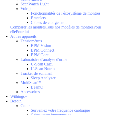
ScanWatch Light
Voir plus
Fonctionnalités de l'écosystème de montres
Bracelets
Câbles de chargement
Comparer les montres
Tous nos modèles de montres
Pour
elle
Pour lui
Autres appareils
Tensiomètres
BPM Vision
BPM Connect
BPM Core
Laboratoire d'analyse d'urine
U-Scan Calci
U-Scan Nutrio
Tracker de sommeil
Sleep Analyzer
MultiScan™
BeamO
Accessoires
Withings+
Besoin
Cœur
Surveillez votre fréquence cardiaque
Gérez votre hypertension