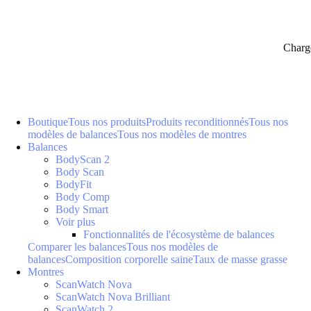
Charg
Boutique
Tous nos produits
Produits reconditionnés
Tous nos
modèles de balances
Tous nos modèles de montres
Balances
BodyScan 2
Body Scan
BodyFit
Body Comp
Body Smart
Voir plus
Fonctionnalités de l'écosystème de balances
Comparer les balances
Tous nos modèles de
balances
Composition corporelle saine
Taux de masse grasse
Montres
ScanWatch Nova
ScanWatch Nova Brilliant
ScanWatch 2