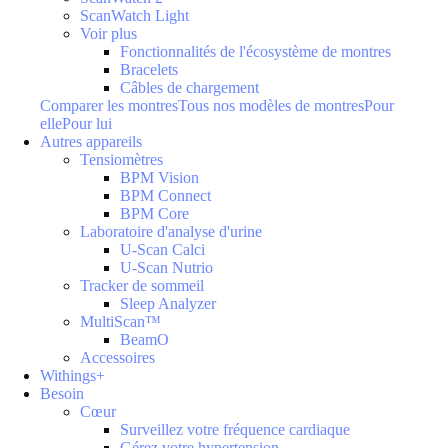
ScanWatch Light
Voir plus
Fonctionnalités de l'écosystème de montres
Bracelets
Câbles de chargement
Comparer les montres
Tous nos modèles de montres
Pour
elle
Pour lui
Autres appareils
Tensiomètres
BPM Vision
BPM Connect
BPM Core
Laboratoire d'analyse d'urine
U-Scan Calci
U-Scan Nutrio
Tracker de sommeil
Sleep Analyzer
MultiScan™
BeamO
Accessoires
Withings+
Besoin
Cœur
Surveillez votre fréquence cardiaque
Gérez votre hypertension