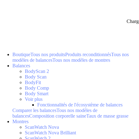
Charg
Boutique
Tous nos produits
Produits reconditionnés
Tous nos
modèles de balances
Tous nos modèles de montres
Balances
BodyScan 2
Body Scan
BodyFit
Body Comp
Body Smart
Voir plus
Fonctionnalités de l'écosystème de balances
Comparer les balances
Tous nos modèles de
balances
Composition corporelle saine
Taux de masse grasse
Montres
ScanWatch Nova
ScanWatch Nova Brilliant
ScanWatch 2