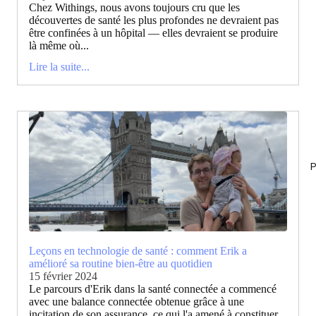
Chez Withings, nous avons toujours cru que les
découvertes de santé les plus profondes ne devraient pas
être confinées à un hôpital — elles devraient se produire
là même où...
Lire la suite...
P
Leçons en technologie de santé : comment Erik a
amélioré sa routine bien-être au quotidien
15 février 2024
Le parcours d'Erik dans la santé connectée a commencé
avec une balance connectée obtenue grâce à une
incitation de son assurance, ce qui l'a amené à constituer