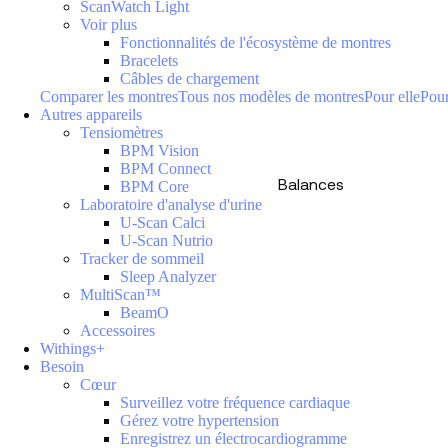
ScanWatch Light
Voir plus
Fonctionnalités de l'écosystème de montres
Bracelets
Câbles de chargement
Comparer les montres
Tous nos modèles de montres
Pour elle
Pour
Autres appareils
Tensiomètres
BPM Vision
BPM Connect
Balances
BPM Core
Laboratoire d'analyse d'urine
U-Scan Calci
U-Scan Nutrio
Tracker de sommeil
Sleep Analyzer
MultiScan™
BeamO
Accessoires
Withings+
Besoin
Cœur
Surveillez votre fréquence cardiaque
Gérez votre hypertension
Enregistrez un électrocardiogramme