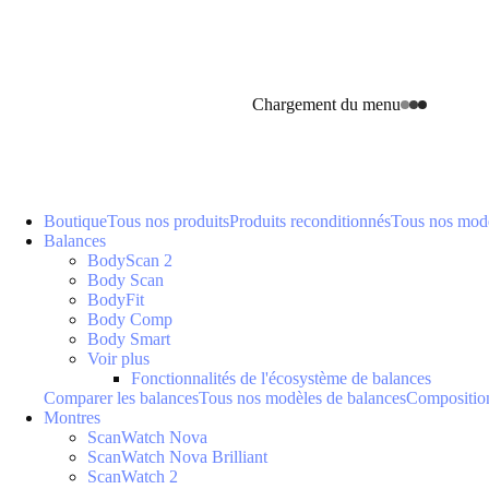
Chargement du menu
Boutique
Tous nos produits
Produits reconditionnés
Tous nos modè
Balances
BodyScan 2
Body Scan
BodyFit
Body Comp
Body Smart
Voir plus
Fonctionnalités de l'écosystème de balances
Comparer les balances
Tous nos modèles de balances
Composition
Montres
ScanWatch Nova
ScanWatch Nova Brilliant
ScanWatch 2