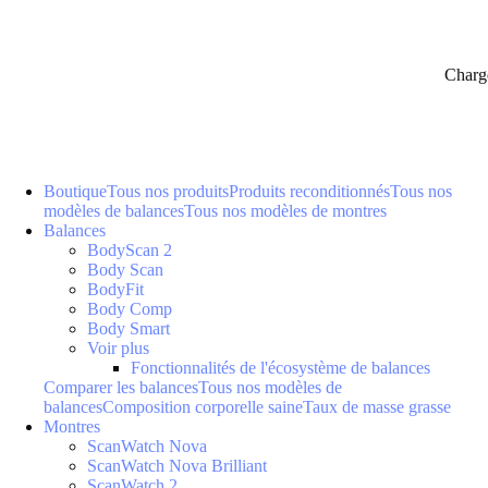
Charg
Boutique
Tous nos produits
Produits reconditionnés
Tous nos
modèles de balances
Tous nos modèles de montres
Balances
BodyScan 2
Body Scan
BodyFit
Body Comp
Body Smart
Voir plus
Fonctionnalités de l'écosystème de balances
Comparer les balances
Tous nos modèles de
balances
Composition corporelle saine
Taux de masse grasse
Montres
ScanWatch Nova
ScanWatch Nova Brilliant
ScanWatch 2