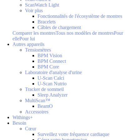
ScanWatch Light
Voir plus
Fonctionnalités de l'écosystème de montres
Bracelets
Câbles de chargement
Comparer les montres
Tous nos modèles de montres
Pour
elle
Pour lui
Autres appareils
Tensiomètres
BPM Vision
BPM Connect
BPM Core
Laboratoire d'analyse d'urine
U-Scan Calci
U-Scan Nutrio
Tracker de sommeil
Sleep Analyzer
MultiScan™
BeamO
Accessoires
Withings+
Besoin
Cœur
Surveillez votre fréquence cardiaque
Gérez votre hypertension