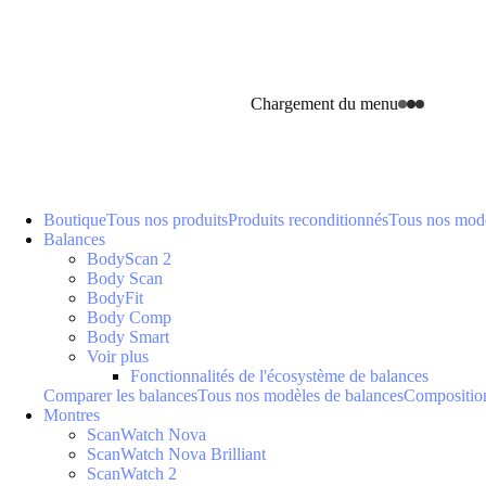
Chargement du menu
Boutique
Tous nos produits
Produits reconditionnés
Tous nos modè
Balances
BodyScan 2
Body Scan
BodyFit
Body Comp
Body Smart
Voir plus
Fonctionnalités de l'écosystème de balances
Comparer les balances
Tous nos modèles de balances
Composition
Montres
ScanWatch Nova
ScanWatch Nova Brilliant
ScanWatch 2