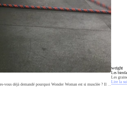
weight
Les bienfa
Les graine
Lire la su
êtes-vous déjà demandé pourquoi Wonder Woman est si musclée ? Il ...