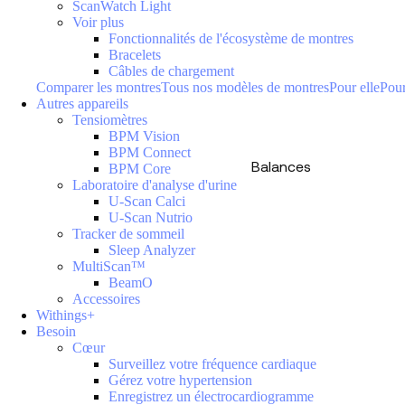
ScanWatch Light
Voir plus
Fonctionnalités de l'écosystème de montres
Bracelets
Câbles de chargement
Comparer les montres
Tous nos modèles de montres
Pour elle
Pour
Autres appareils
Tensiomètres
BPM Vision
BPM Connect
Balances
BPM Core
Laboratoire d'analyse d'urine
U-Scan Calci
U-Scan Nutrio
Tracker de sommeil
Sleep Analyzer
MultiScan™
BeamO
Accessoires
Withings+
Besoin
Cœur
Surveillez votre fréquence cardiaque
Gérez votre hypertension
Enregistrez un électrocardiogramme