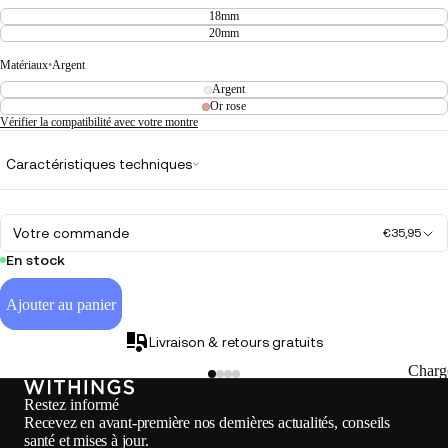
18mm
20mm
Matériaux
•
Argent
Argent
Or rose
Vérifier la compatibilité avec votre montre
Caractéristiques techniques
Votre commande
€35,95
En stock
Ajouter au panier
Livraison & retours gratuits
Charg
Restez informé
Recevez en avant-première nos dernières actualités, conseils
santé et mises à jour.