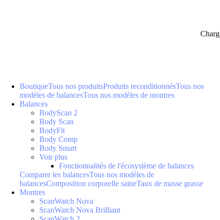
Charg
Boutique
Tous nos produits
Produits reconditionnés
Tous nos
modèles de balances
Tous nos modèles de montres
Balances
BodyScan 2
Body Scan
BodyFit
Body Comp
Body Smart
Voir plus
Fonctionnalités de l'écosystème de balances
Comparer les balances
Tous nos modèles de
balances
Composition corporelle saine
Taux de masse grasse
Montres
ScanWatch Nova
ScanWatch Nova Brilliant
ScanWatch 2