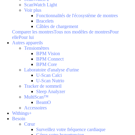
ScanWatch Light
Voir plus
Fonctionnalités de l'écosystème de montres
Bracelets
Câbles de chargement
Comparer les montres
Tous nos modèles de montres
Pour
elle
Pour lui
Autres appareils
Tensiomètres
BPM Vision
BPM Connect
BPM Core
Laboratoire d'analyse d'urine
U-Scan Calci
U-Scan Nutrio
Tracker de sommeil
Sleep Analyzer
MultiScan™
BeamO
Accessoires
Withings+
Besoin
Cœur
Surveillez votre fréquence cardiaque
Gérez votre hypertension