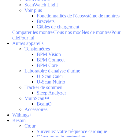
ScanWatch Light
Voir plus
Fonctionnalités de l'écosystème de montres
Bracelets
Câbles de chargement
Comparer les montres
Tous nos modèles de montres
Pour
elle
Pour lui
Autres appareils
Tensiomètres
BPM Vision
BPM Connect
BPM Core
Laboratoire d'analyse d'urine
U-Scan Calci
U-Scan Nutrio
Tracker de sommeil
Sleep Analyzer
MultiScan™
BeamO
Accessoires
Withings+
Besoin
Cœur
Surveillez votre fréquence cardiaque
Gérez votre hypertension