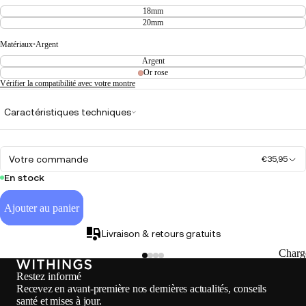
18mm
20mm
Matériaux
•
Argent
Argent
Or rose
Vérifier la compatibilité avec votre montre
Caractéristiques techniques
Votre commande
€35,95
En stock
Ajouter au panier
Livraison & retours gratuits
Charg
Restez informé
Recevez en avant-première nos dernières actualités, conseils
santé et mises à jour.