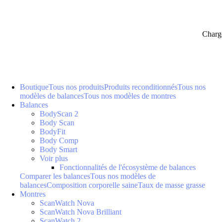
Charg
Boutique
Tous nos produits
Produits reconditionnés
Tous nos
modèles de balances
Tous nos modèles de montres
Balances
BodyScan 2
Body Scan
BodyFit
Body Comp
Body Smart
Voir plus
Fonctionnalités de l'écosystème de balances
Comparer les balances
Tous nos modèles de
balances
Composition corporelle saine
Taux de masse grasse
Montres
ScanWatch Nova
ScanWatch Nova Brilliant
ScanWatch 2