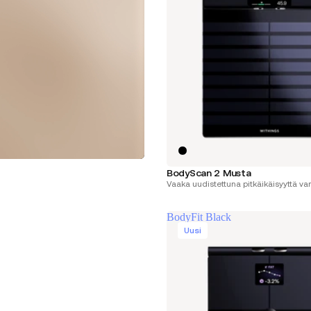
BodyScan 2 Musta
Vaaka uudistettuna pitkäikäisyyttä var
BodyFit Black
Uusi