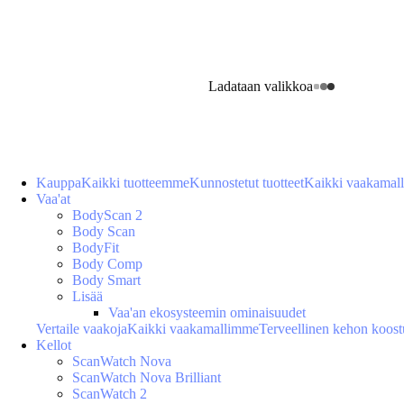
Ladataan valikkoa
Kauppa
Kaikki tuotteemme
Kunnostetut tuotteet
Kaikki vaakamal
Vaa'at
BodyScan 2
Body Scan
BodyFit
Body Comp
Body Smart
Lisää
Vaa'an ekosysteemin ominaisuudet
Vertaile vaakoja
Kaikki vaakamallimme
Terveellinen kehon koos
Kellot
ScanWatch Nova
ScanWatch Nova Brilliant
ScanWatch 2