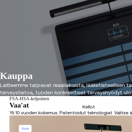
Kauppa
Laitteemme tarjoavat reaaliaikaista, lääketieteellisen t
terveystietoa, tuoden konkreettiset terveyshyödyt ulott
FSA-HSA-kelpoinen
Vaa'at
Kellot
Yli 10 vuoden kokemus. Patentoidut teknologiat. Valitse ä
Uusi