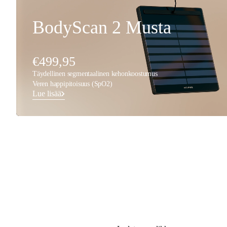
BodyScan 2 Musta
€499,95
Täydellinen segmentaalinen kehonkoostumus
Veren happipitoisuus (SpO2)
Lue lisää