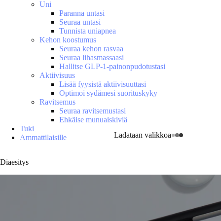
Uni
Paranna untasi
Seuraa untasi
Tunnista uniapnea
Kehon koostumus
Seuraa kehon rasvaa
Seuraa lihasmassaasi
Hallitse GLP-1-painonpudotustasi
Aktiivisuus
Lisää fyysistä aktiivisuuttasi
Optimoi sydämesi suorituskyky
Ravitsemus
Seuraa ravitsemustasi
Ehkäise munuaiskiviä
Tuki
Ladataan valikkoa
Ammattilaisille
Diaesitys