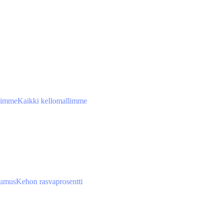
limme
Kaikki kellomallimme
tumus
Kehon rasvaprosentti