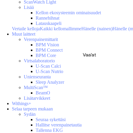
ScanWatch Light
Lisää
Kellon ekosysteemin ominaisuudet
Rannehihnat
Latauskaapeli
Vertaile kelloja
Kaikki kellomallimme
Hänelle (nainen)
Hänelle (m
Muut laitteet
Verenpainemittarit
BPM Vision
BPM Connect
Vaa'at
BPM Core
Virtsalaboratorio
U-Scan Calci
U-Scan Nutrio
Unienseuranta
Sleep Analyzer
MultiScan™
BeamO
Lisätarvikkeet
Withings+
Selaa tarpeen mukaan
Sydän
Seuraa sykettäsi
Hallitse verenpainetautia
Tallenna EKG