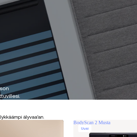
ason
uvillesi.
lykkäämpi älyvaa'an.
BodyScan 2 Musta
Uusi