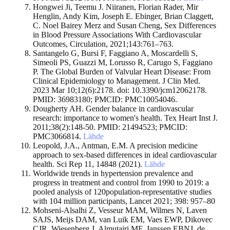
Hongwei Ji, Teemu J. Niiranen, Florian Rader, Mir
Henglin, Andy Kim, Joseph E. Ebinger, Brian Claggett,
C. Noel Bairey Merz and Susan Cheng, Sex Differences
in Blood Pressure Associations With Cardiovascular
Outcomes, Circulation, 2021;143:761–763.
Santangelo G, Bursi F, Faggiano A, Moscardelli S,
Simeoli PS, Guazzi M, Lorusso R, Carugo S, Faggiano
P. The Global Burden of Valvular Heart Disease: From
Clinical Epidemiology to Management. J Clin Med.
2023 Mar 10;12(6):2178. doi: 10.3390/jcm12062178.
PMID: 36983180; PMCID: PMC10054046.
Dougherty AH. Gender balance in cardiovascular
research: importance to women's health. Tex Heart Inst J.
2011;38(2):148-50. PMID: 21494523; PMCID:
PMC3066814.
Lähde
Leopold, J.A., Antman, E.M. A precision medicine
approach to sex-based differences in ideal cardiovascular
health. Sci Rep 11, 14848 (2021).
Lähde
Worldwide trends in hypertension prevalence and
progress in treatment and control from 1990 to 2019: a
pooled analysis of 120population-representative studies
with 104 million participants, Lancet 2021; 398: 957–80
Mohseni-Alsalhi Z, Vesseur MAM, Wilmes N, Laven
SAJS, Meijs DAM, van Luik EM, Vaes EWP, Dikovec
CJR, Wiesenberg J, Almutairi MF, Janssen EBNJ, de