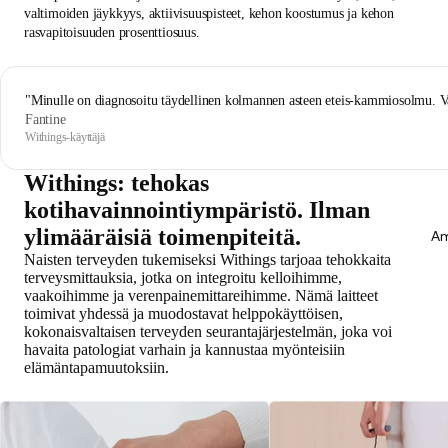
valtimoiden jäykkyys, aktiivisuuspisteet, kehon koostumus ja kehon
rasvapitoisuuden prosenttiosuus.
"Minulle on diagnosoitu täydellinen kolmannen asteen eteis-kammiosolmu. Vaik
Fantine
Withings-käyttäjä
Withings: tehokas
kotihavainnointiympäristö. Ilman
ylimääräisiä toimenpiteitä.
Am
Naisten terveyden tukemiseksi Withings tarjoaa tehokkaita
terveysmittauksia, jotka on integroitu kelloihimme,
vaakoihimme ja verenpainemittareihimme. Nämä laitteet
toimivat yhdessä ja muodostavat helppokäyttöisen,
kokonaisvaltaisen terveyden seurantajärjestelmän, joka voi
havaita patologiat varhain ja kannustaa myönteisiin
elämäntapamuutoksiin.