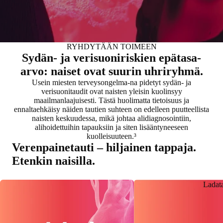
RYHDYTÄÄN TOIMEEN
Sydän- ja verisuoniriskien epätasa-
arvo: naiset ovat suurin uhriryhmä.
Usein miesten terveysongelma-na pidetyt sydän- ja
verisuonitaudit ovat naisten yleisin kuolinsyy
maailmanlaajuisesti. Tästä huolimatta tietoisuus ja
ennaltaehkäisy näiden tautien suhteen on edelleen puutteellista
naisten keskuudessa, mikä johtaa alidiagnosointiin,
alihoidettuihin tapauksiin ja siten lisääntyneeseen
kuolleisuuteen.³
Verenpainetauti – hiljainen tappaja.
Etenkin naisilla.
Ladat