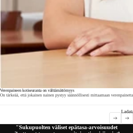
Verenpaineen kotiseuranta on välttämättömyys
On tärkeää, että jokainen nainen pystyy säännöllisesti mittaamaan verenpainettaa
Ladat
"Sukupuolten väliset epätasa-arvoisuudet