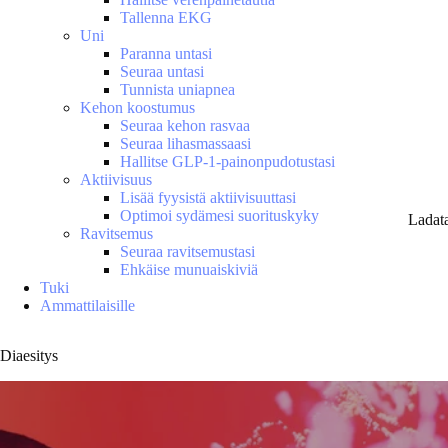
Tallenna EKG
Uni
Paranna untasi
Seuraa untasi
Tunnista uniapnea
Kehon koostumus
Seuraa kehon rasvaa
Seuraa lihasmassaasi
Hallitse GLP-1-painonpudotustasi
Aktiivisuus
Lisää fyysistä aktiivisuuttasi
Optimoi sydämesi suorituskyky
Ladat
Ravitsemus
Seuraa ravitsemustasi
Ehkäise munuaiskiviä
Tuki
Ammattilaisille
Diaesitys