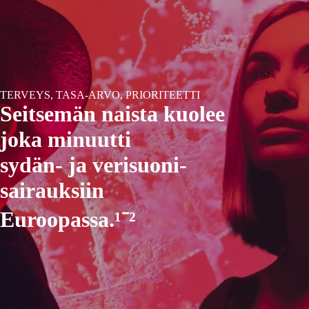
TERVEYS, TASA-ARVO, PRIORITEETTI
Seitsemän naista kuolee
joka minuutti
sydän- ja verisuoni-
sairauksiin
Euroopassa.¹⁻²