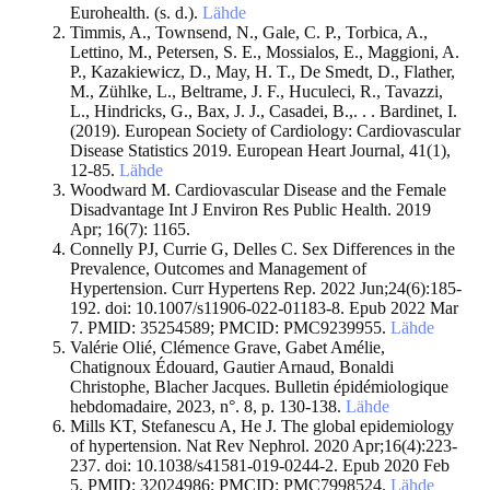
Eurohealth. (s. d.).
Lähde
Timmis, A., Townsend, N., Gale, C. P., Torbica, A.,
Lettino, M., Petersen, S. E., Mossialos, E., Maggioni, A.
P., Kazakiewicz, D., May, H. T., De Smedt, D., Flather,
M., Zühlke, L., Beltrame, J. F., Huculeci, R., Tavazzi,
L., Hindricks, G., Bax, J. J., Casadei, B.,. . . Bardinet, I.
(2019). European Society of Cardiology: Cardiovascular
Disease Statistics 2019. European Heart Journal, 41(1),
12‑85.
Lähde
Woodward M. Cardiovascular Disease and the Female
Disadvantage Int J Environ Res Public Health. 2019
Apr; 16(7): 1165.
Connelly PJ, Currie G, Delles C. Sex Differences in the
Prevalence, Outcomes and Management of
Hypertension. Curr Hypertens Rep. 2022 Jun;24(6):185-
192. doi: 10.1007/s11906-022-01183-8. Epub 2022 Mar
7. PMID: 35254589; PMCID: PMC9239955.
Lähde
Valérie Olié, Clémence Grave, Gabet Amélie,
Chatignoux Édouard, Gautier Arnaud, Bonaldi
Christophe, Blacher Jacques. Bulletin épidémiologique
hebdomadaire, 2023, n°. 8, p. 130-138.
Lähde
Mills KT, Stefanescu A, He J. The global epidemiology
of hypertension. Nat Rev Nephrol. 2020 Apr;16(4):223-
237. doi: 10.1038/s41581-019-0244-2. Epub 2020 Feb
5. PMID: 32024986; PMCID: PMC7998524.
Lähde