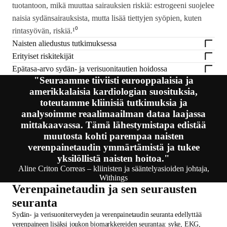
tuotantoon, mikä muuttaa sairauksien riskiä: estrogeeni suojelee
naisia sydänsairauksista, mutta lisää tiettyjen syöpien, kuten
rintasyövän, riskiä.¹⁰
Naisten aliedustus tutkimuksessa
Erityiset riskitekijät
Epätasa-arvo sydän- ja verisuonitautien hoidossa
"Seuraamme tiiviisti eurooppalaisia ja
amerikkalaisia kardiologian suosituksia,
toteutamme kliinisiä tutkimuksia ja
analysoimme reaalimaailman dataa laajassa
mittakaavassa. Tämä lähestymistapa edistää
muutosta kohti parempaa naisten
verenpainetaudin ymmärtämistä ja tukee
yksilöllistä naisten hoitoa."
Aline Criton Correas – kliinisten ja sääntelyasioiden johtaja,
Withings
Verenpainetaudin ja sen seurausten
seuranta
Sydän- ja verisuoniterveyden ja verenpainetaudin seuranta edellyttää
verenpaineen lisäksi joukon biomarkkereiden seurantaa: syke, EKG,