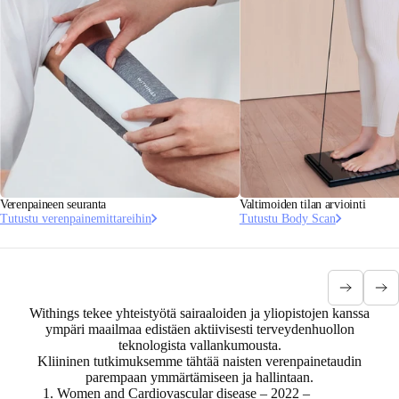
Verenpaineen seuranta
Valtimoiden tilan arviointi
Tutustu verenpainemittareihin
Tutustu Body Scan
Withings tekee yhteistyötä sairaaloiden ja yliopistojen kanssa
ympäri maailmaa edistäen aktiivisesti terveydenhuollon
teknologista vallankumousta.
Kliininen tutkimuksemme tähtää naisten verenpainetaudin
parempaan ymmärtämiseen ja hallintaan.
Women and Cardiovascular disease – 2022 –