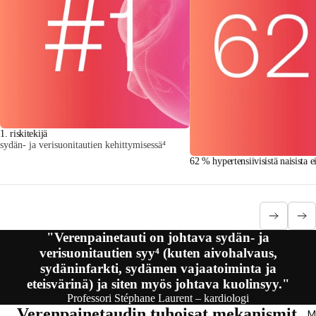
1. riskitekijä
sydän- ja verisuonitautien kehittymisessä⁴
62 % hypertensiivisistä naisista ei
"Verenpainetauti on johtava sydän- ja
verisuonitautien syy⁴ (kuten aivohalvaus,
sydäninfarkti, sydämen vajaatoiminta ja
eteisvärinä) ja siten myös johtava kuolinsyy."
Professori Stéphane Laurent – kardiologi
Verenpainetaudin tuhoisat mekanismit
M