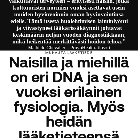
vaikuttavat terveyteen – erityisesti naisiin, jotka
kulttuuristen normien vuoksi asettavat usein
muiden hyvinvoinnin oman hyvinvointinsa
edelle. Tämä itsestä huolehtimisen laiminlyönti
ja viivästyneet lääkärissäkäynnit johtavat
keskimäärin neljän vuoden diagnostiikkaan,
mikä heikentää merkittävästi hoidon tehoa."
Mathilde Chevalier – PruvoHealth-filosofi
MUKAUTA LÄÄKETIEDE
Naisilla ja miehillä
on eri DNA ja sen
vuoksi erilainen
fysiologia. Myös
heidän
lääketieteensä