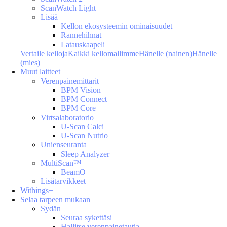
ScanWatch Light
Lisää
Kellon ekosysteemin ominaisuudet
Rannehihnat
Latauskaapeli
Vertaile kelloja
Kaikki kellomallimme
Hänelle (nainen)
Hänelle
(mies)
Muut laitteet
Verenpainemittarit
BPM Vision
BPM Connect
BPM Core
Virtsalaboratorio
U-Scan Calci
U-Scan Nutrio
Unienseuranta
Sleep Analyzer
MultiScan™
BeamO
Lisätarvikkeet
Withings+
Selaa tarpeen mukaan
Sydän
Seuraa sykettäsi
Hallitse verenpainetautia