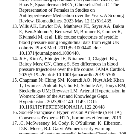
Haas S, Spaanderman MEA, Ghossein-Doha C. The
Representation of Females in Studies on
Antihypertensive Medication over the Years: A Scoping
Review. Biomedicines. 2023 May 12;11(5):1435.
Wills AK, Lawlor DA, Matthews FE, Sayer AA, Bakra
E, Ben-Shlomo Y, Benzeval M, Brunner E, Cooper R,
Kivimaki M, et al. Life course trajectories of systolic
blood pressure using longitudinal data from eight UK
cohorts. PLoS Med. 2011;8:e1000440. doi:
10.1371/journal.pmed.1000440.
Ji H, Kim A, Ebinger JE, Niiranen TJ, Claggett BL,
Bairey Merz CN, Cheng S. Sex differences in blood
pressure trajectories over the life course. JAMA Cardiol.
2020;5:19–26. doi: 10.1001/jamacardio.2019.5306.
Chapman N; Ching SM, Konradi AO; Nuyt AM; Khan
T; Twumasi-Ankrah B; Cho EJ; Schutte AE; Touyz RM;
Steckelings UM; Brewster LM. Arterial Hypertension in
Women: State of the Art and Knowledge Gaps.
Hypertension. 2023;80:1140–1149. DOI:
10.1161/HYPERTENSIONAHA.122.20448
Société Française d'HyperTension Artérielle (SFHTA),
Consensus d'experts: HTA, hormones et femme, 2019.
.C. McSweeney, M. Cody, P. O'Sullivan, K. Elberson,
D.K. Moser, B.J. GarvinWomen's early warning
symptoms of acute myocardial infarctionCirculation, 108