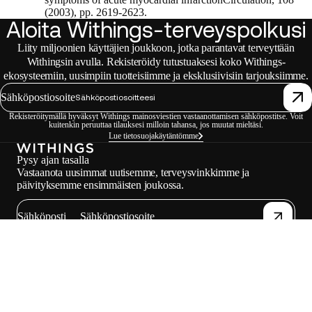
(2003), pp. 2619-2623.
Aloita Withings-terveyspolkusi
Liity miljoonien käyttäjien joukkoon, jotka parantavat terveyttään
Withingsin avulla. Rekisteröidy tutustuaksesi koko Withings-
ekosysteemiin, uusimpiin tuotteisiimme ja eksklusiivisiin tarjouksiimme.
Sähköpostiosoite
Rekisteröitymällä hyväksyt Withings mainosviestien vastaanottamisen sähköpostitse. Voit
kuitenkin peruuttaa tilauksesi milloin tahansa, jos muutat mieltäsi.
Lue tietosuojakäytäntömme
Pysy ajan tasalla
Vastaanota uusimmat uutisemme, terveysvinkkimme ja
päivityksemme ensimmäisten joukossa.
Sähköposti
Facebook
Instagram
Youtube
Tiktok
Twitter
FI · EUR
VAA'AT
KELLOT
OSTA EUROOPASSA