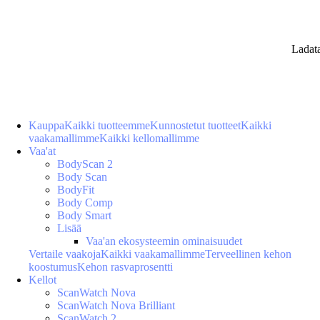
Ladat
Kauppa
Kaikki tuotteemme
Kunnostetut tuotteet
Kaikki
vaakamallimme
Kaikki kellomallimme
Vaa'at
BodyScan 2
Body Scan
BodyFit
Body Comp
Body Smart
Lisää
Vaa'an ekosysteemin ominaisuudet
Vertaile vaakoja
Kaikki vaakamallimme
Terveellinen kehon
koostumus
Kehon rasvaprosentti
Kellot
ScanWatch Nova
ScanWatch Nova Brilliant
ScanWatch 2