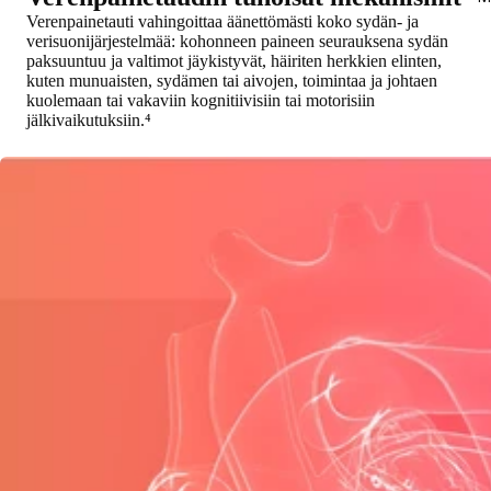
Verenpainetauti vahingoittaa äänettömästi koko sydän- ja
verisuonijärjestelmää: kohonneen paineen seurauksena sydän
paksuuntuu ja valtimot jäykistyvät, häiriten herkkien elinten,
kuten munuaisten, sydämen tai aivojen, toimintaa ja johtaen
kuolemaan tai vakaviin kognitiivisiin tai motorisiin
jälkivaikutuksiin.⁴