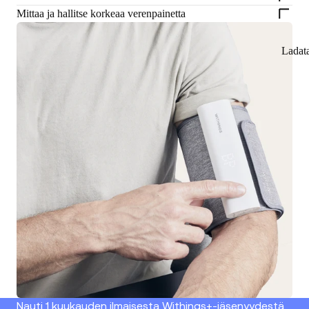
Mittaa ja hallitse korkeaa verenpainetta
Ladat
Nauti 1 kuukauden ilmaisesta Withings+-jäsenyydestä