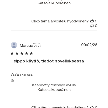
Katso alkuperäinen
Oliko tämä arvostelu hyödyllinen?
1
0
Julka
09/02/26
Marcus
🇩🇪
Helppo käyttö, tiedot sovelluksessa
Vaa'an kanssa
Käännetty tekoälyn avulla
Katso alkuperäinen
Oliko tämä arvostelu hyödyllinen?
0