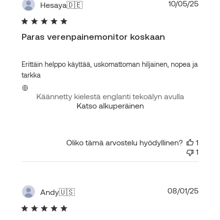
Julka
10/05/25
Hesaya
🇩🇪
Paras verenpainemonitor koskaan
Erittäin helppo käyttää, uskomattoman hiljainen, nopea ja
tarkka
Käännetty kielestä englanti tekoälyn avulla
Katso alkuperäinen
Oliko tämä arvostelu hyödyllinen?
1
1
Julka
08/01/25
Andy
🇺🇸