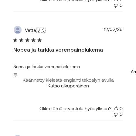
0
Julka
12/02/26
Vetta
🇺🇸
Nopea ja tarkka verenpainelukema
Nopea ja tarkka verenpainelukema
Am
Käännetty kielestä englanti tekoälyn avulla
Katso alkuperäinen
Oliko tämä arvostelu hyödyllinen?
0
0