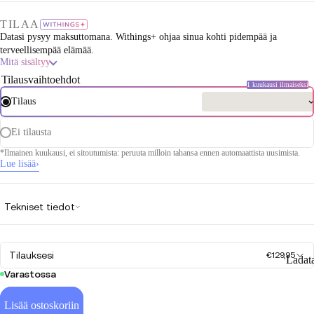
TILAA
Datasi pysyy maksuttomana. Withings+ ohjaa sinua kohti pidempää ja
terveellisempää elämää.
Mitä sisältyy
Tilausvaihtoehdot
1 kuukausi ilmaiseksi
Tilaus
Ei tilausta
*Ilmainen kuukausi, ei sitoutumista: peruuta milloin tahansa ennen automaattista uusimista.
Lue lisää
›
Tekniset tiedot
Tilauksesi
€129,95
Ladat
Varastossa
Lisää ostoskoriin