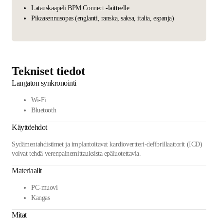
Latauskaapeli BPM Connect -laitteelle
Pikaasennusopas (englanti, ranska, saksa, italia, espanja)
Tekniset tiedot
Langaton synkronointi
Wi-Fi
Bluetooth
Käyttöehdot
Sydämentahdistimet ja implantoitavat kardiovertteri-defibrillaattorit (ICD)
voivat tehdä verenpainemittauksista epäluotettavia.
Materiaalit
PC-muovi
Kangas
Mitat