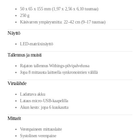
50 x 65 x 155 mm (1,97 x 2,56 x 6,10 tuumaa)
250 g
Käsivarren ympärysmitta: 22–42 cm (9–17 tuumaa)
Näyttö
LED-matriixinäyttö
Tallennus ja muisti
Rajaton tallennus Withings-pilvipalvelussa
Jopa 8 mittausta laitteella synkronointien välillä
Virtalähde
Ladattava akku
Lataus micro-USB-kaapelilla
Akun kesto: jopa 6 kuukautta
Mittarit
Verenpaineen mittauslaite
Systolinen verenpaine