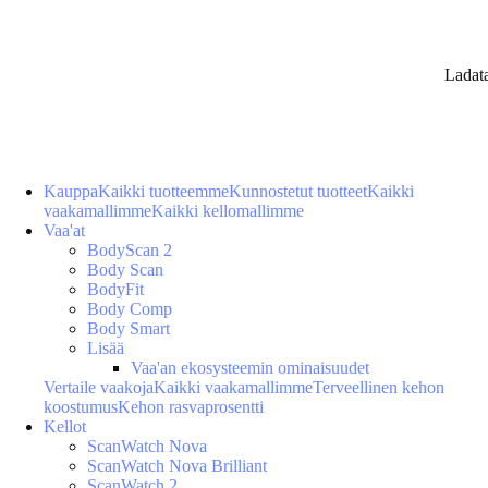
Ladat
Kauppa
Kaikki tuotteemme
Kunnostetut tuotteet
Kaikki
vaakamallimme
Kaikki kellomallimme
Vaa'at
BodyScan 2
Body Scan
BodyFit
Body Comp
Body Smart
Lisää
Vaa'an ekosysteemin ominaisuudet
Vertaile vaakoja
Kaikki vaakamallimme
Terveellinen kehon
koostumus
Kehon rasvaprosentti
Kellot
ScanWatch Nova
ScanWatch Nova Brilliant
ScanWatch 2