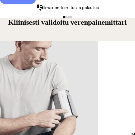
Ilmainen toimitus ja palautus
Kliinisesti validoitu verenpainemittari
M