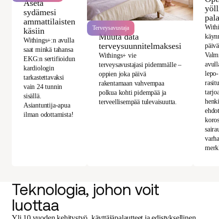
Aseta
yöl
sydämesi
pal
ammattilaisten
Withi
Terveysavustaja
käsiin
Muuta data
käyn
Withings+:n avulla
terveysuunnitelmaksesi
päivä
saat minkä tahansa
Valmi
Withings+ vie
EKG:n sertifioidun
avull
terveysavustajasi pidemmälle –
kardiologin
lepo-
oppien joka päivä
tarkastettavaksi
rasit
rakentamaan vahvempaa
vain 24 tunnin
tarjo
polkua kohti pidempää ja
sisällä.
henki
terveellisempää tulevaisuutta.
Asiantuntija-apua
ehdot
ilman odottamista!
koros
saira
varha
merk
Teknologia, johon voit
luottaa
Yli 10 vuoden kehitystyö, käyttäjäpalautteet ja edistyksellinen