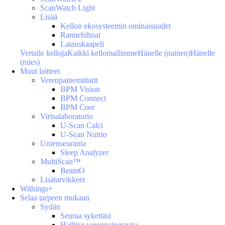
ScanWatch Light
Lisää
Kellon ekosysteemin ominaisuudet
Rannehihnat
Latauskaapeli
Vertaile kelloja
Kaikki kellomallimme
Hänelle (nainen)
Hänelle
(mies)
Muut laitteet
Verenpainemittarit
BPM Vision
BPM Connect
BPM Core
Virtsalaboratorio
U-Scan Calci
U-Scan Nutrio
Unienseuranta
Sleep Analyzer
MultiScan™
BeamO
Lisätarvikkeet
Withings+
Selaa tarpeen mukaan
Sydän
Seuraa sykettäsi
Hallitse verenpainetautia