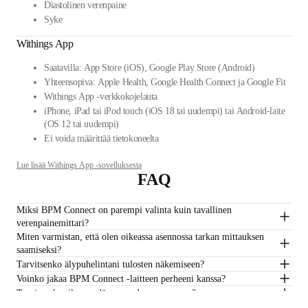
Diastolinen verenpaine
Syke
Withings App
Saatavilla: App Store (iOS), Google Play Store (Android)
Yhteensopiva: Apple Health, Google Health Connect ja Google Fit
Withings App -verkkokojelauta
iPhone, iPad tai iPod touch (iOS 18 tai uudempi) tai Android-laite
(OS 12 tai uudempi)
Ei voida määrittää tietokoneelta
Lue lisää Withings App -sovelluksesta
FAQ
Miksi BPM Connect on parempi valinta kuin tavallinen
verenpainemittari?
Miten varmistan, että olen oikeassa asennossa tarkan mittauksen
saamiseksi?
Tarvitsenko älypuhelintani tulosten näkemiseen?
Voinko jakaa BPM Connect -laitteen perheeni kanssa?
Tarvitaanko tilaus sydänterveyden seurantaan?