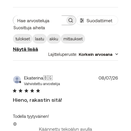
Suodattimet
Hae
Suosittuja aiheita
arvosteluja
tulokset
laatu
akku
mittaukset
Näytä lisää
Lajitteluperuste
:
Korkein arvosana
Julka
Ekaterina
🇧🇬
08/07/26
Vahvistettu arvostelija
Hieno, rakastin sitä!
Todella tyytyväinen!
Käännetty tekoälyn avulla