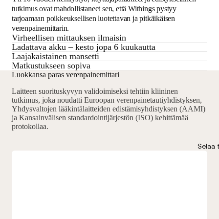
tutkimus ovat mahdollistaneet sen, että Withings pystyy
tarjoamaan poikkeuksellisen luotettavan ja pitkäikäisen
verenpainemittarin.
Virheellisen mittauksen ilmaisin
Ladattava akku – kesto jopa 6 kuukautta
Laajakaistainen mansetti
Matkustukseen sopiva
Luokkansa paras verenpainemittari
Laitteen suorituskyvyn validoimiseksi tehtiin kliininen
tutkimus, joka noudatti Euroopan verenpainetautiyhdistyksen,
Yhdysvaltojen lääkintälaitteiden edistämisyhdistyksen (AAMI)
ja Kansainvälisen standardointijärjestön (ISO) kehittämää
protokollaa.
Selaa