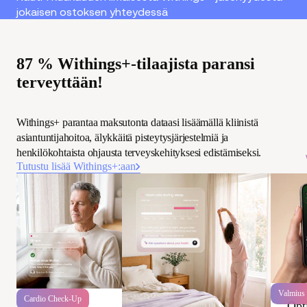
jokaisen ostoksen yhteydessä
87 % Withings+-tilaajista paransi
terveyttään!
Withings+ parantaa maksutonta dataasi lisäämällä kliinistä
asiantuntijahoitoa, älykkäitä pisteytysjärjestelmiä ja
henkilökohtaista ohjausta terveyskehityksesi edistämiseksi.
Tutustu lisää Withings+:aan
Valmius
Cardio Check-Up
Opt