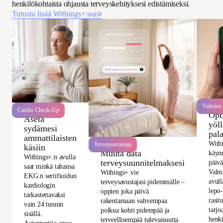
henkilökohtaista ohjausta terveyskehityksesi edistämiseksi.
Tutustu lisää Withings+:aan
Valmius
Cardio Check-Up
Opt
Aseta
yöl
sydämesi
pal
ammattilaisten
Withi
Terveysavustaja
käsiin
Muuta data
käyn
Withings+:n avulla
terveysuunnitelmaksesi
päivä
saat minkä tahansa
Valmi
Withings+ vie
EKG:n sertifioidun
avull
terveysavustajasi pidemmälle –
kardiologin
lepo-
oppien joka päivä
tarkastettavaksi
rasit
rakentamaan vahvempaa
vain 24 tunnin
tarjo
polkua kohti pidempää ja
sisällä.
henki
terveellisempää tulevaisuutta.