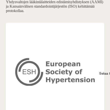
Yhdysvaltojen lääkintälaitteiden edistämisyhdistyksen (AAMI)
ja Kansainvälisen standardointijärjestön (ISO) kehittämää
protokollaa.
Selaa