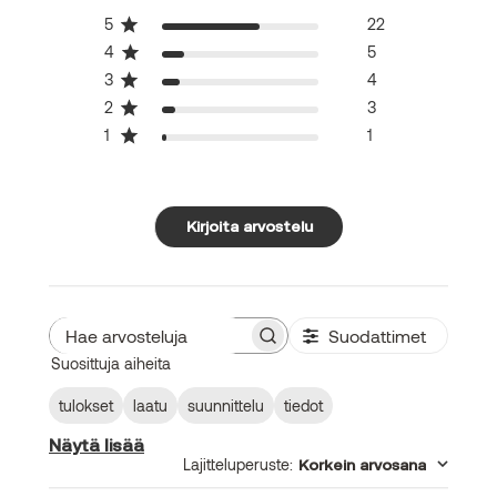
5
22
4
5
3
4
2
3
1
1
Kirjoita arvostelu
Suodattimet
Hae
Suosittuja aiheita
arvosteluja
tulokset
laatu
suunnittelu
tiedot
Näytä lisää
Lajitteluperuste
:
Korkein arvosana