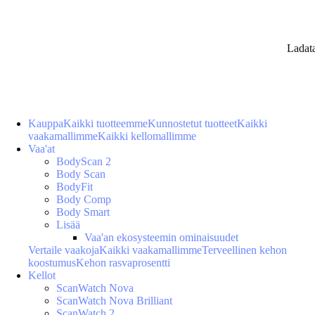
Ladat
Kauppa
Kaikki tuotteemme
Kunnostetut tuotteet
Kaikki
vaakamallimme
Kaikki kellomallimme
Vaa'at
BodyScan 2
Body Scan
BodyFit
Body Comp
Body Smart
Lisää
Vaa'an ekosysteemin ominaisuudet
Vertaile vaakoja
Kaikki vaakamallimme
Terveellinen kehon
koostumus
Kehon rasvaprosentti
Kellot
ScanWatch Nova
ScanWatch Nova Brilliant
ScanWatch 2