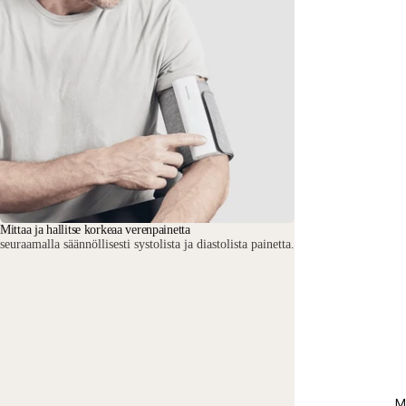
Mittaa ja hallitse korkeaa verenpainetta
seuraamalla säännöllisesti systolista ja diastolista painetta.
M