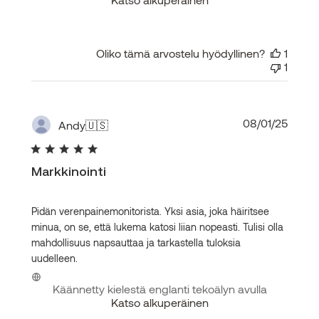
Oliko tämä arvostelu hyödyllinen?
1
1
Julka
08/01/25
Andy
🇺🇸
Markkinointi
Pidän verenpainemonitorista. Yksi asia, joka häiritsee
minua, on se, että lukema katosi liian nopeasti. Tulisi olla
mahdollisuus napsauttaa ja tarkastella tuloksia
uudelleen.
Käännetty kielestä englanti tekoälyn avulla
Katso alkuperäinen