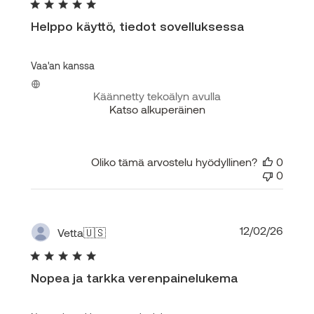
Helppo käyttö, tiedot sovelluksessa
Vaa'an kanssa
Käännetty tekoälyn avulla
Katso alkuperäinen
Oliko tämä arvostelu hyödyllinen?
0
0
Julka
12/02/26
Vetta
🇺🇸
Nopea ja tarkka verenpainelukema