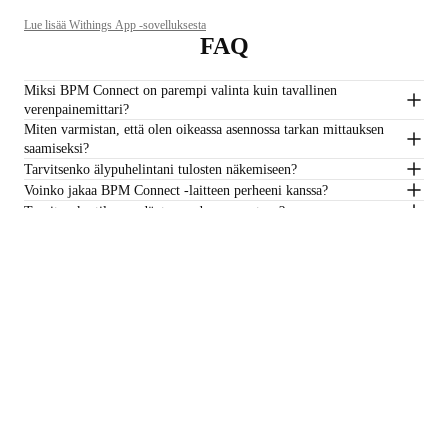
Lue lisää Withings App -sovelluksesta
FAQ
Miksi BPM Connect on parempi valinta kuin tavallinen
verenpainemittari?
Miten varmistan, että olen oikeassa asennossa tarkan mittauksen
saamiseksi?
Tarvitsenko älypuhelintani tulosten näkemiseen?
Voinko jakaa BPM Connect -laitteen perheeni kanssa?
Tarvitaanko tilaus sydänterveyden seurantaan?
€129,95
–
Lisää ostoskoriin
Pysy ajan tasalla
Vastaanota uusimmat uutisemme, terveysvinkkimme ja
päivityksemme ensimmäisten joukossa.
Sähköposti
Facebook
Instagram
Youtube
Tiktok
Twitter
FI · EUR
VAA'AT
KELLOT