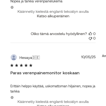
Nopea ja tarkka verenpainelukema
Käännetty kielestä englanti tekoälyn avulla
Katso alkuperäinen
Oliko tämä arvostelu hyödyllinen?
0
0
Am
Julka
10/05/25
Hesaya
🇩🇪
Paras verenpainemonitor koskaan
Erittäin helppo käyttää, uskomattoman hiljainen, nopea ja
tarkka
Käännetty kielestä englanti tekoälyn avulla
Katso alkuperäinen