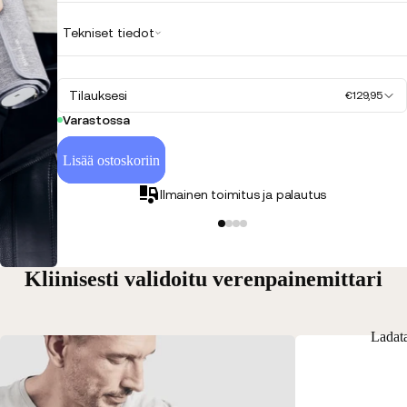
Tekniset tiedot
Tilauksesi
€129,95
Varastossa
Lisää ostoskoriin
Ilmainen toimitus ja palautus
Kliinisesti validoitu verenpainemittari
Ladat