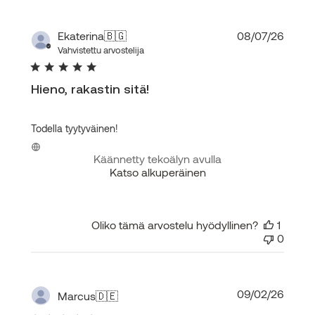
Julka
Ekaterina
🇧🇬
08/07/26
Vahvistettu arvostelija
Hieno, rakastin sitä!
Todella tyytyväinen!
Käännetty tekoälyn avulla
Katso alkuperäinen
Oliko tämä arvostelu hyödyllinen?
1
0
Julka
09/02/26
Marcus
🇩🇪