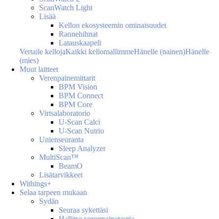
ScanWatch Light
Lisää
Kellon ekosysteemin ominaisuudet
Rannehihnat
Latauskaapeli
Vertaile kelloja
Kaikki kellomallimme
Hänelle (nainen)
Hänelle
(mies)
Muut laitteet
Verenpainemittarit
BPM Vision
BPM Connect
BPM Core
Virtsalaboratorio
U-Scan Calci
U-Scan Nutrio
Unienseuranta
Sleep Analyzer
MultiScan™
BeamO
Lisätarvikkeet
Withings+
Selaa tarpeen mukaan
Sydän
Seuraa sykettäsi
Hallitse verenpainetautia