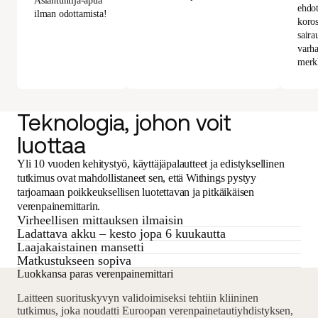
Asiantuntija-apua
ehdot
ilman odottamista!
koros
saira
varha
merk
Teknologia, johon voit
luottaa
Yli 10 vuoden kehitystyö, käyttäjäpalautteet ja edistyksellinen
tutkimus ovat mahdollistaneet sen, että Withings pystyy
tarjoamaan poikkeuksellisen luotettavan ja pitkäikäisen
verenpainemittarin.
Virheellisen mittauksen ilmaisin
Ladattava akku – kesto jopa 6 kuukautta
Laajakaistainen mansetti
Matkustukseen sopiva
Luokkansa paras verenpainemittari
Laitteen suorituskyvyn validoimiseksi tehtiin kliininen
tutkimus, joka noudatti Euroopan verenpainetautiyhdistyksen,