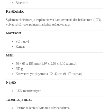
Bluetooth
Käyttöehdot
Sydämentahdistimet ja implantoitavat kardiovertteri-defibrillaattorit (ICD)
voivat tehdä verenpainemittauksista epäluotettavia.
Materiaalit
PC-muovi
Kangas
Mitat
50 x 65 x 155 mm (1,97 x 2,56 x 6,10 tuumaa)
250 g
Käsivarren ympärysmitta: 22–42 cm (9–17 tuumaa)
Näyttö
LED-matriixinäyttö
Tallennus ja muisti
Rajaton tallennus Withings-pilvipalvelussa