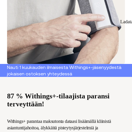
Ladat
Nauti 1 kuukauden ilmaisesta Withings+-jäsenyydestä
jokaisen ostoksen yhteydessä
87 % Withings+-tilaajista paransi
terveyttään!
Withings+ parantaa maksutonta dataasi lisäämällä kliinistä
asiantuntijahoitoa, älykkäitä pisteytysjärjestelmiä ja