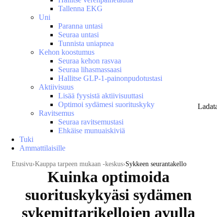
Tallenna EKG
Uni
Paranna untasi
Seuraa untasi
Tunnista uniapnea
Kehon koostumus
Seuraa kehon rasvaa
Seuraa lihasmassaasi
Hallitse GLP-1-painonpudotustasi
Aktiivisuus
Lisää fyysistä aktiivisuuttasi
Optimoi sydämesi suorituskyky
Ladat
Ravitsemus
Seuraa ravitsemustasi
Ehkäise munuaiskiviä
Tuki
Ammattilaisille
Etusivu
Kauppa tarpeen mukaan -keskus
Sykkeen seurantakello
Kuinka optimoida
suorituskykyäsi sydämen
sykemittarikellojen avulla