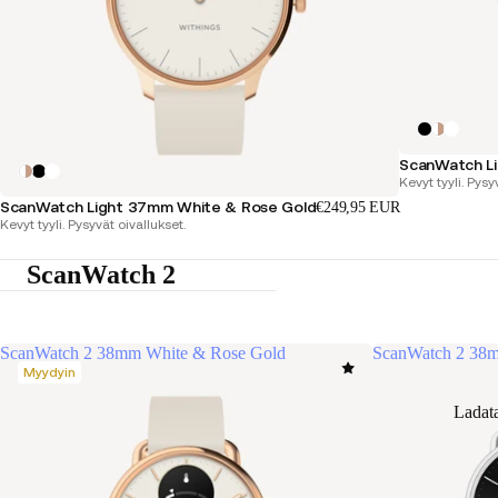
ScanWatch Li
Kevyt tyyli. Pysy
ScanWatch Light 37mm White & Rose Gold
€249,95 EUR
Kevyt tyyli. Pysyvät oivallukset.
ScanWatch 2
ScanWatch 2 38mm White & Rose Gold
ScanWatch 2 38m
Myydyin
Ladat