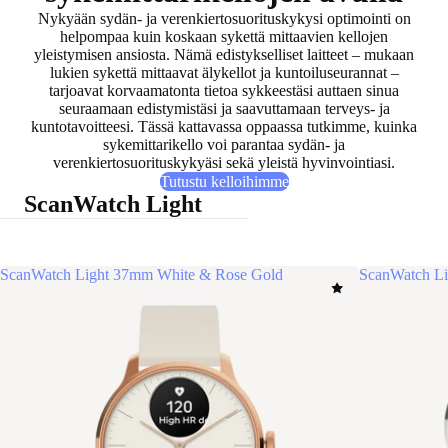
Nykyään sydän- ja verenkiertosuorituskykysi optimointi on
helpompaa kuin koskaan
sykettä mittaavien kellojen
yleistymisen
ansiosta. Nämä edistykselliset laitteet – mukaan
lukien sykettä mittaavat älykellot ja kuntoiluseurannat –
tarjoavat korvaamatonta tietoa sykkeestäsi auttaen sinua
seuraamaan edistymistäsi ja saavuttamaan terveys- ja
kuntotavoitteesi
. Tässä kattavassa oppaassa tutkimme, kuinka
sykemittarikello voi parantaa sydän- ja
verenkiertosuorituskykyäsi sekä yleistä hyvinvointiasi.
Tutustu kelloihimme
ScanWatch Light
ScanWatch Light 37mm White & Rose Gold
ScanWatch Li