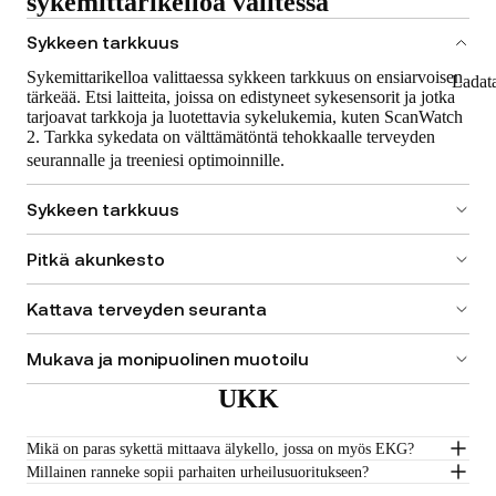
sykemittarikelloa valitessa
Sykkeen tarkkuus
Sykemittarikelloa valittaessa sykkeen tarkkuus on ensiarvoisen
Ladat
tärkeää. Etsi laitteita, joissa on edistyneet sykesensorit ja jotka
tarjoavat tarkkoja ja luotettavia sykelukemia, kuten ScanWatch
2. Tarkka sykedata on välttämätöntä tehokkaalle terveyden
seurannalle ja treeniesi optimoinnille.
Sykkeen tarkkuus
Pitkä akunkesto
Kattava terveyden seuranta
Mukava ja monipuolinen muotoilu
UKK
Mikä on paras sykettä mittaava älykello, jossa on myös EKG?
Millainen ranneke sopii parhaiten urheilusuoritukseen?