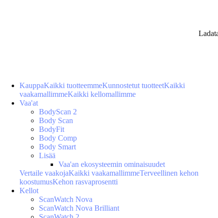
Ladat
Kauppa
Kaikki tuotteemme
Kunnostetut tuotteet
Kaikki
vaakamallimme
Kaikki kellomallimme
Vaa'at
BodyScan 2
Body Scan
BodyFit
Body Comp
Body Smart
Lisää
Vaa'an ekosysteemin ominaisuudet
Vertaile vaakoja
Kaikki vaakamallimme
Terveellinen kehon
koostumus
Kehon rasvaprosentti
Kellot
ScanWatch Nova
ScanWatch Nova Brilliant
ScanWatch 2