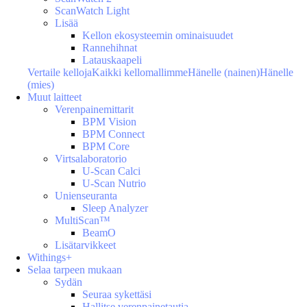
ScanWatch Light
Lisää
Kellon ekosysteemin ominaisuudet
Rannehihnat
Latauskaapeli
Vertaile kelloja
Kaikki kellomallimme
Hänelle (nainen)
Hänelle
(mies)
Muut laitteet
Verenpainemittarit
BPM Vision
BPM Connect
BPM Core
Virtsalaboratorio
U-Scan Calci
U-Scan Nutrio
Unienseuranta
Sleep Analyzer
MultiScan™
BeamO
Lisätarvikkeet
Withings+
Selaa tarpeen mukaan
Sydän
Seuraa sykettäsi
Hallitse verenpainetautia