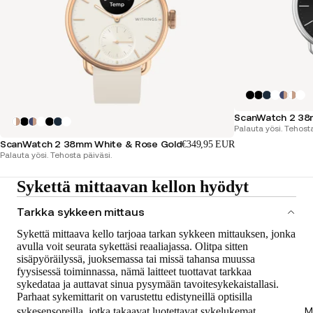
ScanWatch 2 38m
Palauta yösi. Tehosta
ScanWatch 2 38mm White & Rose Gold
€349,95 EUR
Palauta yösi. Tehosta päiväsi.
Sykettä mittaavan kellon hyödyt
Tarkka sykkeen mittaus
Sykettä mittaava kello tarjoaa tarkan sykkeen mittauksen, jonka
avulla voit seurata sykettäsi reaaliajassa. Olitpa sitten
sisäpyöräilyssä, juoksemassa tai missä tahansa muussa
fyysisessä toiminnassa, nämä laitteet tuottavat tarkkaa
sykedataa ja auttavat sinua pysymään tavoitesykekaistallasi.
Parhaat sykemittarit on varustettu edistyneillä optisilla
sykesensoreilla, jotka takaavat luotettavat sykelukemat.
M