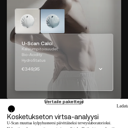
U-Scan Calci
Kalsiumpitoisuudet
Bio-Acidity
HydroStatus
€349,95
Vertaile paketteja
Ladat
Kosketukseton virtsa-analyysi
U-Scan muuttaa kylpyhuoneesi päivittäiseksi terveyslaboratorioksi.