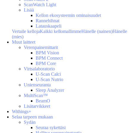
ScanWatch Light
Lisää
Kellon ekosysteemin ominaisuudet
Rannehihnat
Latauskaapeli
Vertaile kelloja
Kaikki kellomallimme
Hänelle (nainen)
Hänelle
(mies)
Muut laitteet
Verenpainemittarit
BPM Vision
BPM Connect
BPM Core
Virtsalaboratorio
U-Scan Calci
U-Scan Nutrio
Unienseuranta
Sleep Analyzer
MultiScan™
BeamO
Lisätarvikkeet
Withings+
Selaa tarpeen mukaan
Sydän
Seuraa sykettäsi
Hallitse verenpainetautia