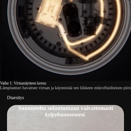
Vaihe 1: Virtsanäytteen keruu
Lämpöanturi havaitsee virtsan ja käynnistää sen liikkeen mikrofluidistisen piiri
Diaesitys
Suunniteltu sulautumaan vaivattomasti
kylpyhuoneeseesi.