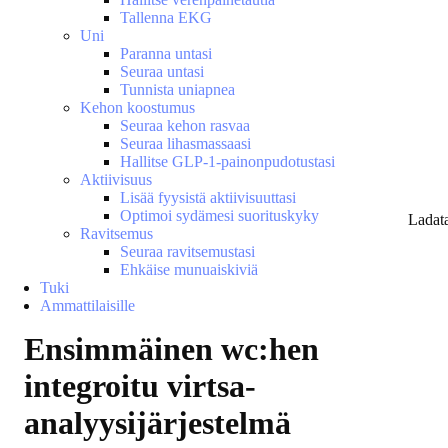
Tallenna EKG
Uni
Paranna untasi
Seuraa untasi
Tunnista uniapnea
Kehon koostumus
Seuraa kehon rasvaa
Seuraa lihasmassaasi
Hallitse GLP-1-painonpudotustasi
Aktiivisuus
Lisää fyysistä aktiivisuuttasi
Optimoi sydämesi suorituskyky
Ladat
Ravitsemus
Seuraa ravitsemustasi
Ehkäise munuaiskiviä
Tuki
Ammattilaisille
Ensimmäinen wc:hen
integroitu virtsa-
analyysijärjestelmä