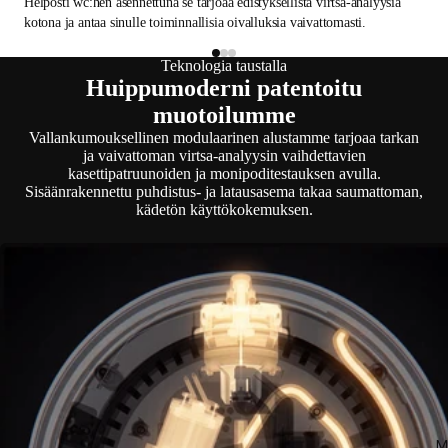
Helposti wc:hen asennettuna se tarjoaa edistyksellistä virtsa-analyysiä
kotona ja antaa sinulle toiminnallisia oivalluksia vaivattomasti.
Teknologia taustalla
Huippumoderni patentoitu
muotoilumme
Vallankumouksellinen modulaarinen alustamme tarjoaa tarkan
ja vaivattoman virtsa-analyysin vaihdettavien
kasettipatruunoiden ja monipoditestauksen avulla.
Sisäänrakennettu puhdistus- ja latausasema takaa saumattoman,
kädetön käyttökokemuksen.
M