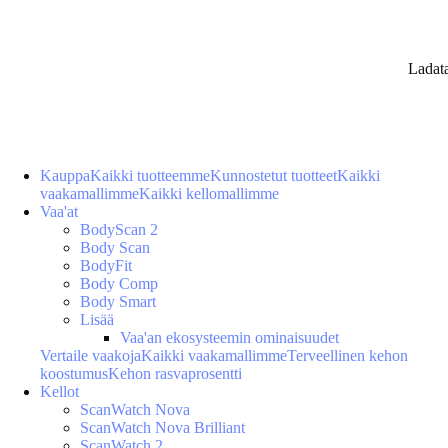
Ladat
Kauppa
Kaikki tuotteemme
Kunnostetut tuotteet
Kaikki
vaakamallimme
Kaikki kellomallimme
Vaa'at
BodyScan 2
Body Scan
BodyFit
Body Comp
Body Smart
Lisää
Vaa'an ekosysteemin ominaisuudet
Vertaile vaakoja
Kaikki vaakamallimme
Terveellinen kehon
koostumus
Kehon rasvaprosentti
Kellot
ScanWatch Nova
ScanWatch Nova Brilliant
ScanWatch 2